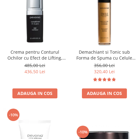
Crema pentru Conturul
Demachiant si Tonic sub
Ochilor cu Efect de Lifting,
Forma de Spuma cu Celule
Lumafirm® Eye Contour Lift &
Stem din Plante, Stem Cells
485,00 Lei
356,00 Lei
Glow - 15ml
Multi-Active Foaming Cleanser
436,50 Lei
320,40 Lei
- 120ml
ADAUGA IN COS
ADAUGA IN COS
-10%
-10%