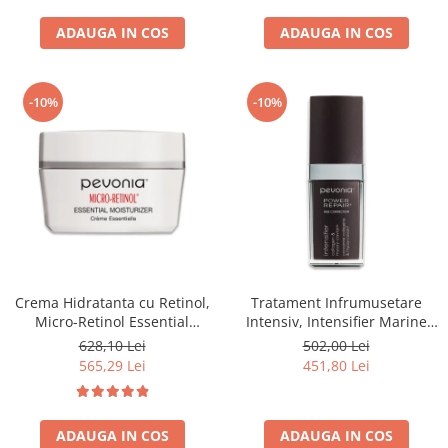
ADAUGA IN COS
ADAUGA IN COS
-10%
-10%
Crema Hidratanta cu Retinol,
Tratament Infrumusetare
Micro-Retinol Essential
Intensiv, Intensifier Marine
Moisturizer - 50ml
Collagen Concentrate - 30ml
628,10 Lei
502,00 Lei
565,29 Lei
451,80 Lei
ADAUGA IN COS
ADAUGA IN COS