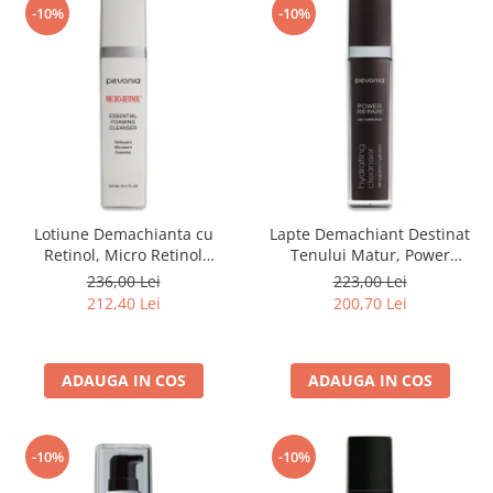
-10%
-10%
Lotiune Demachianta cu
Lapte Demachiant Destinat
Retinol, Micro Retinol
Tenului Matur, Power
Foaming Cleanser - 120ml
Repair® Hydrating Cleanser -
236,00 Lei
223,00 Lei
120ml
212,40 Lei
200,70 Lei
ADAUGA IN COS
ADAUGA IN COS
-10%
-10%