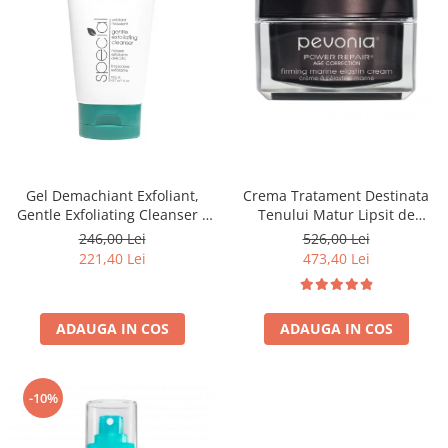
Crema Tratament Destinata
Gel Demachiant Exfoliant,
Tenului Matur Lipsit de
Gentle Exfoliating Cleanser -
Elasticitate, Power Repair®
150ml
526,00 Lei
246,00 Lei
Firming Marine Elastin Cream
473,40 Lei
221,40 Lei
- 50ml
ADAUGA IN COS
ADAUGA IN COS
-10%