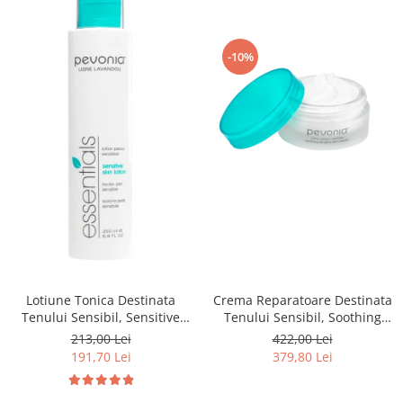
-10%
Crema Reparatoare Destinata
Lotiune Tonica Destinata
Tenului Sensibil, Soothing
Tenului Sensibil, Sensitive
Sensitive Cream - 50ml
Skin Lotion - 200ml
422,00 Lei
213,00 Lei
379,80 Lei
191,70 Lei