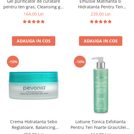
Gel purificator de curatare
Emulsie Matifianta si
pentru ten gras, Cleansing gel
Hidratanta Pentru Ten
pure solution - 150ml
Gras/Uleios 50ml - Balance
164,00 Lei
239,00 Lei
Fluid Pure Solution - Bruno
Vassari
ADAUGA IN COS
ADAUGA IN COS
-10%
-10%
Crema Hidratanta Sebo
Lotiune Tonica Exfolianta
Reglatoare, Balancing
Pentru Ten Foarte Gras/Uleios
Combination Skin Cream -
250ml - Akno-Control Lotion