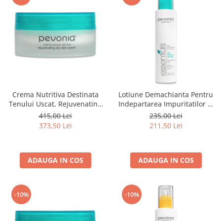
Crema Nutritiva Destinata
Lotiune Demachianta Pentru
Tenului Uscat, Rejuvenating
Indepartarea Impuritatilor si
Dry Skin Cream - 50ml
Machiajului, Eye Make Up
415,00 Lei
235,00 Lei
Remover - 200ml
373,50 Lei
211,50 Lei
ADAUGA IN COS
ADAUGA IN COS
-10%
-10%