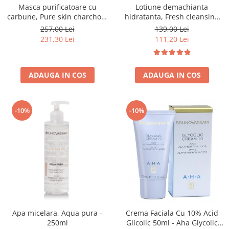
Masca purificatoare cu
Lotiune demachianta
carbune, Pure skin charchoal
hidratanta, Fresh cleansing
mask - 50ml
fluid - 250 ml
257,00 Lei
139,00 Lei
231,30 Lei
111,20 Lei
ADAUGA IN COS
ADAUGA IN COS
-10%
-10%
Apa micelara, Aqua pura -
Crema Faciala Cu 10% Acid
250ml
Glicolic 50ml - Aha Glycolic