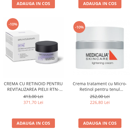
ADAUGA IN COS
ADAUGA IN COS
-10%
-10%
CREMA CU RETINOID PENTRU
Crema tratament cu Micro-
REVITALIZAREA PIELII RTN-
Retinol pentru tenul
SKIN BOOSTING RETINOID
hiperpigmentat, Lightening
413,00 Lei
252,00 Lei
CREAM 50ML
Cream - 50 ml
371,70 Lei
226,80 Lei
ADAUGA IN COS
ADAUGA IN COS