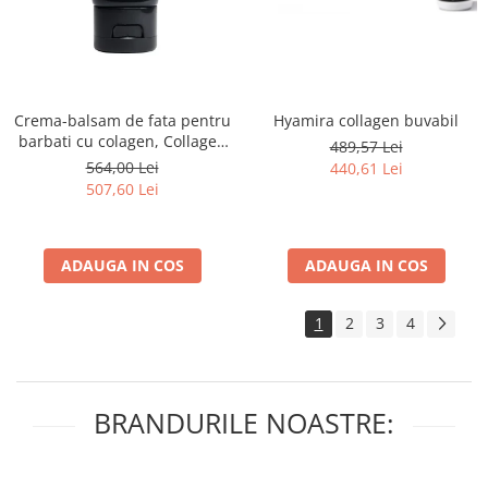
Hyamira collagen buvabil
Crema-balsam de fata pentru
barbati cu colagen, Collagen
489,57 Lei
Boost Face Balm for Him -
564,00 Lei
440,61 Lei
50ml
507,60 Lei
ADAUGA IN COS
ADAUGA IN COS
1
2
3
4
BRANDURILE NOASTRE: