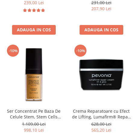
Nourishing & Moisturizing-
Lotion - 120ml
239,00 Lei
231,00 Lei
Bruno Vassari
207,90 Lei
ADAUGA IN COS
ADAUGA IN COS
-10%
-10%
Ser Concentrat Pe Baza De
Crema Reparatoare cu Efect
Celule Stem, Stem Cells
de Lifting, Lumafirm® Repair
Intensive Serum - 30ml
Cream Lift & Glow - 50ml
1.109,00 Lei
628,00 Lei
998,10 Lei
565,20 Lei