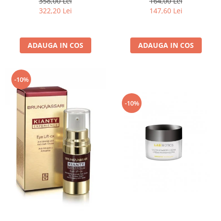
358,00 Lei
164,00 Lei
50ml
Pure Solution - Bruno Vassari
322,20 Lei
147,60 Lei
ADAUGA IN COS
ADAUGA IN COS
-10%
-10%