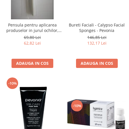
Pensula pentru aplicarea
Bureti Faciali - Calypso Facial
produselor in jurul ochilor,
Sponges - Pevonia
Eye Mask Brush
69,80 Lei
146,85 Lei
62,82 Lei
132,17 Lei
ADAUGA IN COS
ADAUGA IN COS
-10%
-10%