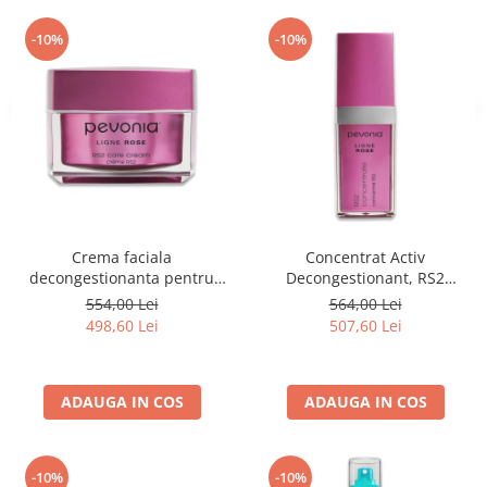
-10%
-10%
Crema faciala
Concentrat Activ
decongestionanta pentru
Decongestionant, RS2
tenul cuperozic, RS2 Care
Concentrate - 30ml
554,00 Lei
564,00 Lei
Cream - 50ml
498,60 Lei
507,60 Lei
ADAUGA IN COS
ADAUGA IN COS
-10%
-10%