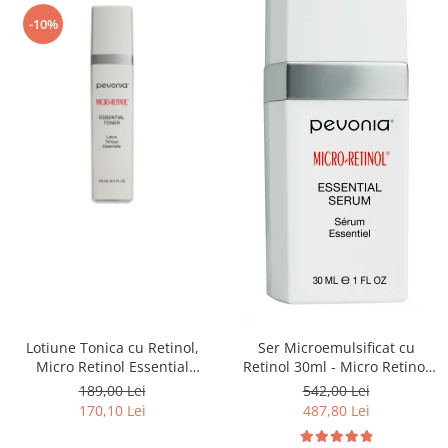
-10%
Lotiune Tonica cu Retinol,
Ser Microemulsificat cu
Micro Retinol Essential
Retinol 30ml - Micro Retinol
Tonner - 120ml
Essential Serum - Pevonia
189,00 Lei
542,00 Lei
170,10 Lei
487,80 Lei