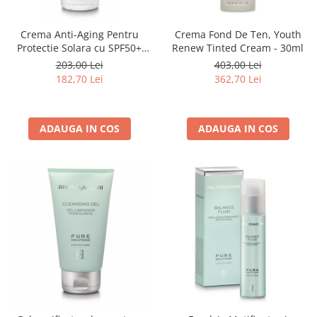
Fard de ochi
Pigmenti minerali
Crema Anti-Aging Pentru
Crema Fond De Ten, Youth
Primer gene
Protectie Solara cu SPF50+
Renew Tinted Cream - 30ml
BUZE
50ml - Anti -Age Sun Cream
203,00 Lei
403,00 Lei
SPF50+ - Bruno Vassari
182,70 Lei
362,70 Lei
Ruj
Creion de buze
Gloss de buze
ADAUGA IN COS
ADAUGA IN COS
SPRANCENE
Creioane sprancene
Gel pentru sprancene
ACCESORII
Palete Contouring
Pensule Profesionale
Aur Cosmetic
PALETE PROFESIONALE