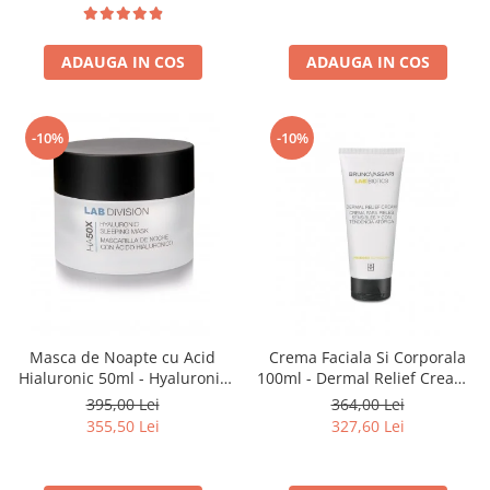
ADAUGA IN COS
ADAUGA IN COS
-10%
-10%
Masca de Noapte cu Acid
Crema Faciala Si Corporala
Hialuronic 50ml - Hyaluronic
100ml - Dermal Relief Cream -
Sleeping Mask - Bruno Vassari
Bruno Vassari
395,00 Lei
364,00 Lei
355,50 Lei
327,60 Lei