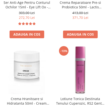
Ser Anti-Age Pentru Conturul
Crema Reparatoare Pre-si
Ochilor 15ml - Eye Lift Ox -
Probiotica 50ml - Lactis
Bruno Vassari
Advanced Cream - Bruno
303,00 Lei
413,00 Lei
Vassari
272,70 Lei
371,70 Lei
ADAUGA IN COS
ADAUGA IN COS
-10%
Crema Hranitoare si
Lotiune Tonica Destinata
Hidratanta 50ml - Cream
Tenului Cuperozic, RS2 Gentle