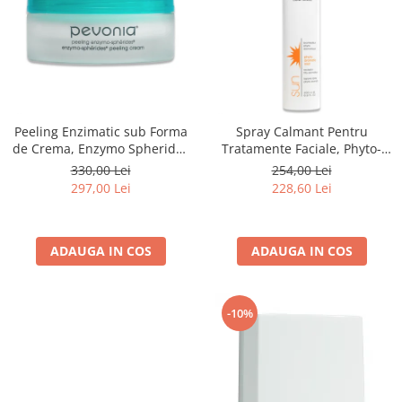
Peeling Enzimatic sub Forma
Spray Calmant Pentru
de Crema, Enzymo Spherides
Tratamente Faciale, Phyto-
Peeling Cream - 50ml
Aromatic Mist - 200ml
330,00 Lei
254,00 Lei
297,00 Lei
228,60 Lei
ADAUGA IN COS
ADAUGA IN COS
-10%