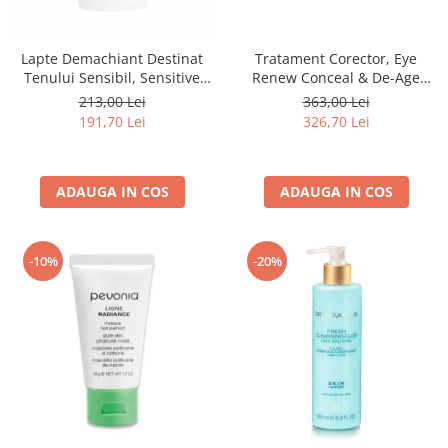
Tratament Corector, Eye
Lapte Demachiant Destinat
Renew Conceal & De-Age
Tenului Sensibil, Sensitive
Treatment - 10 ml
Skin Cleanser - 200ml
363,00 Lei
213,00 Lei
326,70 Lei
191,70 Lei
ADAUGA IN COS
ADAUGA IN COS
-10%
-20%