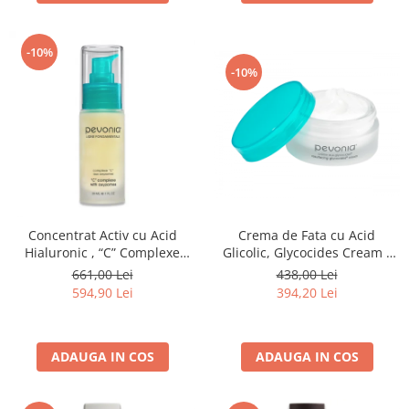
-10%
-10%
Concentrat Activ cu Acid
Crema de Fata cu Acid
Hialuronic , “C” Complexe
Glicolic, Glycocides Cream -
With Oxyzomes - 30ml
50ml
661,00 Lei
438,00 Lei
594,90 Lei
394,20 Lei
ADAUGA IN COS
ADAUGA IN COS