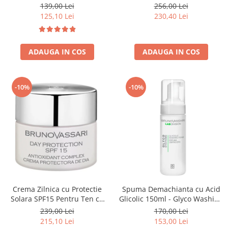
Cream 10% - Bruno Vassari
139,00 Lei
256,00 Lei
125,10 Lei
230,40 Lei
ADAUGA IN COS
ADAUGA IN COS
-10%
-10%
Crema Zilnica cu Protectie
Spuma Demachianta cu Acid
Solara SPF15 Pentru Ten cu
Glicolic 150ml - Glyco Washing
Probleme Pigmentare 50 ml -
Foam - Bruno Vassari
239,00 Lei
170,00 Lei
White Day Protection Spf 15 -
215,10 Lei
153,00 Lei
Bruno Vassari