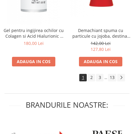
Demachiant spuma cu
Gel pentru ingijirea ochilor cu
particule cu jojoba, destinat
Colagen si Acid Hialurionic -
tenuliui gras/acneic - 150ml
15ml
142,00 Lei
180,00 Lei
127,80 Lei
ADAUGA IN COS
ADAUGA IN COS
1
2
3
13
...
BRANDURILE NOASTRE: