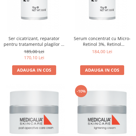
Ser cicatrizant, reparator
Serum concentrat cu Micro-
pentru tratamentul plagilor si
Retinol 3%, Retinol
cicatricilor, Silico-Lipid Serum
Concentrate - 15ml
189,00 Lei
184,00 Lei
- 15ml
170,10 Lei
ADAUGA IN COS
ADAUGA IN COS
-10%