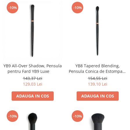
-10%
-10%
YB9 All-Over Shadow, Pensula
YB8 Tapered Blending,
pentru Fard YB9 Luxe
Pensula Conica de Estompare
YB8 Luxe
143,37 Lei
154,55 Lei
129,03 Lei
139,10 Lei
ADAUGA IN COS
ADAUGA IN COS
-10%
-10%