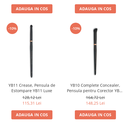
ADAUGA IN COS
ADAUGA IN COS
-10%
-10%
YB11 Crease, Pensula de
YB10 Complete Concealer,
Estompare YB11 Luxe
Pensula pentru Corector YB10
Luxe
128,12 Lei
164,72 Lei
115,31 Lei
148,25 Lei
ADAUGA IN COS
ADAUGA IN COS