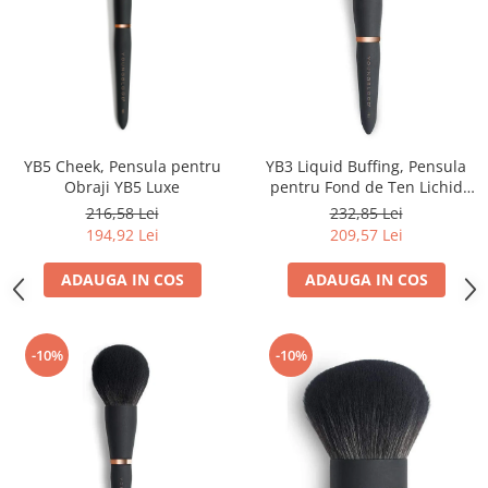
YB5 Cheek, Pensula pentru
YB3 Liquid Buffing, Pensula
Obraji YB5 Luxe
pentru Fond de Ten Lichid
YB3 Luxe
216,58 Lei
232,85 Lei
194,92 Lei
209,57 Lei
ADAUGA IN COS
ADAUGA IN COS
-10%
-10%