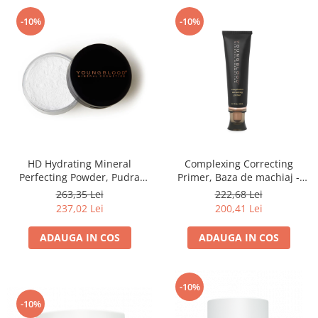
-10%
-10%
HD Hydrating Mineral
Complexing Correcting
Perfecting Powder, Pudra
Primer, Baza de machiaj -
libera translucida - 10g
20ml
263,35 Lei
222,68 Lei
237,02 Lei
200,41 Lei
ADAUGA IN COS
ADAUGA IN COS
-10%
-10%