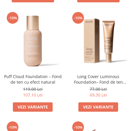
-10%
-10%
Puff Cloud Foundation – Fond
Long Cover Luminous
de ten cu efect natural
Foundation– Fond de ten
luminos
119,00 Lei
77,00 Lei
107,10 Lei
69,30 Lei
VEZI VARIANTE
VEZI VARIANTE
-10%
-10%