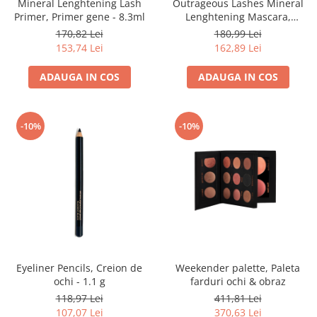
Mineral Lenghtening Lash
Outrageous Lashes Mineral
Primer, Primer gene - 8.3ml
Lenghtening Mascara,
Mascara - 8.3ml
170,82 Lei
180,99 Lei
153,74 Lei
162,89 Lei
ADAUGA IN COS
ADAUGA IN COS
-10%
-10%
Eyeliner Pencils, Creion de
Weekender palette, Paleta
ochi - 1.1 g
farduri ochi & obraz
118,97 Lei
411,81 Lei
107,07 Lei
370,63 Lei