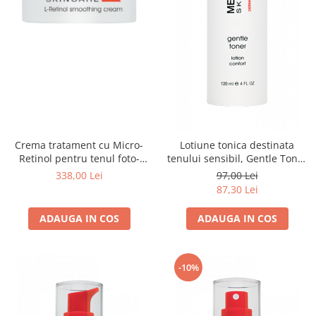
Crema tratament cu Micro-
Lotiune tonica destinata
Retinol pentru tenul foto-
tenului sensibil, Gentle Toner
imbatranit, L-Retinol
- 120ml
338,00 Lei
97,00 Lei
Smoothing Cream - 50 ml
87,30 Lei
ADAUGA IN COS
ADAUGA IN COS
-10%