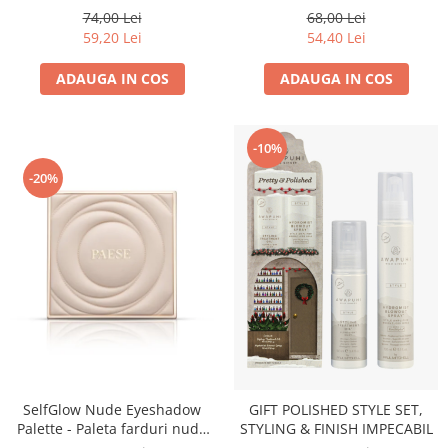
74,00 Lei
68,00 Lei
59,20 Lei
54,40 Lei
ADAUGA IN COS
ADAUGA IN COS
-10%
-20%
SelfGlow Nude Eyeshadow
GIFT POLISHED STYLE SET,
Palette - Paleta farduri nude
STYLING & FINISH IMPECABIL
versatila