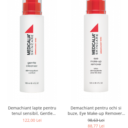
Demachiant lapte pentru
Demachiant pentru ochi si
tenul sensibil, Gentle
buze, Eye Make-up Remover -
Cleanser - 120ml
120ml
122,00 Lei
98,63 Lei
88,77 Lei