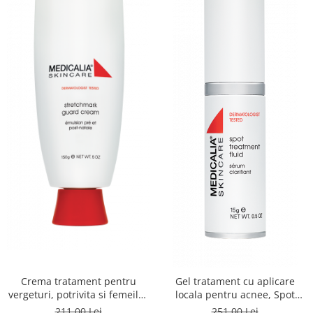
Crema tratament pentru
Gel tratament cu aplicare
vergeturi, potrivita si femeilor
locala pentru acnee, Spot
insarcinate, Stretchmark
Treatment Fluid - 15ml
211,00 Lei
251,00 Lei