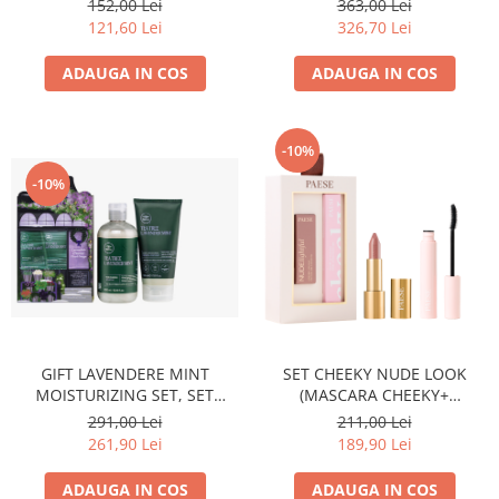
152,00 Lei
363,00 Lei
121,60 Lei
326,70 Lei
ADAUGA IN COS
ADAUGA IN COS
-10%
-10%
GIFT LAVENDERE MINT
SET CHEEKY NUDE LOOK
MOISTURIZING SET, SET
(MASCARA CHEEKY+
HIDRATARE CU LAVANDA
NUDELIGHTFUL LIPSTICK NR
291,00 Lei
211,00 Lei
PENTRU PARUL USCAT
400)
261,90 Lei
189,90 Lei
ADAUGA IN COS
ADAUGA IN COS