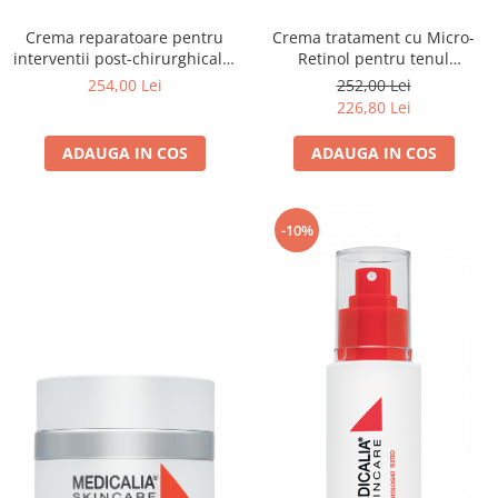
Crema reparatoare pentru
Crema tratament cu Micro-
interventii post-chirurghicale,
Retinol pentru tenul
Post-Operative Care Cream -
hiperpigmentat, Lightening
254,00 Lei
252,00 Lei
50ml
Cream - 50 ml
226,80 Lei
ADAUGA IN COS
ADAUGA IN COS
-10%