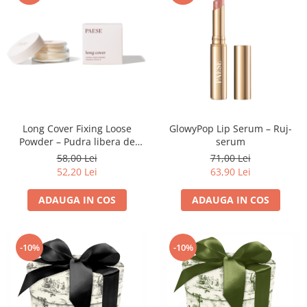
Long Cover Fixing Loose
GlowyPop Lip Serum – Ruj-
Powder – Pudra libera de
serum
fixare
58,00 Lei
71,00 Lei
52,20 Lei
63,90 Lei
ADAUGA IN COS
ADAUGA IN COS
-10%
-10%