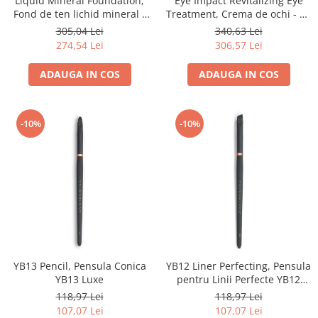
Liquid Mineral Foundation,
Eye Impact Revitalizing Eye
Fond de ten lichid mineral -
Treatment, Crema de ochi - 13
30ml
ml
305,04 Lei
340,63 Lei
274,54 Lei
306,57 Lei
ADAUGA IN COS
ADAUGA IN COS
-10%
-10%
YB13 Pencil, Pensula Conica
YB12 Liner Perfecting, Pensula
YB13 Luxe
pentru Linii Perfecte YB12
Luxe
118,97 Lei
118,97 Lei
107,07 Lei
107,07 Lei