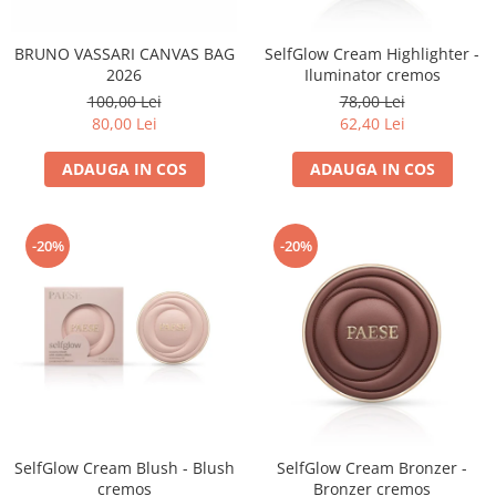
Fard de ochi
Pigmenti minerali
BRUNO VASSARI CANVAS BAG
SelfGlow Cream Highlighter -
Primer gene
2026
Iluminator cremos
BUZE
100,00 Lei
78,00 Lei
80,00 Lei
62,40 Lei
Ruj
Creion de buze
ADAUGA IN COS
ADAUGA IN COS
Gloss de buze
SPRANCENE
-20%
-20%
Creioane sprancene
Gel pentru sprancene
ACCESORII
Palete Contouring
Pensule Profesionale
Aur Cosmetic
PALETE PROFESIONALE
SelfGlow Cream Blush - Blush
SelfGlow Cream Bronzer -
cremos
Bronzer cremos