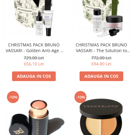
CHRISTMAS PACK BRUNO
CHRISTMAS PACK BRUNO
VASSARI - Golden Anti-Age -
VASSARI - The Solution to
RTN
Sagging - BIO CEUTICALS
729,00 Lei
772,00 Lei
656,10 Lei
694,80 Lei
ADAUGA IN COS
ADAUGA IN COS
-10%
-10%