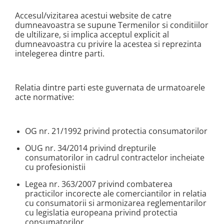
Fard de ochi
Accesul/vizitarea acestui website de catre
Pigmenti minerali
dumneavoastra se supune Termenilor si conditiilor
Primer gene
de ultilizare, si implica acceptul explicit al
BUZE
dumneavoastra cu privire la acestea si reprezinta
intelegerea dintre parti.
Ruj
Creion de buze
Gloss de buze
Relatia dintre parti este guvernata de urmatoarele
acte normative:
SPRANCENE
Creioane sprancene
Gel pentru sprancene
OG nr. 21/1992 privind protectia consumatorilor
ACCESORII
OUG nr. 34/2014 privind drepturile
Palete Contouring
consumatorilor in cadrul contractelor incheiate
cu profesionistii
Pensule Profesionale
Aur Cosmetic
Legea nr. 363/2007 privind combaterea
practicilor incorecte ale comerciantilor in relatia
PALETE PROFESIONALE
cu consumatorii si armonizarea reglementarilor
cu legislatia europeana privind protectia
consumatorilor