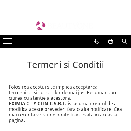
TEN
CORP
MAKE-UP
PĂR
Epilare
BRANDURI
Cremă pentru ten
Cremă pentru corp
TEN
Șampon Profesional
Pre & Post Epilare
BeautyGold
Bruno Vassari
Cremă de ochi
Serum si concentrat
Fond de ten
Balsam Profesional
Prepost
BeautyGold
Corectoare
Demachiere și tonifiere
Tratament unghii
Tratamente și măști profesionale
BERRYWELL
Iluminatoare
Exfoliere și Gomaj
Uleiuri și serumuri
Accesorii
Termeni si Conditii
Hyamira
Pudre
Serum concentrat
Exfoliant
Hairstyling
Lycon
Fard de obraz
Măști
Crema pentru maini
Medicalia SkinCare
Baze de machiaj
Paese
Lotiune pentru corp
Seruri
Folosirea acestui site implica acceptarea
termenilor si conditiilor de mai jos. Recomandam
Paul Mitchell
Bronzer
citirea cu atentie a acestora.
Pevonia Botanica
Primer
EXIMIA CITY CLINIC S.R.L.
isi asuma dreptul de a
Young Blood
modifica aceste prevederi fara o alta notificare. Cea
OCHI
mai recenta versiune poate fi accesata in aceasta
Mascara si Eyeliner
pagina.
Creioane de ochi