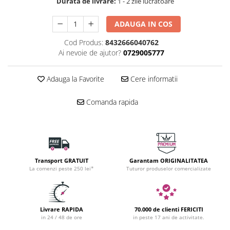
Durata de livrare:
1 - 2 zile lucratoare
ADAUGA IN COS
Cod Produs:
8432666040762
Ai nevoie de ajutor?
0729005777
Adauga la Favorite
Cere informatii
Comanda rapida
Transport GRATUIT
Garantam ORIGINALITATEA
La comenzi peste 250 lei*
Tuturor produselor comercializate
Livrare RAPIDA
70.000 de clienti FERICITI
in 24 / 48 de ore
in peste 17 ani de activitate.