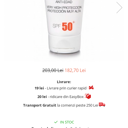
Fard de ochi
Pigmenti minerali
Primer gene
BUZE
Ruj
Creion de buze
Gloss de buze
SPRANCENE
Creioane sprancene
203,00 Lei
182,70 Lei
Gel pentru sprancene
ACCESORII
Livrare:
Palete Contouring
19 lei
- Livrare prin curier rapid
Pensule Profesionale
20 lei
- ridicare din EasyBox
Aur Cosmetic
Transport Gratuit
la comenzi peste 250 Lei
PALETE PROFESIONALE
IN STOC