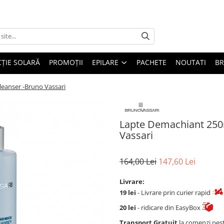
ȚIE SOLARĂ
PROMOȚII
EPILARE
PACHETE
NOUTATI
B
eanser -Bruno Vassari
Lapte Demachiant 250
Vassari
164,00 Lei
147,60 Lei
Livrare:
19 lei
- Livrare prin curier rapid
20 lei
- ridicare din EasyBox
Transport Gratuit
la comenzi pes