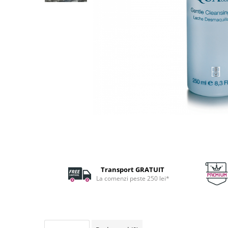
Fard de ochi
Pigmenti minerali
Primer gene
BUZE
Ruj
Creion de buze
Gloss de buze
SPRANCENE
Creioane sprancene
Gel pentru sprancene
ACCESORII
Palete Contouring
Transport GRATUIT
Pensule Profesionale
La comenzi peste 250 lei*
Aur Cosmetic
PALETE PROFESIONALE