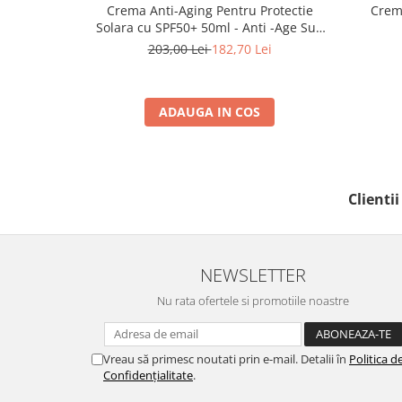
Crema Anti-Aging Pentru Protectie
Crem
Solara cu SPF50+ 50ml - Anti -Age Sun
Cream SPF50+ - Bruno Vassari
203,00 Lei
182,70 Lei
ADAUGA IN COS
Clienti
NEWSLETTER
Nu rata ofertele si promotiile noastre
Vreau să primesc noutati prin e-mail. Detalii în
Politica d
Confidențialitate
.