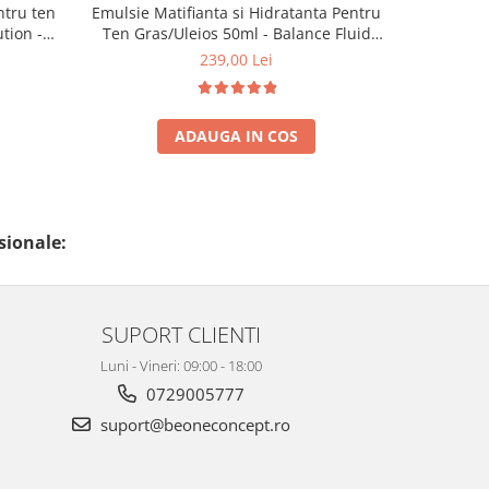
ntru ten
Emulsie Matifianta si Hidratanta Pentru
Crema H
tion -
Ten Gras/Uleios 50ml - Balance Fluid
Balancin
Pure Solution - Bruno Vassari
239,00 Lei
3
ADAUGA IN COS
sionale:
SUPORT CLIENTI
Luni - Vineri: 09:00 - 18:00
0729005777
suport@beoneconcept.ro