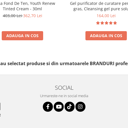
a Fond De Ten, Youth Renew
Gel purificator de curatare pe
Tinted Cream - 30ml
gras, Cleansing gel pure solu
150ml
403,00 Lei
362,70 Lei
164,00 Lei
ADAUGA IN COS
ADAUGA IN COS
i au selectat produse si din urmatoarele BRANDURI profe
SOCIAL
Urmareste-ne in social media
e