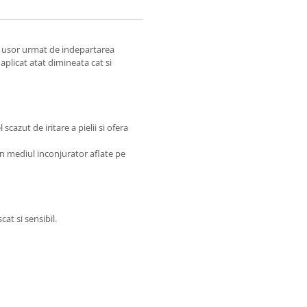
j usor urmat de indepartarea
aplicat atat dimineata cat si
scazut de iritare a pielii si ofera
din mediul inconjurator aflate pe
cat si sensibil.