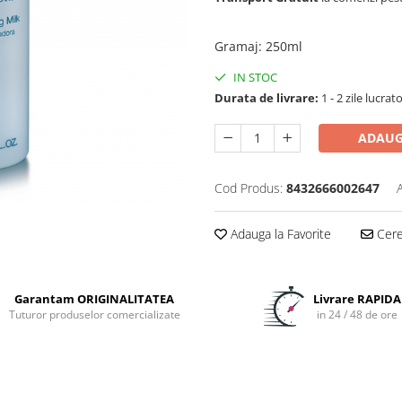
Gramaj
:
250ml
IN STOC
Durata de livrare:
1 - 2 zile lucrat
ADAUG
Cod Produs:
8432666002647
Adauga la Favorite
Cere 
Garantam ORIGINALITATEA
Livrare RAPIDA
Tuturor produselor comercializate
in 24 / 48 de ore