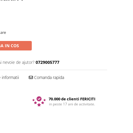
oare
A IN COS
Ai nevoie de ajutor?
0729005777
informatii
Comanda rapida
70.000 de clienti FERICITI
in peste 17 ani de activitate.