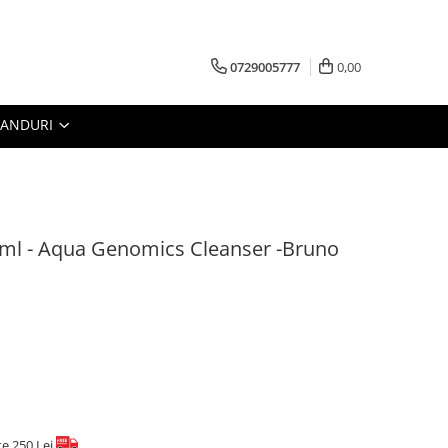
0729005777
0,00
RANDURI
ml - Aqua Genomics Cleanser -Bruno
te 250 Lei