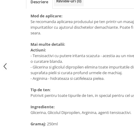
Review-uri
(0)
Descriere
Mod de aplicare:
Se recomanda aplicarea produsului pe ten printr-un masa
impuritatilor cu ajutorul dischetelor demachiante. Poate fi 
seara.
Mai multe detalii:
Actiuni:
- Tensioactivi cu putere iritanta scazuta - acestia au un nivel 
o curatare blanda.
- Glicerina si glicolul dipropilen elimina toate impuritatile 
suprafata pielii si curata profund urmele de machiaj.
- Arginina - hidrateaza si catifeleaza pielea.
Tip de ten
:
Potrivit pentru toate tipurile de ten, in special pentru cel us
Ingrediente:
Glicerina, Glicolul Dipropilen, Arginina, agenti tensioactivi.
Gramaj:
250ml