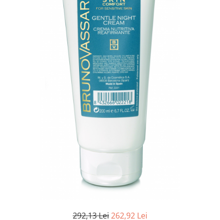
Fard de ochi
Pigmenti minerali
Primer gene
BUZE
Ruj
Creion de buze
Gloss de buze
SPRANCENE
Creioane sprancene
Gel pentru sprancene
ACCESORII
Palete Contouring
Pensule Profesionale
Aur Cosmetic
PALETE PROFESIONALE
292,13 Lei
262,92 Lei