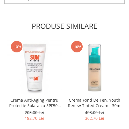
PRODUSE SIMILARE
-10%
-10%
Crema Anti-Aging Pentru
Crema Fond De Ten, Youth
Protectie Solara cu SPF50+
Renew Tinted Cream - 30ml
50ml - Anti -Age Sun Cream
203,00 Lei
403,00 Lei
SPF50+ - Bruno Vassari
182,70 Lei
362,70 Lei