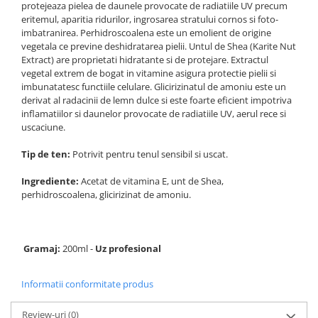
protejeaza pielea de daunele provocate de radiatiile UV precum
eritemul, aparitia ridurilor, ingrosarea stratului cornos si foto-
imbatranirea. Perhidroscoalena este un emolient de origine
vegetala ce previne deshidratarea pielii. Untul de Shea (Karite Nut
Extract) are proprietati hidratante si de protejare. Extractul
vegetal extrem de bogat in vitamine asigura protectie pielii si
imbunatatesc functiile celulare. Glicirizinatul de amoniu este un
derivat al radacinii de lemn dulce si este foarte eficient impotriva
inflamatiilor si daunelor provocate de radiatiile UV, aerul rece si
uscaciune.
Tip de ten:
Potrivit pentru tenul sensibil si uscat.
Ingrediente:
Acetat de vitamina E, unt de Shea,
perhidroscoalena, glicirizinat de amoniu.
Gramaj:
200ml -
Uz profesional
Informatii conformitate produs
Review-uri
(0)