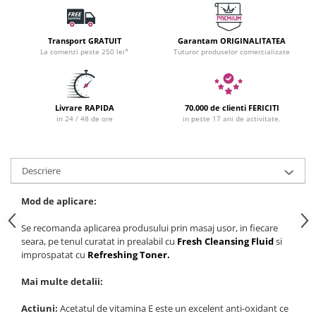
Transport GRATUIT
Garantam ORIGINALITATEA
La comenzi peste 250 lei*
Tuturor produselor comercializate
Livrare RAPIDA
70.000 de clienti FERICITI
in 24 / 48 de ore
in peste 17 ani de activitate.
Descriere
Mod de aplicare:
Se recomanda aplicarea produsului prin masaj usor, in fiecare
seara, pe tenul curatat in prealabil cu
Fresh Cleansing Fluid
si
improspatat cu
Refreshing Toner.
Mai multe detalii:
Actiuni:
Acetatul de vitamina E este un excelent anti-oxidant ce