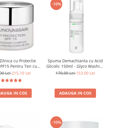
-10%
ilnica cu Protectie
Spuma Demachianta cu Acid
SPF15 Pentru Ten cu
Glicolic 150ml - Glyco Washing
 Pigmentare 50 ml -
Foam - Bruno Vassari
00 Lei
215,10 Lei
170,00 Lei
153,00 Lei
y Protection Spf 15 -
runo Vassari
AUGA IN COS
ADAUGA IN COS
-10%