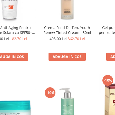
Anti-Aging Pentru
Crema Fond De Ten, Youth
Gel pur
ie Solara cu SPF50+
Renew Tinted Cream - 30ml
pentru te
Anti -Age Sun Cream
pure
00 Lei
182,70 Lei
403,00 Lei
362,70 Lei
+ - Bruno Vassari
AUGA IN COS
ADAUGA IN COS
AD
-10%
-10%