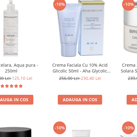
-10%
-10%
elara, Aqua pura -
Crema Faciala Cu 10% Acid
Crema Z
250ml
Glicolic 50ml - Aha Glycolic
Solara 
Cream 10% - Bruno Vassari
Probleme
00 Lei
125,10 Lei
256,00 Lei
230,40 Lei
239,
White Da
B
AUGA IN COS
ADAUGA IN COS
AD
-10%
-10%