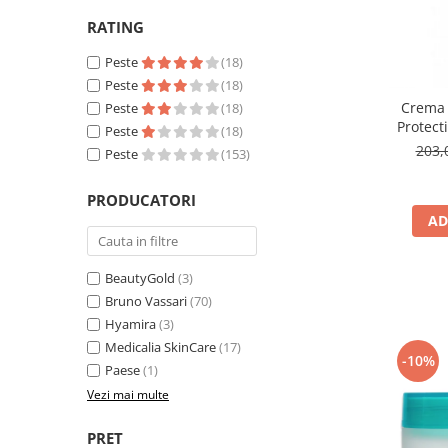
Fard de ochi
RATING
Pigmenti minerali
Primer gene
Peste
(18)
Peste
(18)
BUZE
Crema 
Peste
(18)
Ruj
Protect
Peste
(18)
Creion de buze
50ml - 
203,
Peste
(153)
SPF50
Gloss de buze
SPRANCENE
PRODUCATORI
AD
Creioane sprancene
Gel pentru sprancene
ACCESORII
BeautyGold
(3)
Bruno Vassari
(70)
Palete Contouring
Hyamira
(3)
Pensule Profesionale
Medicalia SkinCare
(17)
Aur Cosmetic
-10%
Paese
(1)
PALETE PROFESIONALE
Vezi mai multe
PRET