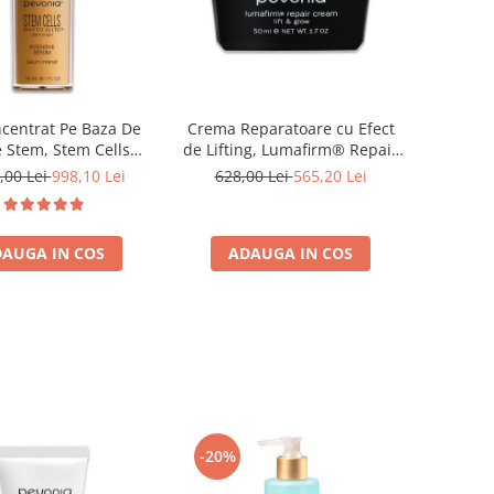
centrat Pe Baza De
Crema Reparatoare cu Efect
e Stem, Stem Cells
de Lifting, Lumafirm® Repair
sive Serum - 30ml
Cream Lift & Glow - 50ml
,00 Lei
998,10 Lei
628,00 Lei
565,20 Lei
AUGA IN COS
ADAUGA IN COS
-20%