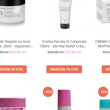
de Noapte cu Acid
Crema Faciala Si Corporala
CREMA C
ic 50ml - Hyaluronic
100ml - Dermal Relief Cream -
REVITAL
Mask - Bruno Vassari
Bruno Vassari
SKIN B
00 Lei
355,50 Lei
364,00 Lei
327,60 Lei
413,
AUGA IN COS
ADAUGA IN COS
AD
-10%
-10%