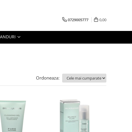
0729005777
0,00
RANDURI
Ordoneaza: