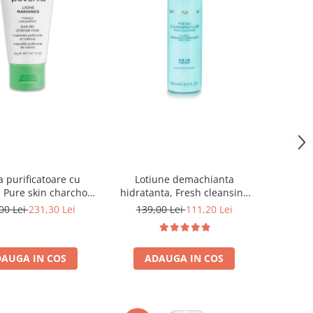
 purificatoare cu
Lotiune demachianta
 Pure skin charchoal
hidratanta, Fresh cleansing
mask - 50ml
fluid - 250 ml
00 Lei
231,30 Lei
139,00 Lei
111,20 Lei
AUGA IN COS
ADAUGA IN COS