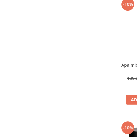
-10%
Apa mic
139,
AD
-10%