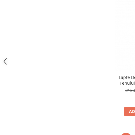
Lapte D
Tenului
Skin 
213,
AD