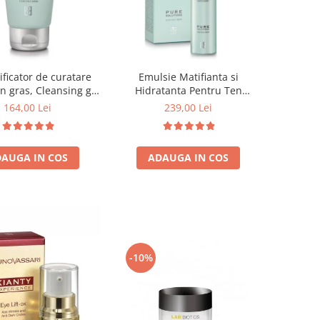
ificator de curatare
Emulsie Matifianta si
n gras, Cleansing gel
Hidratanta Pentru Ten
 solution - 150ml
Gras/Uleios 50ml - Balance
164,00 Lei
239,00 Lei
Fluid Pure Solution - Bruno
Vassari
AUGA IN COS
ADAUGA IN COS
-10%