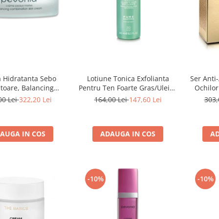
 Hidratanta Sebo
Lotiune Tonica Exfolianta
Ser Anti
toare, Balancing
Pentru Ten Foarte Gras/Uleios
Ochilor
ation Skin Cream -
250ml - Akno-Control Lotion
B
00 Lei
322,20 Lei
164,00 Lei
147,60 Lei
303,
50ml
Pure Solution - Bruno Vassari
AUGA IN COS
ADAUGA IN COS
AD
-10%
-10%