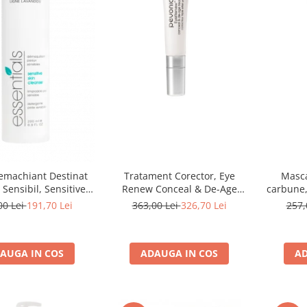
Tratament Corector, Eye
Masca
emachiant Destinat
Renew Conceal & De-Age
carbune,
 Sensibil, Sensitive
Treatment - 10 ml
Cleanser - 200ml
363,00 Lei
326,70 Lei
257,
00 Lei
191,70 Lei
ADAUGA IN COS
AD
AUGA IN COS