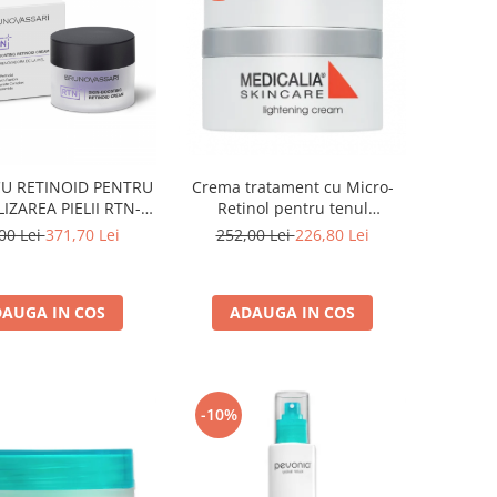
U RETINOID PENTRU
Crema tratament cu Micro-
IZAREA PIELII RTN-
Retinol pentru tenul
OOSTING RETINOID
hiperpigmentat, Lightening
00 Lei
371,70 Lei
252,00 Lei
226,80 Lei
CREAM 50ML
Cream - 50 ml
AUGA IN COS
ADAUGA IN COS
-10%