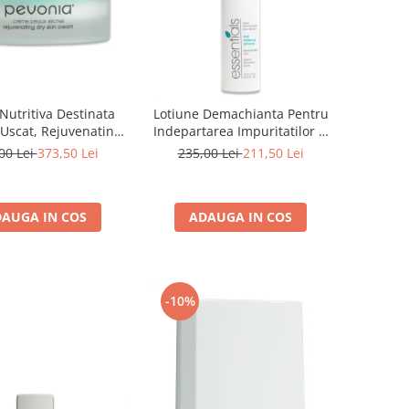
utritiva Destinata
Lotiune Demachianta Pentru
 Uscat, Rejuvenating
Indepartarea Impuritatilor si
kin Cream - 50ml
Machiajului, Eye Make Up
00 Lei
373,50 Lei
235,00 Lei
211,50 Lei
Remover - 200ml
AUGA IN COS
ADAUGA IN COS
-10%