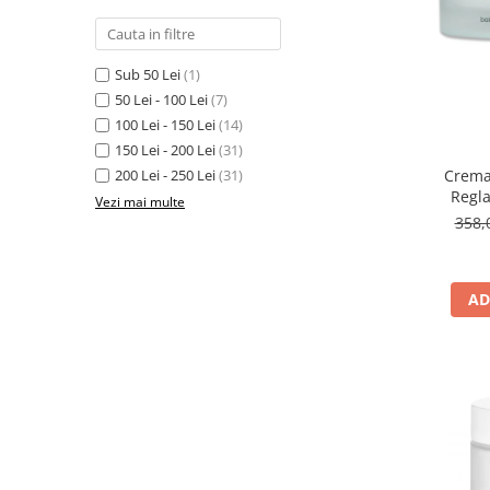
Sub 50 Lei
(1)
50 Lei - 100 Lei
(7)
100 Lei - 150 Lei
(14)
150 Lei - 200 Lei
(31)
200 Lei - 250 Lei
(31)
Crema
Regla
Vezi mai multe
Combin
358,
AD