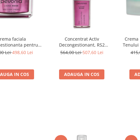
rema faciala
Concentrat Activ
Crema N
estionanta pentru
Decongestionant, RS2
Tenului
uperozic, RS2 Care
Concentrate - 30ml
Dry S
00 Lei
498,60 Lei
564,00 Lei
507,60 Lei
415,
ream - 50ml
AUGA IN COS
ADAUGA IN COS
AD