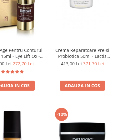
Crema Reparatoare Pre-si
-Age Pentru Conturul
Probiotica 50ml - Lactis
 15ml - Eye Lift Ox -
Advanced Cream - Bruno
runo Vassari
413,00 Lei
371,70 Lei
00 Lei
272,70 Lei
Vassari
ADAUGA IN COS
AUGA IN COS
-10%