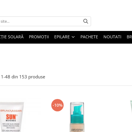
ȚIE SOLARĂ
PROMOȚII
EPILARE
PACHETE
NOUTATI
B
1-
48
din
153
produse
-10%