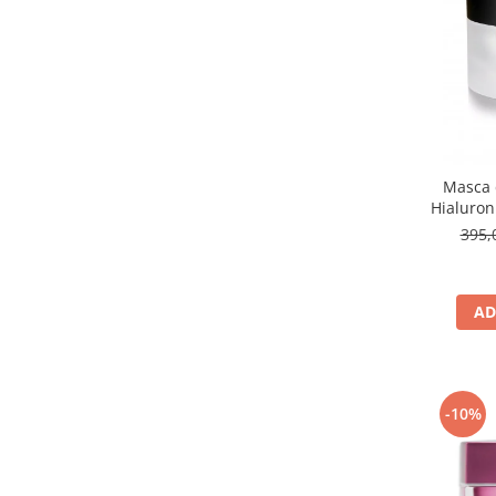
Masca 
Hialuron
Sleeping 
395,
AD
-10%