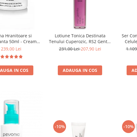
a Hranitoare si
Lotiune Tonica Destinata
Ser Con
anta 50ml - Cream
Tenului Cuperozic, RS2 Gentle
Celul
ing & Moisturizing-
Lotion - 120ml
Inten
239,00 Lei
231,00 Lei
207,90 Lei
1.109
runo Vassari
AUGA IN COS
ADAUGA IN COS
AD
-10%
-10%