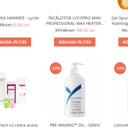
WAX HAMMER - Lycon
ÎNCĂLZITOR LYCOPRO MINI
Gel Spu
PROFESSIONAL WAX HEATER -
Foaming 
00 Lei
65,00 Lei
500ml
377,00 Lei
188,50 Lei
95,
AUGA IN COS
ADAUGA IN COS
AD
-10%
-10%
ilare cu ceara acasa,
PRE-WAXING™ OIL - 500ml
Lotiune