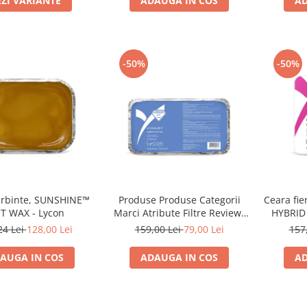
EZI VARIANTE
ADAUGA IN COS
AD
-50%
-50%
ierbinte, SUNSHINE™
Produse Produse Categorii
Ceara fi
T WAX - Lycon
Marci Atribute Filtre Review-
HYBRID 
uri Feed-uri Furnizori CRM
24 Lei
128,00 Lei
159,00 Lei
79,00 Lei
157
Campanii Marketing GoBots
Continut 1 Insights Download
AUGA IN COS
ADAUGA IN COS
AD
Rapoarte 1 Export Module
Canale de vanzari Gomag
Apps Design