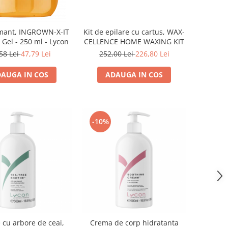
mant, INGROWN-X-IT
Kit de epilare cu cartus, WAX-
Gel - 250 ml - Lycon
CELLENCE HOME WAXING KIT
58 Lei
47,79 Lei
252,00 Lei
226,80 Lei
AUGA IN COS
ADAUGA IN COS
-10%
 cu arbore de ceai,
Crema de corp hidratanta