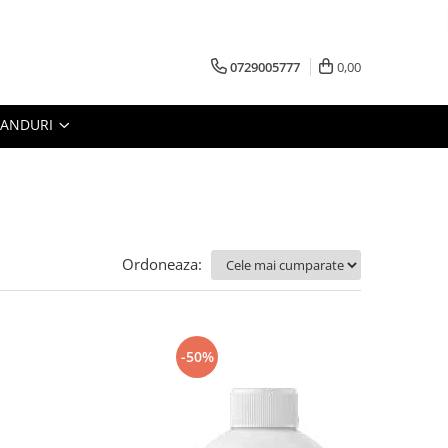
0729005777
0,00
RANDURI
Ordoneaza:
-50%