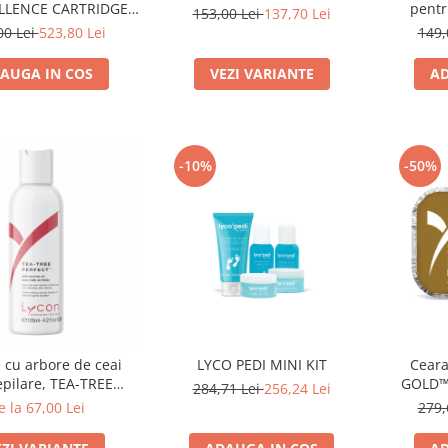
LLENCE CARTRIDGE
pentr
153,00 Lei
137,70 Lei
WAXING KIT
sensibil
00 Lei
523,80 Lei
149,
AUGA IN COS
VEZI VARIANTE
AD
-10%
-50%
 cu arbore de ceai
LYCO PEDI MINI KIT
Ceara
epilare, TEA-TREE
GOLD™ 
284,71 Lei
256,24 Lei
FECT™ - 125ml
e la 67,00 Lei
279,