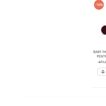
-10%
BABY FA
PENTR
471,