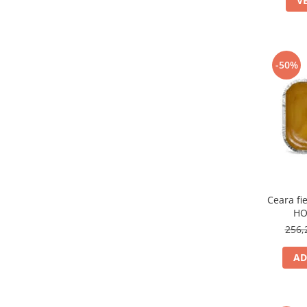
V
-50%
Ceara f
HO
256,
AD