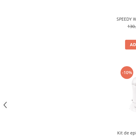
SPEEDY 
130,
AD
-10%
Kit de ep