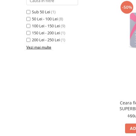
Fard de ochi
-50%
Pigmenti minerali
Sub 50 Lei
(1)
Primer gene
50 Lei - 100 Lei
(8)
100 Lei - 150 Lei
(9)
BUZE
150 Lei - 200 Lei
(1)
Ruj
200 Lei - 250 Lei
(1)
Creion de buze
Vezi mai multe
Gloss de buze
SPRANCENE
Creioane sprancene
Gel pentru sprancene
ACCESORII
Palete Contouring
Pensule Profesionale
Ceara f
SUPERBE
Aur Cosmetic
159,
PALETE PROFESIONALE
AD