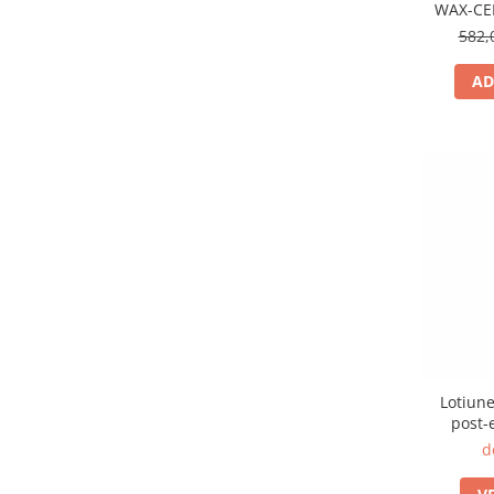
WAX-CE
582,
AD
Lotiune
post-
PER
d