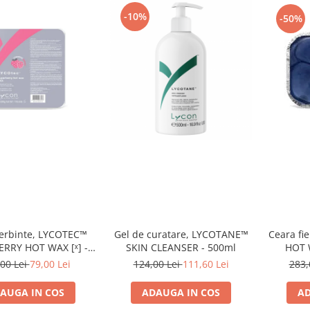
-10%
-50%
ierbinte, LYCOTEC™
Gel de curatare, LYCOTANE™
Ceara fi
RRY HOT WAX [ˣ] -
SKIN CLEANSER - 500ml
HOT W
500g - Lycon
00 Lei
79,00 Lei
124,00 Lei
111,60 Lei
283,
AUGA IN COS
ADAUGA IN COS
AD