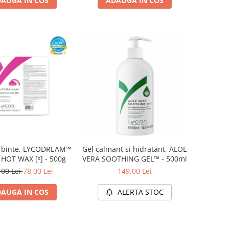
AUGA IN COS
ADAUGA IN COS
erbinte, LYCODREAM™
Gel calmant si hidratant, ALOE
HOT WAX [ˣ] - 500g
VERA SOOTHING GEL™ - 500ml
,00 Lei
78,00 Lei
149,00 Lei
AUGA IN COS
ALERTA STOC