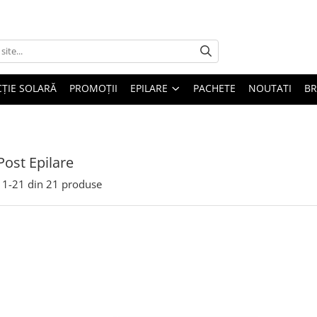
ȚIE SOLARĂ
PROMOȚII
EPILARE
PACHETE
NOUTATI
B
Post Epilare
1-
21
din
21
produse