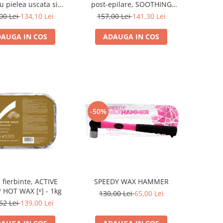
u pielea uscata si
post-epilare, SOOTHING
a, TEA-TREE SOOTHE™
CREAM™ - 500ml
00 Lei
134,10 Lei
157,00 Lei
141,30 Lei
- 500ml
AUGA IN COS
ADAUGA IN COS
-50%
 fierbinte, ACTIVE
SPEEDY WAX HAMMER
HOT WAX [ˣ] - 1kg
130,00 Lei
65,00 Lei
62 Lei
139,00 Lei