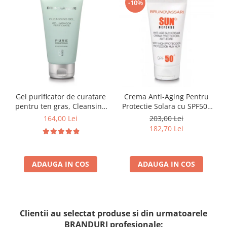
-10%
Gel purificator de curatare
Crema Anti-Aging Pentru
pentru ten gras, Cleansing
Protectie Solara cu SPF50+
gel pure solution - 150ml
50ml - Anti -Age Sun Cream
164,00 Lei
203,00 Lei
SPF50+ - Bruno Vassari
182,70 Lei
ADAUGA IN COS
ADAUGA IN COS
Clientii au selectat produse si din urmatoarele
BRANDURI profesionale: