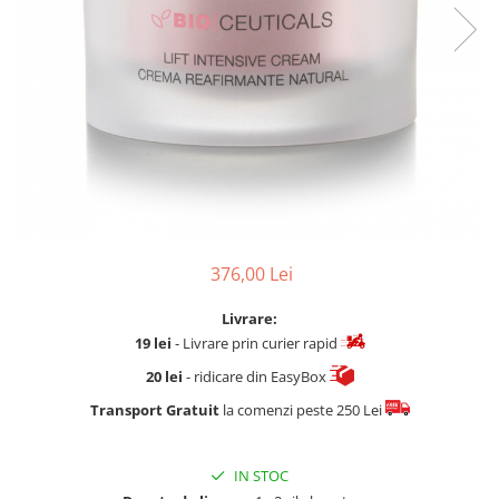
Fard de ochi
Pigmenti minerali
Primer gene
BUZE
Ruj
Creion de buze
Gloss de buze
SPRANCENE
Creioane sprancene
376,00 Lei
Gel pentru sprancene
ACCESORII
Livrare:
Palete Contouring
19 lei
- Livrare prin curier rapid
Pensule Profesionale
20 lei
- ridicare din EasyBox
Aur Cosmetic
Transport Gratuit
la comenzi peste 250 Lei
PALETE PROFESIONALE
IN STOC