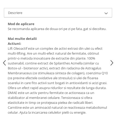
Descriere
Mod de aplicare
Se recomanda aplicarea de doua ori pe zi pe fata, gat si decolteu.
Mai multe detalii
Actiuni:
Lift Oleoactif este un complex de activi extrasi din ulei cu efect
multi-lifting. Are un multi-efect natural de fermitate, obtinut
printr-o metoda inovatoare de extractie din plante. 100%
sustenabil, contine extract de Spilanthes Acmella (similar cu
Botox-ul - biotensor activ), extract din radacina de Astragalus
Membranaceus (ce stimuleaza sinteza de colagen), coenzima Q10
(ce previne efectele oxidative ale stresului) si ulei de floarea
soarelui in care fito activii sunt bogati in antioxidanti si acizi grasi.
Ofera un efect rapid asupra ridurilor si rezultate de lunga durata.
DMAE este un activ pentru fermitate ce actioneaza ca un
stabilizator al membranei celulare. Tensioneaza si ofera
elasticitate in timp ce protejeaza pielea de radicalii liberi.
Carnitine este un aminoacid natural ce reactiveaza metabolismul
celular. Ajuta la incarcarea celulelor pielii cu energie.