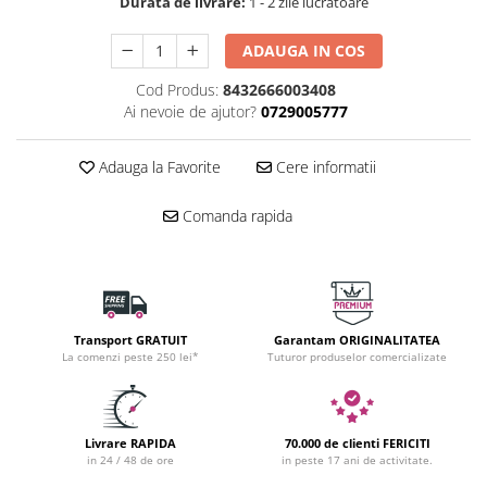
Durata de livrare:
1 - 2 zile lucratoare
ADAUGA IN COS
Cod Produs:
8432666003408
Ai nevoie de ajutor?
0729005777
Adauga la Favorite
Cere informatii
Comanda rapida
Transport GRATUIT
Garantam ORIGINALITATEA
La comenzi peste 250 lei*
Tuturor produselor comercializate
Livrare RAPIDA
70.000 de clienti FERICITI
in 24 / 48 de ore
in peste 17 ani de activitate.