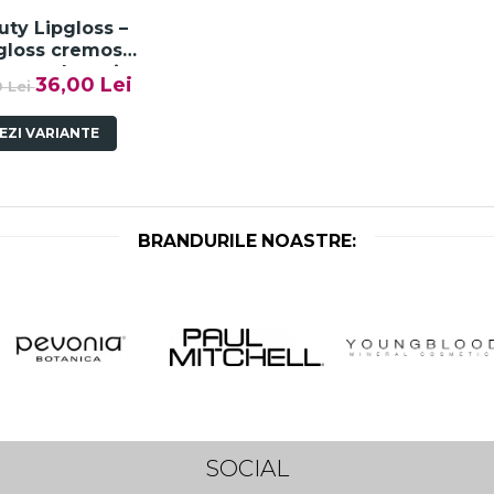
uty Lipgloss –
gloss cremos
tru volum si
36,00 Lei
0 Lei
lucire naturala
EZI VARIANTE
BRANDURILE NOASTRE:
SOCIAL