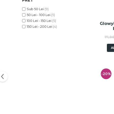
PRET
Fard de ochi
Pigmenti minerali
Sub 50 Lei
(9)
50 Lei - 100 Lei
(5)
Primer gene
100 Lei - 150 Lei
(5)
BUZE
Glowy
150 Lei - 200 Lei
(4)
Ruj
Creion de buze
71,0
Gloss de buze
A
SPRANCENE
Creioane sprancene
Gel pentru sprancene
ACCESORII
-20%
Palete Contouring
Pensule Profesionale
Aur Cosmetic
PALETE PROFESIONALE