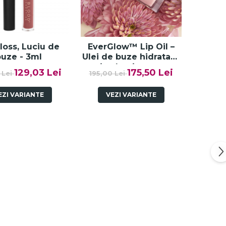
loss, Luciu de
EverGlow™ Lip Oil –
buze - 3ml
Ulei de buze hidratant
și volumizant cu
129,03 Lei
175,50 Lei
 Lei
195,00 Lei
peptide, nuanta PINK
DAHLIA - 4.75 ML
EZI VARIANTE
VEZI VARIANTE