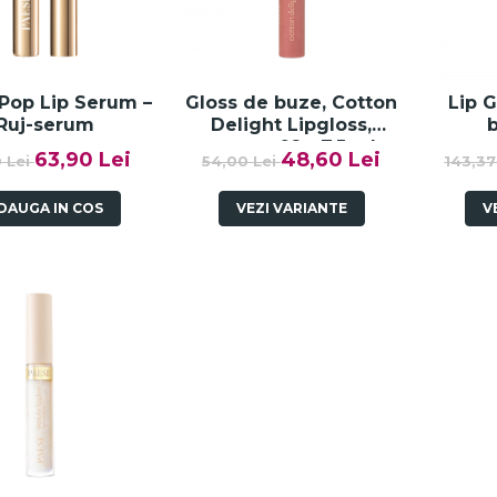
Pop Lip Serum –
Gloss de buze, Cotton
Lip G
Ruj-serum
Delight Lipgloss,
nuanta 02 - 7,5 ml
63,90 Lei
48,60 Lei
0 Lei
54,00 Lei
143,37
DAUGA IN COS
VEZI VARIANTE
V