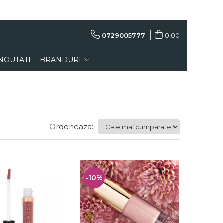
0729005777
0,00
NOUTATI
BRANDURI
Ordoneaza:
-10%