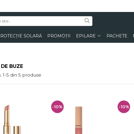
ROTECȚIE SOLARĂ
PROMOȚII
EPILARE
PACHETE
 DE BUZE
:
1-
5
din
5
produse
-10%
-10%