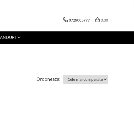
0729005777
0,00
RANDURI
Ordoneaza: