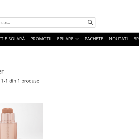
ȚIE SOLARĂ
PROMOȚII
EPILARE
PACHETE
NOUTATI
B
er
1-
1
din
1
produse