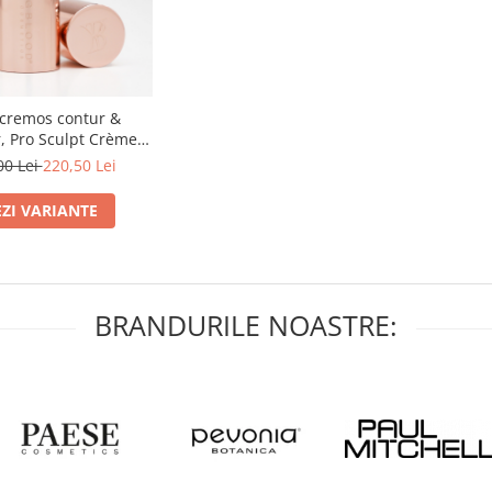
 cremos contur &
, Pro Sculpt Crème
tick, nuanta SUN-LIT
00 Lei
220,50 Lei
- 10g
EZI VARIANTE
BRANDURILE NOASTRE: