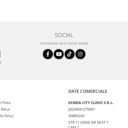
SOCIAL
Urmareste-ne in social media
e
DATE COMERCIALE
 Plata
EXIMIA CITY CLINIC S.R.L.
e Retur
J2024041275001
de Retur
50885243
STR 11 IUNIE NR 59 ET 1
CAM 1