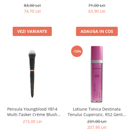
01 PEONY - 6G
83,00 Lei
71,00 Lei
74,70 Lei
63,90 Lei
VEZI VARIANTE
ADAUGA IN COS
-10%
Pensula Youngblood YB14
Lotiune Tonica Destinata
Multi-Tasker Crème Blush
Tenului Cuperozic, RS2 Gentle
Brush
Lotion - 120ml
215,00 Lei
231,00 Lei
207,90 Lei