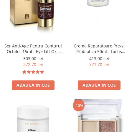
Ser Anti-Age Pentru Conturul
Crema Reparatoare Pre-si
Ochilor 15ml - Eye Lift Ox -
Probiotica 50ml - Lactis
Bruno Vassari
Advanced Cream - Bruno
303,00 Lei
413,00 Lei
Vassari
272,70 Lei
371,70 Lei
ADAUGA IN COS
ADAUGA IN COS
-10%