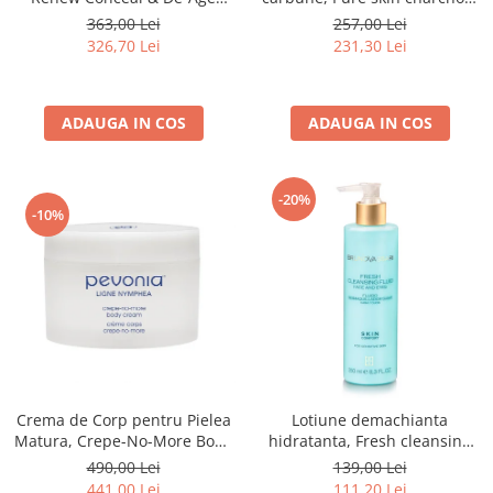
Treatment - 10 ml
mask - 50ml
363,00 Lei
257,00 Lei
326,70 Lei
231,30 Lei
ADAUGA IN COS
ADAUGA IN COS
-20%
-10%
Crema de Corp pentru Pielea
Lotiune demachianta
Matura, Crepe-No-More Body
hidratanta, Fresh cleansing
Cream - 200ml
fluid - 250 ml
490,00 Lei
139,00 Lei
441,00 Lei
111,20 Lei