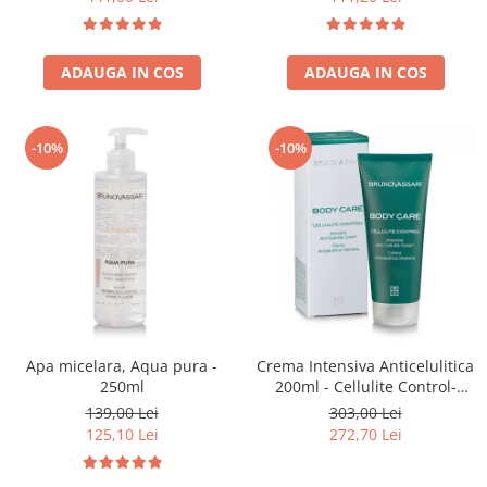
ADAUGA IN COS
ADAUGA IN COS
-10%
-10%
Apa micelara, Aqua pura -
Crema Intensiva Anticelulitica
250ml
200ml - Cellulite Control-
Bruno Vassari
139,00 Lei
303,00 Lei
125,10 Lei
272,70 Lei