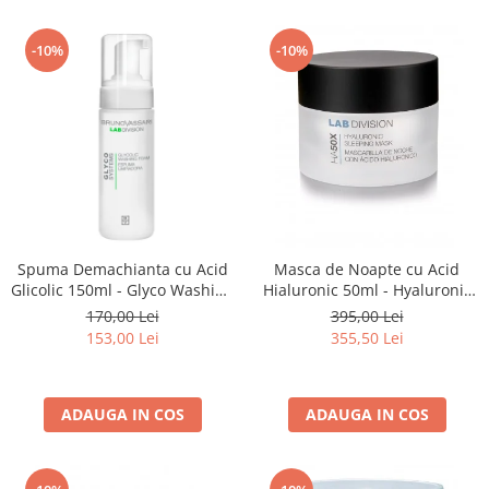
-10%
-10%
Spuma Demachianta cu Acid
Masca de Noapte cu Acid
Glicolic 150ml - Glyco Washing
Hialuronic 50ml - Hyaluronic
Foam - Bruno Vassari
Sleeping Mask - Bruno Vassari
170,00 Lei
395,00 Lei
153,00 Lei
355,50 Lei
ADAUGA IN COS
ADAUGA IN COS