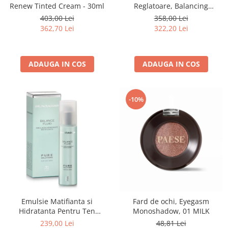
Renew Tinted Cream - 30ml
Reglatoare, Balancing
Combination Skin Cream -
403,00 Lei
358,00 Lei
50ml
362,70 Lei
322,20 Lei
ADAUGA IN COS
ADAUGA IN COS
-10%
Emulsie Matifianta si
Fard de ochi, Eyegasm
Hidratanta Pentru Ten
Monoshadow, 01 MILK
Gras/Uleios 50ml - Balance
239,00 Lei
48,81 Lei