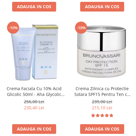
ADAUGA IN COS
ADAUGA IN COS
-10%
-10%
Crema Faciala Cu 10% Acid
Crema Zilnica cu Protectie
Glicolic 50ml - Aha Glycolic
Solara SPF15 Pentru Ten cu
Cream 10% - Bruno Vassari
Probleme Pigmentare 50 ml -
256,00 Lei
239,00 Lei
White Day Protection Spf 15 -
230,40 Lei
215,10 Lei
Bruno Vassari
ADAUGA IN COS
ADAUGA IN COS