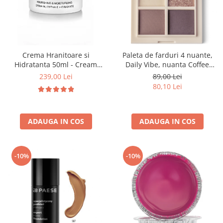
Crema Hranitoare si
Paleta de farduri 4 nuante,
Hidratanta 50ml - Cream
Daily Vibe, nuanta Coffee
Nourishing & Moisturizing-
Break 03 - 5,5g
239,00 Lei
89,00 Lei
Bruno Vassari
80,10 Lei
ADAUGA IN COS
ADAUGA IN COS
-10%
-10%