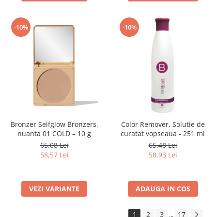
-10%
-10%
Bronzer Selfglow Bronzers,
Color Remover, Solutie de
nuanta 01 COLD – 10 g
curatat vopseaua - 251 ml
65,08 Lei
65,48 Lei
58,57 Lei
58,93 Lei
VEZI VARIANTE
ADAUGA IN COS
1
2
3
17
...