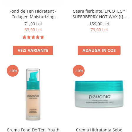
Fond de Ten Hidratant -
Ceara fierbinte, LYCOTEC™
Collagen Moisturizing
SUPERBERRY HOT WAX [ˣ] -
Foundation-300n Vanilla
500g - Lycon
71,00 Lei
159,00 Lei
63,90 Lei
79,00 Lei
VEZI VARIANTE
ADAUGA IN COS
-10%
-10%
Crema Fond De Ten, Youth
Crema Hidratanta Sebo