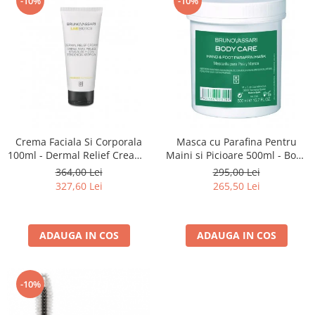
-10%
-10%
Crema Faciala Si Corporala
Masca cu Parafina Pentru
100ml - Dermal Relief Cream -
Maini si Picioare 500ml - Body
Bruno Vassari
Care Hand & Foot Paraffin
364,00 Lei
295,00 Lei
Mask - Bruno Vassari
327,60 Lei
265,50 Lei
ADAUGA IN COS
ADAUGA IN COS
-10%