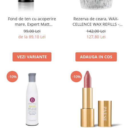
Fond de ten cu acoperire
Rezerva de ceara, WAX-
mare, Expert Matt
CELLENCE WAX REFILLS -
Foundation, 500W Light Beige
2x80g
99,00 Lei
142,00 Lei
- 30ml
de la 89,10 Lei
127,80 Lei
VEZI VARIANTE
ADAUGA IN COS
-10%
-10%