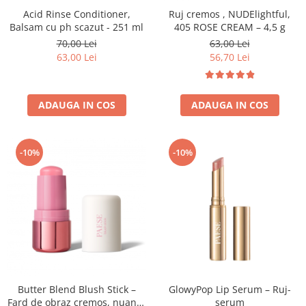
Acid Rinse Conditioner,
Ruj cremos , NUDElightful,
Balsam cu ph scazut - 251 ml
405 ROSE CREAM – 4,5 g
70,00 Lei
63,00 Lei
63,00 Lei
56,70 Lei
ADAUGA IN COS
ADAUGA IN COS
-10%
-10%
Butter Blend Blush Stick –
GlowyPop Lip Serum – Ruj-
Fard de obraz cremos, nuanta
serum