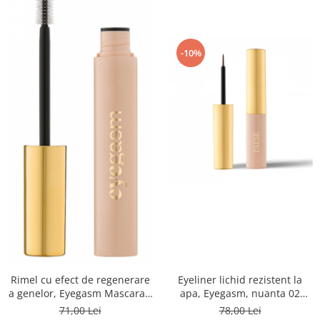
-10%
Eyeliner lichid rezistent la
Rimel cu efect de regenerare
apa, Eyegasm, nuanta 02
a genelor, Eyegasm Mascara -
Brown
8ml
78,00 Lei
71,00 Lei