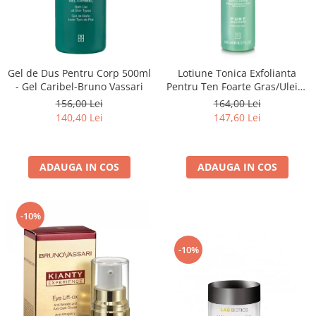
Gel de Dus Pentru Corp 500ml
Lotiune Tonica Exfolianta
- Gel Caribel-Bruno Vassari
Pentru Ten Foarte Gras/Uleios
250ml - Akno-Control Lotion
156,00 Lei
164,00 Lei
Pure Solution - Bruno Vassari
140,40 Lei
147,60 Lei
ADAUGA IN COS
ADAUGA IN COS
-10%
-10%