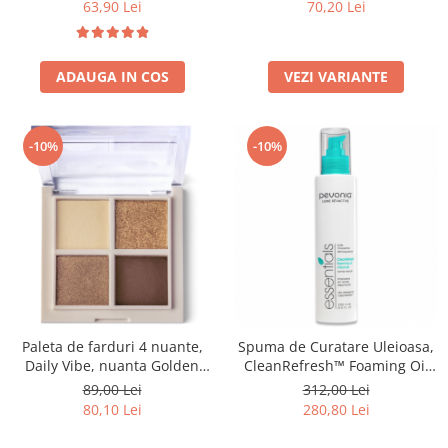
70,20 Lei
63,90 Lei
VEZI VARIANTE
ADAUGA IN COS
-10%
-10%
Paleta de farduri 4 nuante,
Spuma de Curatare Uleioasa,
Daily Vibe, nuanta Golden
CleanRefresh™ Foaming Oil
Hour 01 - 5,5g
Cleanser - 200ml
89,00 Lei
312,00 Lei
80,10 Lei
280,80 Lei