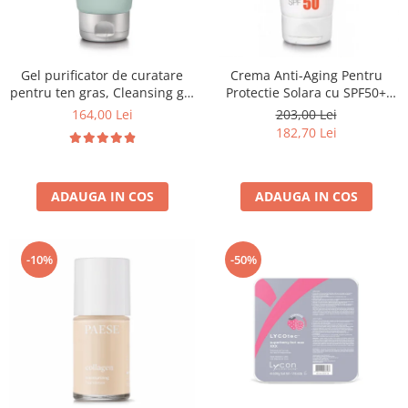
Fard de ochi
Pigmenti minerali
Primer gene
Gel purificator de curatare
Crema Anti-Aging Pentru
BUZE
pentru ten gras, Cleansing gel
Protectie Solara cu SPF50+
Ruj
pure solution - 150ml
50ml - Anti -Age Sun Cream
164,00 Lei
203,00 Lei
SPF50+ - Bruno Vassari
Creion de buze
182,70 Lei
Gloss de buze
SPRANCENE
ADAUGA IN COS
ADAUGA IN COS
Creioane sprancene
Gel pentru sprancene
ACCESORII
-10%
-50%
Palete Contouring
Pensule Profesionale
Aur Cosmetic
PALETE PROFESIONALE