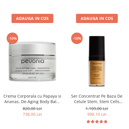
ADAUGA IN COS
ADAUGA IN COS
-10%
-10%
Crema Corporala cu Papaya si
Ser Concentrat Pe Baza De
Ananas, De-Aging Body Balm
Celule Stem, Stem Cells
Papaya Pineapple - 150ml
Intensive Serum - 30ml
820,00 Lei
1.109,00 Lei
738,00 Lei
998,10 Lei