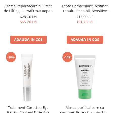
Crema Reparatoare cu Efect
Lapte Demachiant Destinat
de Lifting, Lumafirm® Repair
Tenului Sensibil, Sensitive
Cream Lift & Glow - 50ml
Skin Cleanser - 200ml
628,00 Lei
213,00 Lei
565,20 Lei
191,70 Lei
ADAUGA IN COS
ADAUGA IN COS
-10%
-10%
Tratament Corector, Eye
Masca purificatoare cu
Renew Conceal & De-Age
carbune, Pure skin charchoal