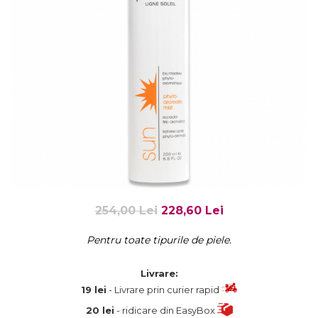
Fard de ochi
Pigmenti minerali
Primer gene
BUZE
Ruj
Creion de buze
Gloss de buze
SPRANCENE
Creioane sprancene
Gel pentru sprancene
ACCESORII
254,00 Lei
228,60 Lei
Palete Contouring
Pensule Profesionale
Pentru toate tipurile de piele.
Aur Cosmetic
Livrare:
PALETE PROFESIONALE
19 lei
- Livrare prin curier rapid
20 lei
- ridicare din EasyBox