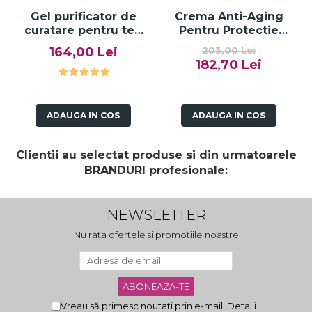
Gel purificator de
Crema Anti-Aging
curatare pentru ten
Pentru Protectie
gras, Cleansing gel
Solara cu SPF50+
164,00 Lei
203,00 Lei
pure solution - 150ml
50ml - Anti -Age Sun
182,70 Lei
Cream SPF50+ -
Bruno Vassari
ADAUGA IN COS
ADAUGA IN COS
Clientii au selectat produse si din urmatoarele
BRANDURI profesionale:
NEWSLETTER
Nu rata ofertele si promotiile noastre
Vreau să primesc noutati prin e-mail. Detalii