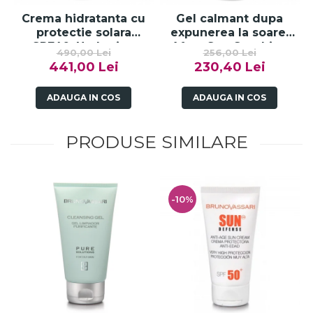
Crema hidratanta cu
Gel calmant dupa
protectie solara
expunerea la soare,
SPF40, Hydrating
After-Sun Soothing
490,00 Lei
256,00 Lei
Sunscreen Broad
Gel - 150g
441,00 Lei
230,40 Lei
Spectrum SPF40 -
150ml
ADAUGA IN COS
ADAUGA IN COS
PRODUSE SIMILARE
-10%