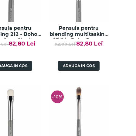
sula pentru
Pensula pentru
ing 212 - Boho
blending multitasking
 Over Shader -
234V - Boho Beauty
82,80 Lei
82,80 Lei
 Lei
92,00 Lei
Paese
Over Shading - Paese
DAUGA IN COS
ADAUGA IN COS
-10%