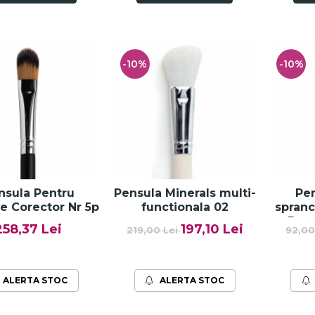
-10%
-10%
nsula Pentru
Pensula Minerals multi-
Pen
re Corector Nr 5p
functionala 02
spranc
Bea
258,37 Lei
197,10 Lei
219,00 Lei
92,00
ALERTA STOC
ALERTA STOC