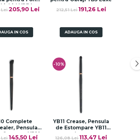
 Lichid YB3 Luxe
205,90 Lei
191,26 Lei
 Lei
212,51 Lei
DAUGA IN COS
ADAUGA IN COS
-10%
10 Complete
YB11 Crease, Pensula
ealer, Pensula
de Estompare YB11
u Corector YB10
Luxe
145,50 Lei
113,47 Lei
 Lei
126,08 Lei