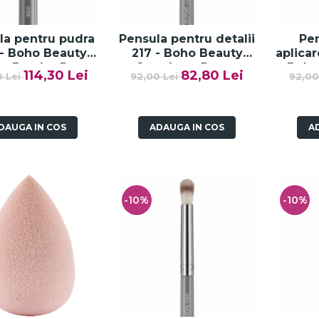
la pentru pudra
Pensula pentru detalii
Pen
 - Boho Beauty
217 - Boho Beauty
aplicar
r Brush - Paese
Smudge - Paese
Boho
114,30 Lei
82,80 Lei
0 Lei
92,00 Lei
92,00
Sha
DAUGA IN COS
ADAUGA IN COS
A
-10%
-10%