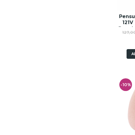
Pensu
121V
Powde
127,0
A
-10%