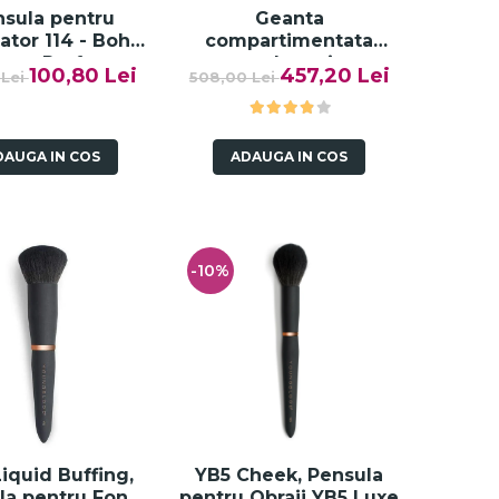
sula pentru
Geanta
ator 114 - Boho
compartimentata
y Perfect
pentru depozitarea
100,80 Lei
457,20 Lei
 Lei
508,00 Lei
ighter - Paese
accesoriilor si
produselor de machiaj,
Beauty Case
DAUGA IN COS
ADAUGA IN COS
-10%
iquid Buffing,
YB5 Cheek, Pensula
la pentru Fond
pentru Obraji YB5 Luxe