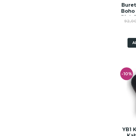
Buret
Boho
Pink 
92,0
A
-10%
YB1 K
Kab