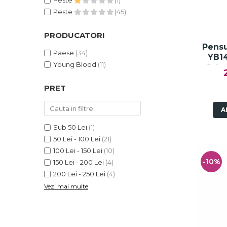
Peste
(1)
Fard de ochi
Peste
(45)
Pigmenti minerali
Primer gene
PRODUCATORI
BUZE
Pens
Paese
(34)
YB14
Ruj
Young Blood
(11)
Crèm
Creion de buze
Gloss de buze
PRET
SPRANCENE
A
Creioane sprancene
Gel pentru sprancene
Sub 50 Lei
(1)
50 Lei - 100 Lei
(21)
ACCESORII
100 Lei - 150 Lei
(10)
Palete Contouring
-10%
150 Lei - 200 Lei
(4)
Pensule Profesionale
200 Lei - 250 Lei
(4)
Aur Cosmetic
Vezi mai multe
PALETE PROFESIONALE