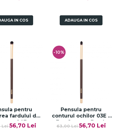
Luxe
DAUGA IN COS
ADAUGA IN COS
-10%
sula pentru
Pensula pentru
rea fardului de
conturul ochilor 03E –
eoape 04E –
Eye Contour Brush
56,70 Lei
56,70 Lei
 Lei
63,00 Lei
dow Application
Brush