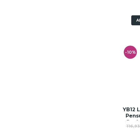
A
-10%
YB12 L
Pensu
Perf
116,9