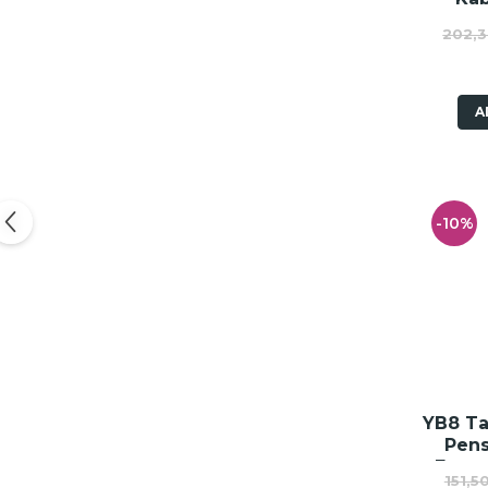
202,3
A
-10%
YB8 Ta
Pens
Esto
151,5