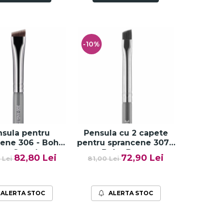
-10%
sula pentru
Pensula cu 2 capete
ene 306 - Boho
pentru sprancene 307V
uty Smudge -
- Boho Beauty
82,80 Lei
72,90 Lei
 Lei
81,00 Lei
Paese
Brow&Lash - Paese
ALERTA STOC
ALERTA STOC