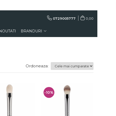
0729005777
0,00
NOUTATI
BRANDURI
Ordoneaza:
-10%