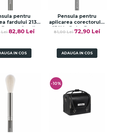
sula pentru
Pensula pentru
ea fardului 213 -
aplicarea corectorului
 Beauty Small
130V - Boho Beauty
82,80 Lei
72,90 Lei
 Lei
81,00 Lei
ding - Paese
Concealer - Paese
DAUGA IN COS
ADAUGA IN COS
-10%