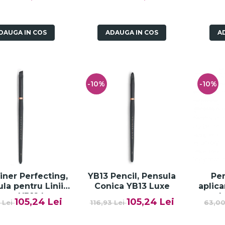
DAUGA IN COS
ADAUGA IN COS
A
-10%
-10%
iner Perfecting,
YB13 Pencil, Pensula
Pen
la pentru Linii
Conica YB13 Luxe
aplica
ecte YB12 Luxe
pl
105,24 Lei
105,24 Lei
3 Lei
116,93 Lei
63,00
Eyesha