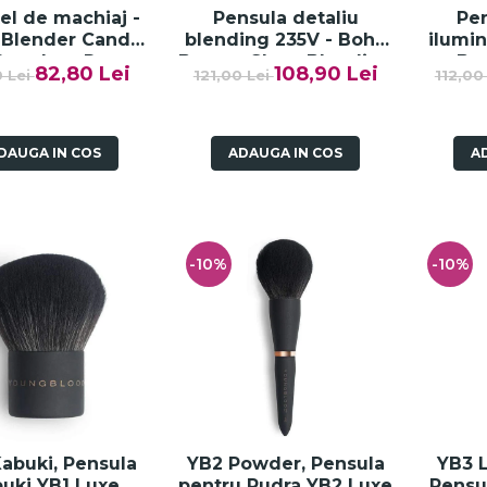
el de machiaj -
Pensula detaliu
Pen
 Blender Candy
blending 235V - Boho
ilumin
Regular - Paese
Beauty Short Blending
Beaut
82,80 Lei
108,90 Lei
0 Lei
121,00 Lei
112,00
- Paese
Highl
DAUGA IN COS
ADAUGA IN COS
A
-10%
-10%
abuki, Pensula
YB2 Powder, Pensula
YB3 L
uki YB1 Luxe
pentru Pudra YB2 Luxe
Pensu