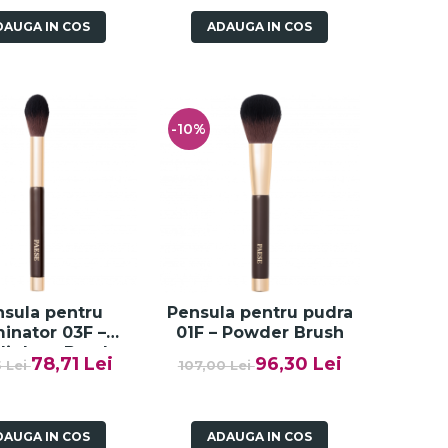
DAUGA IN COS
ADAUGA IN COS
-10%
sula pentru
Pensula pentru pudra
minator 03F –
01F – Powder Brush
lighter Brush
78,71 Lei
96,30 Lei
5 Lei
107,00 Lei
DAUGA IN COS
ADAUGA IN COS