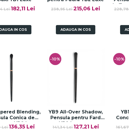
de Ten
182,11 Lei
215,06 Lei
4 Lei
238,95 Lei
228,78
DAUGA IN COS
ADAUGA IN COS
A
-10%
-10%
pered Blending,
YB9 All-Over Shadow,
YB
ula Conica de
Pensula pentru Fard
Conc
mpare YB8 Luxe
YB9 Luxe
pentr
136,35 Lei
127,21 Lei
0 Lei
141,34 Lei
161,67