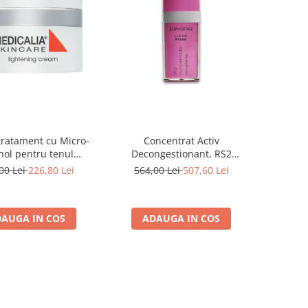
ratament cu Micro-
Concentrat Activ
nol pentru tenul
Decongestionant, RS2
gmentat, Lightening
Concentrate - 30ml
00 Lei
226,80 Lei
564,00 Lei
507,60 Lei
ream - 50 ml
AUGA IN COS
ADAUGA IN COS