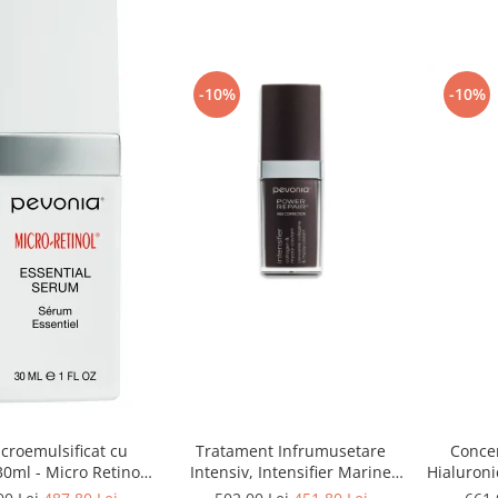
-10%
-10%
croemulsificat cu
Tratament Infrumusetare
Concen
30ml - Micro Retinol
Intensiv, Intensifier Marine
Hialuroni
al Serum - Pevonia
Collagen Concentrate - 30ml
Ox