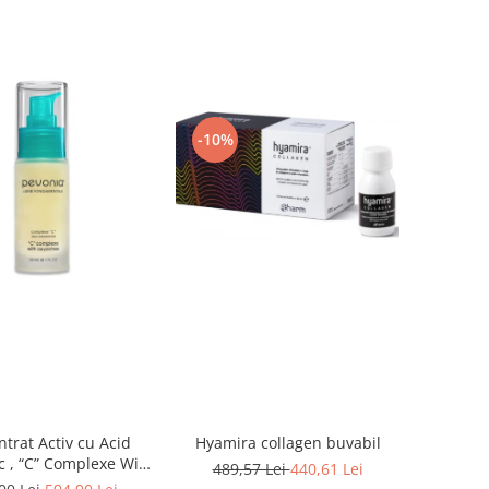
-10%
Hyamira collagen buvabil
trat Activ cu Acid
c , “C” Complexe With
489,57 Lei
440,61 Lei
yzomes - 30ml