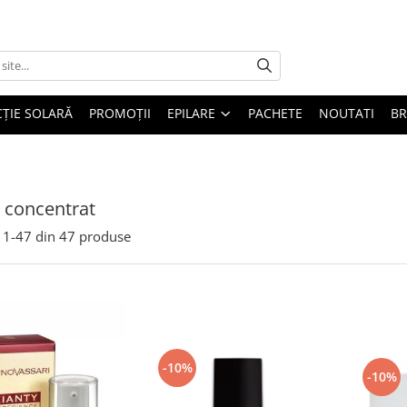
ȚIE SOLARĂ
PROMOȚII
EPILARE
PACHETE
NOUTATI
B
 concentrat
1-
47
din
47
produse
-10%
-10%