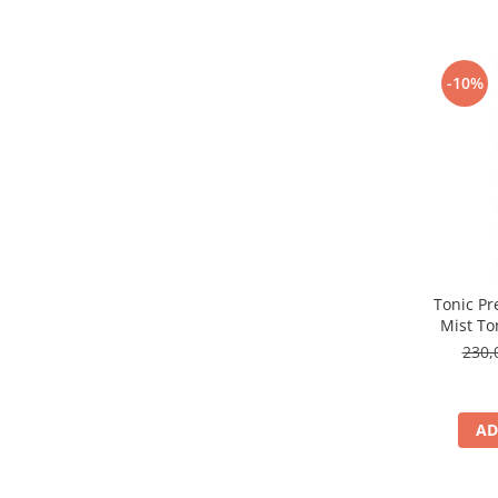
-10%
Tonic Pr
Mist To
230,
AD