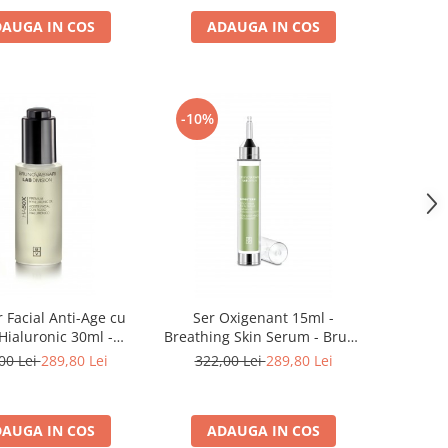
AUGA IN COS
ADAUGA IN COS
-10%
r Facial Anti-Age cu
Ser Oxigenant 15ml -
Hialuronic 30ml -
Breathing Skin Serum - Bruno
m Hyaluronic Oil -
Vassari
00 Lei
289,80 Lei
322,00 Lei
289,80 Lei
runo Vassari
AUGA IN COS
ADAUGA IN COS