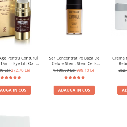
Ser Concentrat Pe Baza De
Crema t
-Age Pentru Conturul
Celule Stem, Stem Cells
Reti
15ml - Eye Lift Ox -
Intensive Serum - 30ml
hiperpi
runo Vassari
1.109,00 Lei
998,10 Lei
252,
00 Lei
272,70 Lei
C
ADAUGA IN COS
AD
AUGA IN COS