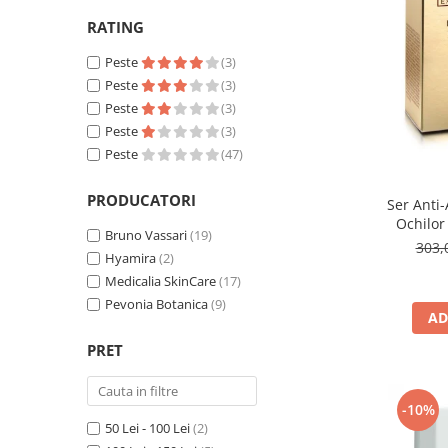
Fard de ochi
RATING
Pigmenti minerali
Primer gene
Peste
(3)
Peste
(3)
BUZE
Peste
(3)
Ruj
Peste
(3)
Creion de buze
Peste
(47)
Gloss de buze
SPRANCENE
PRODUCATORI
Ser Anti
Ochilor 
Creioane sprancene
Bruno Vassari
(19)
B
303,
Gel pentru sprancene
Hyamira
(2)
ACCESORII
Medicalia SkinCare
(17)
Pevonia Botanica
(9)
Palete Contouring
AD
Pensule Profesionale
PRET
Aur Cosmetic
PALETE PROFESIONALE
-10%
50 Lei - 100 Lei
(2)