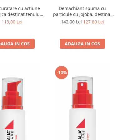
Demachiant spuma cu
curatare cu actiune
particule cu jojoba, destinat
ica destinat tenului
tenuliui gras/acneic - 150ml
acneic, Clarifying
142,00 Lei
127,80 Lei
113,00 Lei
eanser - 120ml
ADAUGA IN COS
AUGA IN COS
-10%