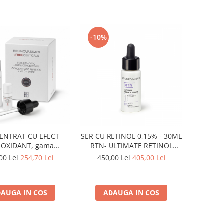
-10%
ENTRAT CU EFECT
SER CU RETINOL 0,15% - 30ML
IOXIDANT, gama
RTN- ULTIMATE RETINOL
EUTICALS - 30 ML
SERUM INTENSITY 1 30ML
00 Lei
254,70 Lei
450,00 Lei
405,00 Lei
AUGA IN COS
ADAUGA IN COS