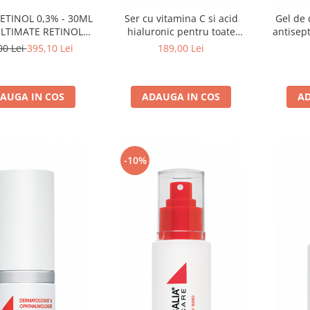
ETINOL 0,3% - 30ML
Ser cu vitamina C si acid
Gel de 
ULTIMATE RETINOL
hialuronic pentru toate
antisept
INTENSITY 2 30ML
tipurile de ten, 'C' Serum w/
gras-
00 Lei
395,10 Lei
189,00 Lei
Oxyzomes - 15ml
Cl
AUGA IN COS
ADAUGA IN COS
AD
-10%