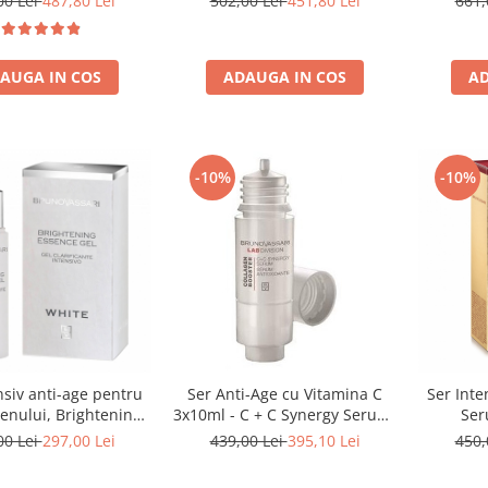
00 Lei
487,80 Lei
502,00 Lei
451,80 Lei
661,
AUGA IN COS
ADAUGA IN COS
AD
-10%
-10%
nsiv anti-age pentru
Ser Anti-Age cu Vitamina C
Ser Inte
tenului, Brightening
3x10ml - C + C Synergy Serum-
Ser
nce gel - 30 ml
Bruno Vassari
00 Lei
297,00 Lei
439,00 Lei
395,10 Lei
450,