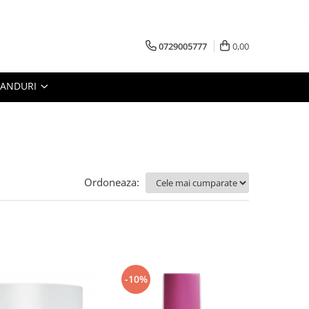
0729005777
0,00
RANDURI
Ordoneaza:
-10%