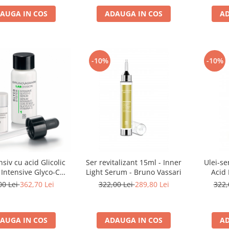
AUGA IN COS
ADAUGA IN COS
AD
-10%
-10%
nsiv cu acid Glicolic
Ser revitalizant 15ml - Inner
Ulei-se
 Intensive Glyco-C
Light Serum - Bruno Vassari
Acid 
 - Bruno Vassari
Premiu
00 Lei
362,70 Lei
322,00 Lei
289,80 Lei
322,
B
AUGA IN COS
ADAUGA IN COS
AD