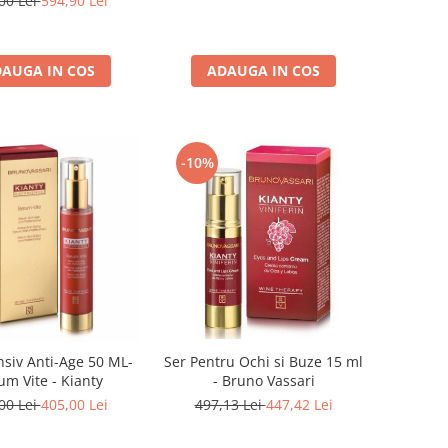
00 Lei
594,90 Lei
ADAUGA IN COS
AUGA IN COS
-10%
nsiv Anti-Age 50 ML-
Ser Pentru Ochi si Buze 15 ml
um Vite - Kianty
- Bruno Vassari
00 Lei
405,00 Lei
497,13 Lei
447,42 Lei