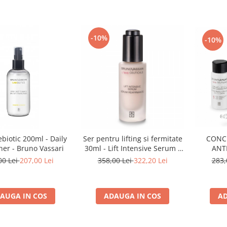
-10%
-10%
ebiotic 200ml - Daily
Ser pentru lifting si fermitate
CONC
ner - Bruno Vassari
30ml - Lift Intensive Serum -
ANT
Bruno Vassari
BIOC
00 Lei
207,00 Lei
358,00 Lei
322,20 Lei
283,
AUGA IN COS
ADAUGA IN COS
AD