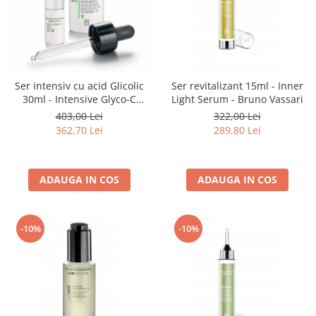
Ser intensiv cu acid Glicolic
Ser revitalizant 15ml - Inner
30ml - Intensive Glyco-C
Light Serum - Bruno Vassari
Serum - Bruno Vassari
403,00 Lei
322,00 Lei
362,70 Lei
289,80 Lei
ADAUGA IN COS
ADAUGA IN COS
-10%
-10%