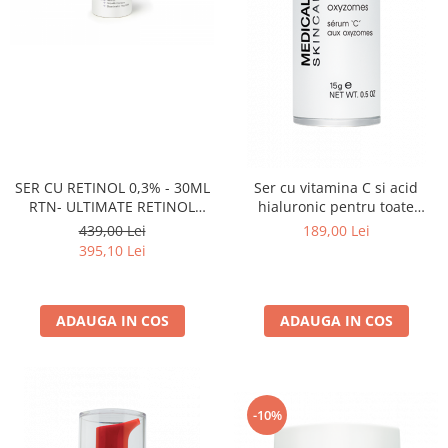
SER CU RETINOL 0,3% - 30ML
Ser cu vitamina C si acid
RTN- ULTIMATE RETINOL
hialuronic pentru toate
SERUM INTENSITY 2 30ML
tipurile de ten, 'C' Serum w/
439,00 Lei
189,00 Lei
Oxyzomes - 15ml
395,10 Lei
ADAUGA IN COS
ADAUGA IN COS
-10%