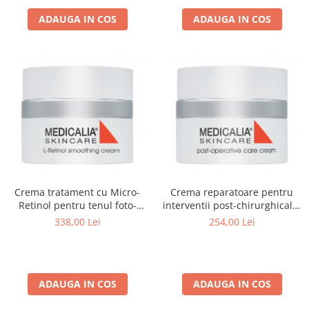
ADAUGA IN COS
ADAUGA IN COS
Crema tratament cu Micro-
Crema reparatoare pentru
Retinol pentru tenul foto-
interventii post-chirurghicale,
imbatranit, L-Retinol
Post-Operative Care Cream -
338,00 Lei
254,00 Lei
Smoothing Cream - 50 ml
50ml
ADAUGA IN COS
ADAUGA IN COS