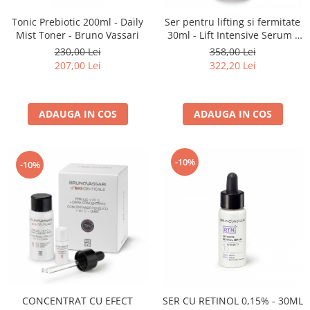
Tonic Prebiotic 200ml - Daily
Ser pentru lifting si fermitate
Mist Toner - Bruno Vassari
30ml - Lift Intensive Serum -
Bruno Vassari
230,00 Lei
358,00 Lei
207,00 Lei
322,20 Lei
ADAUGA IN COS
ADAUGA IN COS
-10%
-10%
CONCENTRAT CU EFECT
SER CU RETINOL 0,15% - 30ML