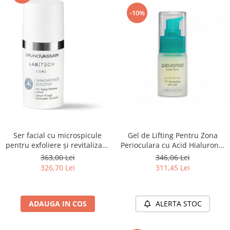
-10%
Ser facial cu microspicule
Gel de Lifting Pentru Zona
pentru exfoliere și revitalizare
Perioculara cu Acid Hialuronic
30ml SKINCHRONOS
30ml - ”C” Evolutive Eye Gel -
363,00 Lei
346,06 Lei
BOOSTER - LAB TECH CARE
Pevonia
326,70 Lei
311,45 Lei
ADAUGA IN COS
ALERTA STOC