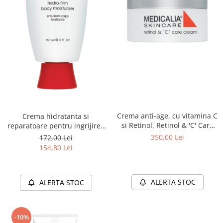
Crema anti-age, cu vitamina C
Crema hidratanta si
si Retinol, Retinol & 'C' Care
reparatoare pentru ingrijirea
Cream - 50 ml
corporala, Hydro-Firm Body
350,00 Lei
172,00 Lei
Moisturizer - 150ml
154,80 Lei
ALERTA STOC
ALERTA STOC
-10%