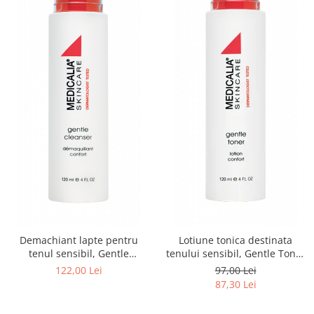
Demachiant lapte pentru
Lotiune tonica destinata
tenul sensibil, Gentle
tenului sensibil, Gentle Toner
Cleanser - 120ml
- 120ml
122,00 Lei
97,00 Lei
87,30 Lei