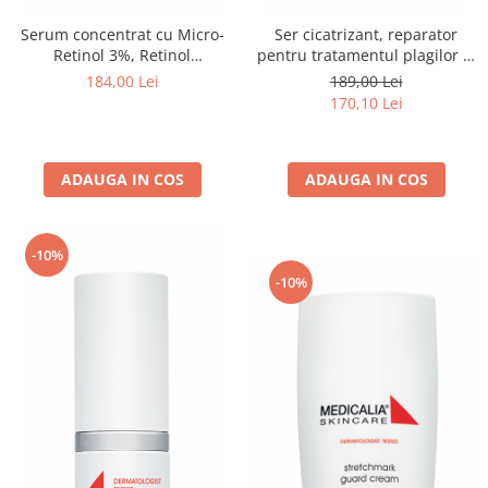
Serum concentrat cu Micro-
Ser cicatrizant, reparator
Retinol 3%, Retinol
pentru tratamentul plagilor si
Concentrate - 15ml
cicatricilor, Silico-Lipid Serum
184,00 Lei
189,00 Lei
- 15ml
170,10 Lei
ADAUGA IN COS
ADAUGA IN COS
-10%
-10%