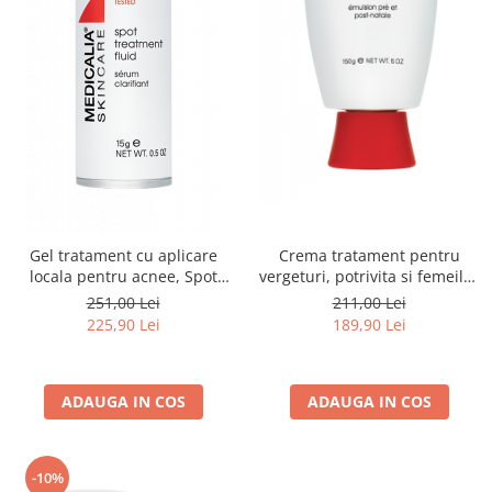
Crema tratament pentru
Gel tratament cu aplicare
vergeturi, potrivita si femeilor
locala pentru acnee, Spot
insarcinate, Stretchmark
Treatment Fluid - 15ml
211,00 Lei
251,00 Lei
Guard Cream - 150ml
189,90 Lei
225,90 Lei
ADAUGA IN COS
ADAUGA IN COS
-10%