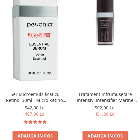
Ser Microemulsificat cu
Tratament Infrumusetare
Retinol 30ml - Micro Retinol
Intensiv, Intensifier Marine
Essential Serum - Pevonia
Collagen Concentrate - 30ml
542,00 Lei
502,00 Lei
487,80 Lei
451,80 Lei
ADAUGA IN COS
ADAUGA IN COS