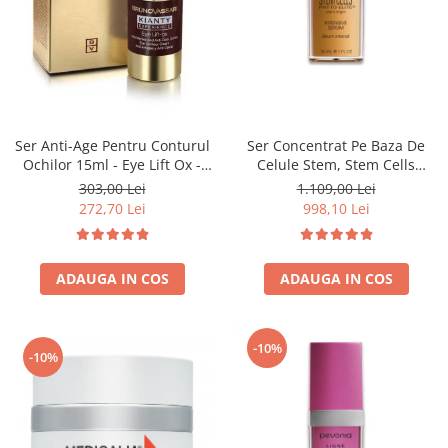
Fard de ochi
Pigmenti minerali
Primer gene
BUZE
Ruj
Creion de buze
Ser Anti-Age Pentru Conturul
Ser Concentrat Pe Baza De
Ochilor 15ml - Eye Lift Ox -
Celule Stem, Stem Cells
Gloss de buze
Bruno Vassari
Intensive Serum - 30ml
303,00 Lei
1.109,00 Lei
SPRANCENE
272,70 Lei
998,10 Lei
Creioane sprancene
Gel pentru sprancene
ACCESORII
ADAUGA IN COS
ADAUGA IN COS
Palete Contouring
Pensule Profesionale
-10%
-10%
Aur Cosmetic
PALETE PROFESIONALE