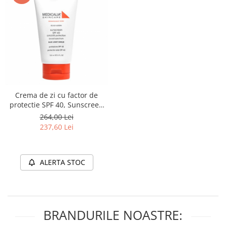
Crema de zi cu factor de
protectie SPF 40, Sunscreen
SPF 40 UVA/UVB + Blue Light
264,00 Lei
Shield - 150ml
237,60 Lei
ALERTA STOC
BRANDURILE NOASTRE: