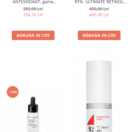
ANTIOXIDANT, gama
RTN- ULTIMATE RETINOL
BIOCEUTICALS - 30 ML
SERUM INTENSITY 1 30ML
283,00 Lei
450,00 Lei
254,70 Lei
405,00 Lei
ADAUGA IN COS
ADAUGA IN COS
-10%