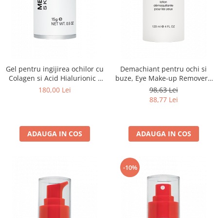
Gel pentru ingijirea ochilor cu
Demachiant pentru ochi si
Colagen si Acid Hialurionic -
buze, Eye Make-up Remover -
15ml
120ml
180,00 Lei
98,63 Lei
88,77 Lei
ADAUGA IN COS
ADAUGA IN COS
-10%