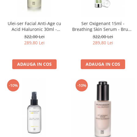
Ulei-ser Facial Anti-Age cu
Ser Oxigenant 15ml -
Acid Hialuronic 30ml -
Breathing Skin Serum - Bruno
Premium Hyaluronic Oil -
Vassari
322,00 Lei
322,00 Lei
Bruno Vassari
289,80 Lei
289,80 Lei
ADAUGA IN COS
ADAUGA IN COS
-10%
-10%