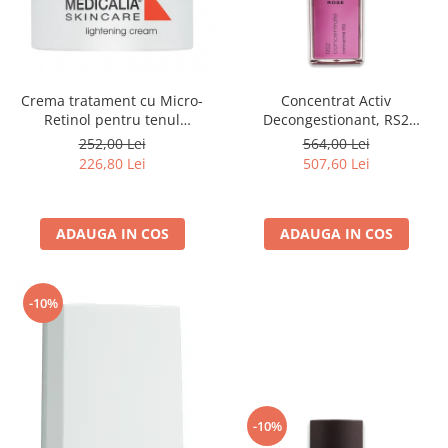
Crema tratament cu Micro-
Concentrat Activ
Retinol pentru tenul
Decongestionant, RS2
hiperpigmentat, Lightening
Concentrate - 30ml
252,00 Lei
564,00 Lei
Cream - 50 ml
226,80 Lei
507,60 Lei
ADAUGA IN COS
ADAUGA IN COS
-10%
-10%