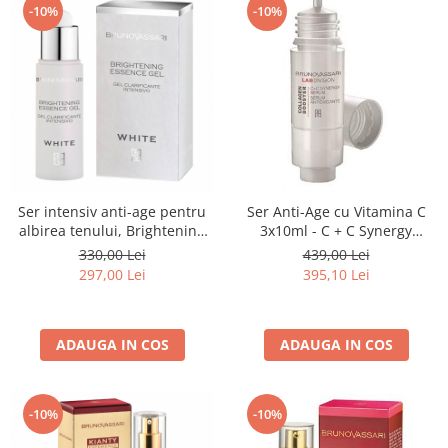
-10%
-10%
Ser intensiv anti-age pentru
Ser Anti-Age cu Vitamina C
albirea tenului, Brightening
3x10ml - C + C Synergy
essence gel - 30 ml
Serum-Bruno Vassari
330,00 Lei
439,00 Lei
297,00 Lei
395,10 Lei
ADAUGA IN COS
ADAUGA IN COS
-10%
-10%