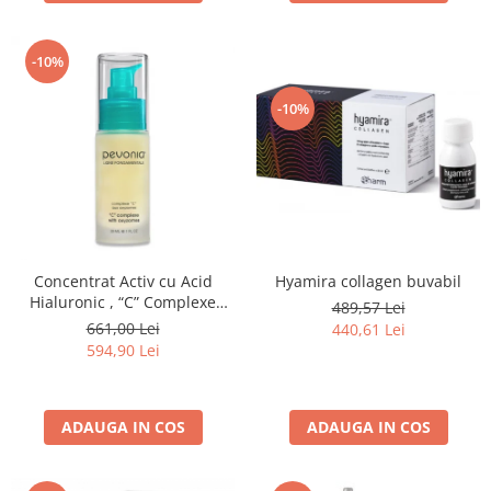
-10%
-10%
Concentrat Activ cu Acid
Hyamira collagen buvabil
Hialuronic , “C” Complexe
489,57 Lei
With Oxyzomes - 30ml
661,00 Lei
440,61 Lei
594,90 Lei
ADAUGA IN COS
ADAUGA IN COS