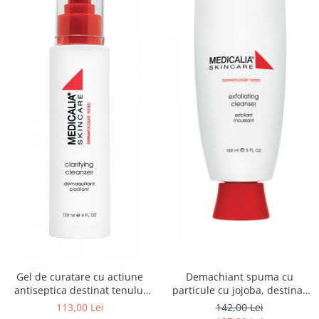
Demachiant spuma cu
Gel de curatare cu actiune
particule cu jojoba, destinat
antiseptica destinat tenului
tenuliui gras/acneic - 150ml
gras-acneic, Clarifying
142,00 Lei
113,00 Lei
Cleanser - 120ml