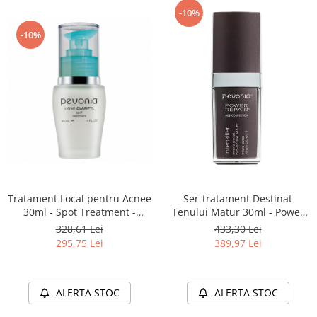
-10%
-10%
Tratament Local pentru Acnee
Ser-tratament Destinat
30ml - Spot Treatment -
Tenului Matur 30ml - Power
Pevonia
Repair® Intensifier - Micro-
328,61 Lei
433,30 Lei
Pores™ Bio-Active Serum -
295,75 Lei
389,97 Lei
Pevonia
ALERTA STOC
ALERTA STOC