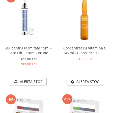
Ser pentru Fermitate 15ml -
Concentrat cu Vitamina C
Face Lift Serum - Bruno
6x2ml - Bioceuticals - C +
Vassari
Ferulic+ Dmae - Bruno Vassari
322,00 Lei
216,00 Lei
289,80 Lei
ALERTA STOC
ALERTA STOC
-10%
-10%