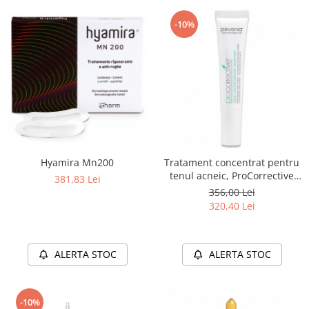
-10%
Hyamira Mn200
Tratament concentrat pentru
tenul acneic, ProCorrective
381,83 Lei
Clear-Control Blemish
356,00 Lei
Treatment - 15ml
320,40 Lei
ALERTA STOC
ALERTA STOC
-10%