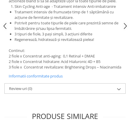
actioneze bland si sa se adapteze ușor la toate tipurile de piele.
Skin Cycling Anti-age - Tratament intensiv Anti-imbatranire
Tratament intensiv de frumusețe timp de 1 săptămână cu
acțiune de fermitate și revitalizare.
Potrivit pentru toate tipurile de piele care prezintă semne de
îmbătrânire și/sau lipsa fermitatii.
3 tipuri de fiole, 3 pași simpli, 3 acțiuni diferite
Regenerează, hidratează și revitalizează pielea!
Continut:
2 fiole x Concentrat anti-aging: 0,1 Retinal + DMAE
2 fiole x Concentrat hidratare: Acid Hialuronic 4D + B5
3 fiole x Concentrat revitalizare: Brightening Drops – Niacinamida
Informatii conformitate produs
Review-uri
(0)
PRODUSE SIMILARE