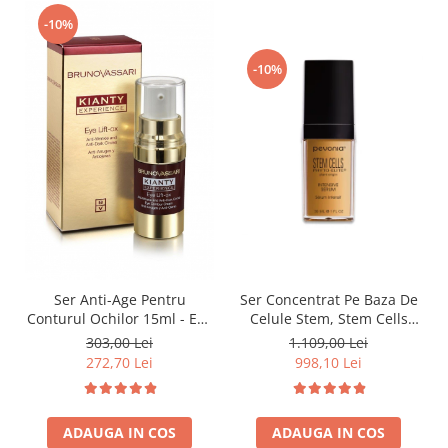
-10%
-10%
Ser Anti-Age Pentru
Ser Concentrat Pe Baza De
Conturul Ochilor 15ml - Eye
Celule Stem, Stem Cells
Lift Ox - Bruno Vassari
Intensive Serum - 30ml
303,00 Lei
1.109,00 Lei
272,70 Lei
998,10 Lei
ADAUGA IN COS
ADAUGA IN COS