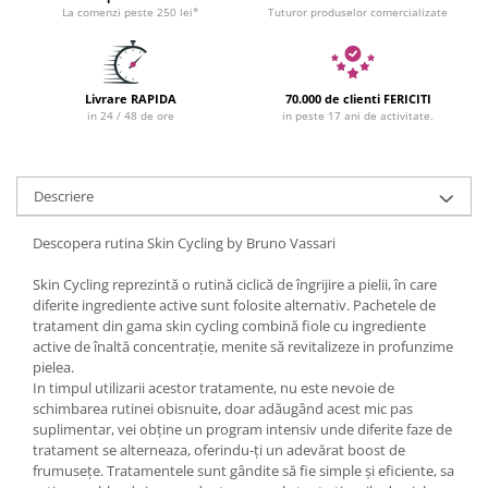
La comenzi peste 250 lei*
Tuturor produselor comercializate
Livrare RAPIDA
70.000 de clienti FERICITI
in 24 / 48 de ore
in peste 17 ani de activitate.
Descriere
Descopera rutina Skin Cycling by Bruno Vassari
Skin Cycling reprezintă o rutină ciclică de îngrijire a pielii, în care
diferite ingrediente active sunt folosite alternativ. Pachetele de
tratament din gama skin cycling combină fiole cu ingrediente
active de înaltă concentrație, menite să revitalizeze in profunzime
pielea.
In timpul utilizarii acestor tratamente, nu este nevoie de
schimbarea rutinei obisnuite, doar adăugând acest mic pas
suplimentar, vei obține un program intensiv unde diferite faze de
tratament se alterneaza, oferindu-ți un adevărat boost de
frumusețe. Tratamentele sunt gândite să fie simple și eficiente, sa