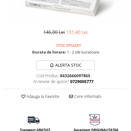
Fard de ochi
Pigmenti minerali
Primer gene
BUZE
146,00 Lei
131,40 Lei
Ruj
Creion de buze
STOC EPUIZAT
Gloss de buze
Durata de livrare:
1 - 2 zile lucratoare
SPRANCENE
ALERTA STOC
Creioane sprancene
Gel pentru sprancene
Cod Produs:
8432666097865
ACCESORII
Ai nevoie de ajutor?
0729005777
Palete Contouring
Adauga la Favorite
Cere informatii
Pensule Profesionale
Aur Cosmetic
PALETE PROFESIONALE
Transport GRATUIT
Garantam ORIGINALITATEA