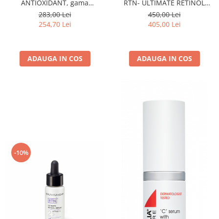
ANTIOXIDANT, gama
RTN- ULTIMATE RETINOL
BIOCEUTICALS - 30 ML
SERUM INTENSITY 1 30ML
283,00 Lei
450,00 Lei
254,70 Lei
405,00 Lei
ADAUGA IN COS
ADAUGA IN COS
-10%