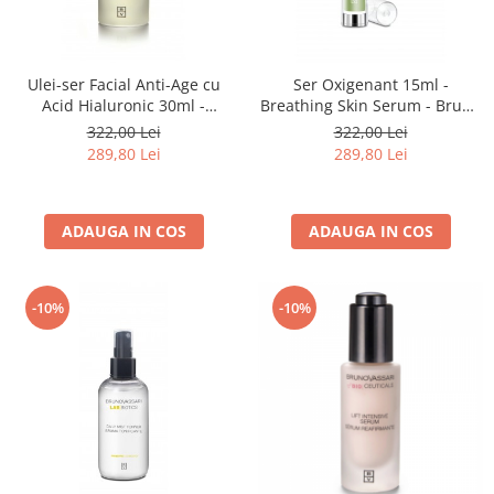
Ulei-ser Facial Anti-Age cu
Ser Oxigenant 15ml -
Acid Hialuronic 30ml -
Breathing Skin Serum - Bruno
Premium Hyaluronic Oil -
Vassari
322,00 Lei
322,00 Lei
Bruno Vassari
289,80 Lei
289,80 Lei
ADAUGA IN COS
ADAUGA IN COS
-10%
-10%