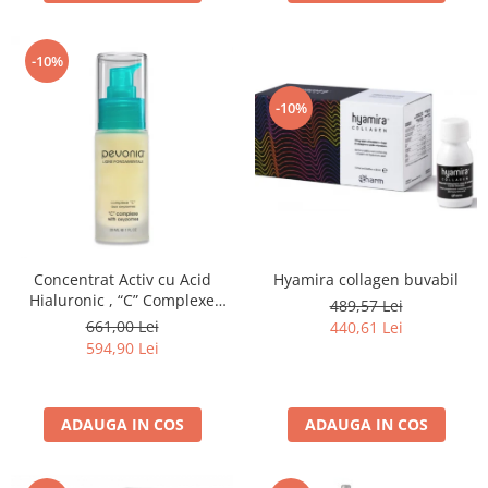
-10%
-10%
Concentrat Activ cu Acid
Hyamira collagen buvabil
Hialuronic , “C” Complexe
489,57 Lei
With Oxyzomes - 30ml
661,00 Lei
440,61 Lei
594,90 Lei
ADAUGA IN COS
ADAUGA IN COS