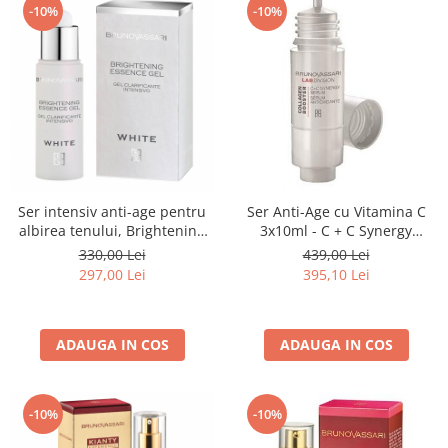
-10%
-10%
Ser intensiv anti-age pentru
Ser Anti-Age cu Vitamina C
albirea tenului, Brightening
3x10ml - C + C Synergy
essence gel - 30 ml
Serum-Bruno Vassari
330,00 Lei
439,00 Lei
297,00 Lei
395,10 Lei
ADAUGA IN COS
ADAUGA IN COS
-10%
-10%