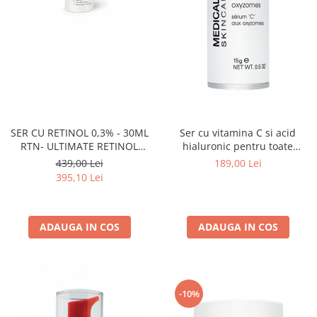
SER CU RETINOL 0,3% - 30ML
Ser cu vitamina C si acid
RTN- ULTIMATE RETINOL
hialuronic pentru toate
SERUM INTENSITY 2 30ML
tipurile de ten, 'C' Serum w/
439,00 Lei
189,00 Lei
Oxyzomes - 15ml
395,10 Lei
ADAUGA IN COS
ADAUGA IN COS
-10%