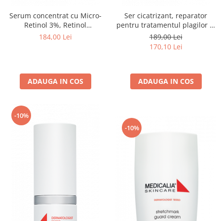
Serum concentrat cu Micro-
Ser cicatrizant, reparator
Retinol 3%, Retinol
pentru tratamentul plagilor si
Concentrate - 15ml
cicatricilor, Silico-Lipid Serum
184,00 Lei
189,00 Lei
- 15ml
170,10 Lei
ADAUGA IN COS
ADAUGA IN COS
-10%
-10%