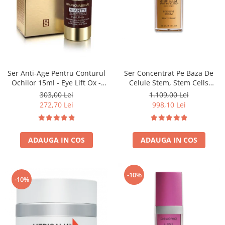
Fard de ochi
Pigmenti minerali
Primer gene
BUZE
Ruj
Creion de buze
Ser Anti-Age Pentru Conturul
Ser Concentrat Pe Baza De
Ochilor 15ml - Eye Lift Ox -
Celule Stem, Stem Cells
Gloss de buze
Bruno Vassari
Intensive Serum - 30ml
303,00 Lei
1.109,00 Lei
SPRANCENE
272,70 Lei
998,10 Lei
Creioane sprancene
Gel pentru sprancene
ACCESORII
ADAUGA IN COS
ADAUGA IN COS
Palete Contouring
Pensule Profesionale
-10%
-10%
Aur Cosmetic
PALETE PROFESIONALE