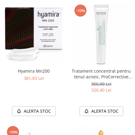
-10%
Hyamira Mn200
Tratament concentrat pentru
tenul acneic, ProCorrective
381,83 Lei
Clear-Control Blemish
356,00 Lei
Treatment - 15ml
320,40 Lei
ALERTA STOC
ALERTA STOC
-10%