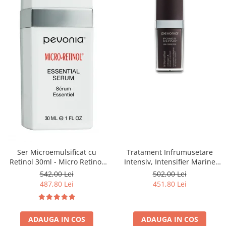
Ser Microemulsificat cu
Tratament Infrumusetare
Retinol 30ml - Micro Retinol
Intensiv, Intensifier Marine
Essential Serum - Pevonia
Collagen Concentrate - 30ml
542,00 Lei
502,00 Lei
487,80 Lei
451,80 Lei
ADAUGA IN COS
ADAUGA IN COS