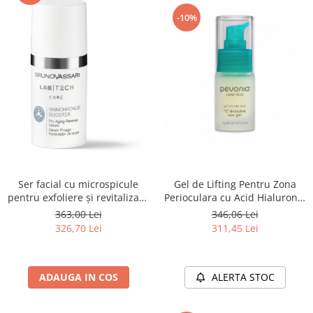
-10%
Ser facial cu microspicule
Gel de Lifting Pentru Zona
pentru exfoliere și revitalizare
Perioculara cu Acid Hialuronic
30ml SKINCHRONOS
30ml - ”C” Evolutive Eye Gel -
363,00 Lei
346,06 Lei
BOOSTER - LAB TECH CARE
Pevonia
326,70 Lei
311,45 Lei
ADAUGA IN COS
ALERTA STOC