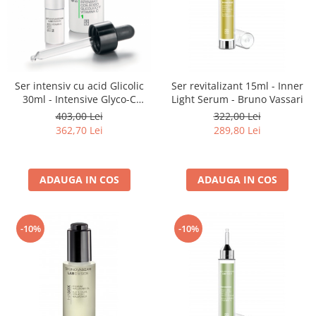
Ser intensiv cu acid Glicolic
Ser revitalizant 15ml - Inner
30ml - Intensive Glyco-C
Light Serum - Bruno Vassari
Serum - Bruno Vassari
403,00 Lei
322,00 Lei
362,70 Lei
289,80 Lei
ADAUGA IN COS
ADAUGA IN COS
-10%
-10%