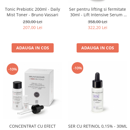
Tonic Prebiotic 200ml - Daily
Ser pentru lifting si fermitate
Mist Toner - Bruno Vassari
30ml - Lift Intensive Serum -
Bruno Vassari
230,00 Lei
358,00 Lei
207,00 Lei
322,20 Lei
ADAUGA IN COS
ADAUGA IN COS
-10%
-10%
CONCENTRAT CU EFECT
SER CU RETINOL 0,15% - 30ML