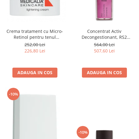
Crema tratament cu Micro-
Concentrat Activ
Retinol pentru tenul
Decongestionant, RS2
hiperpigmentat, Lightening
Concentrate - 30ml
252,00 Lei
564,00 Lei
Cream - 50 ml
226,80 Lei
507,60 Lei
ADAUGA IN COS
ADAUGA IN COS
-10%
-10%