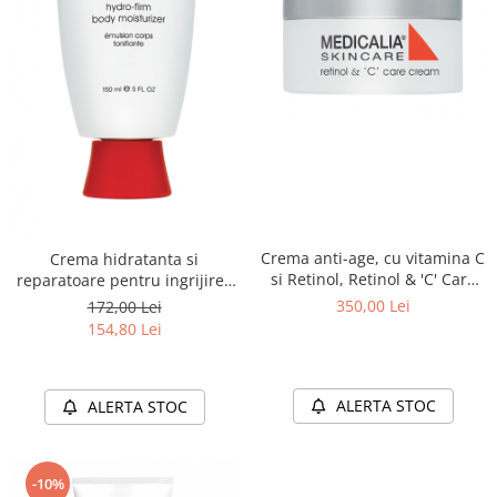
Crema anti-age, cu vitamina C
Crema hidratanta si
si Retinol, Retinol & 'C' Care
reparatoare pentru ingrijirea
Cream - 50 ml
corporala, Hydro-Firm Body
350,00 Lei
172,00 Lei
Moisturizer - 150ml
154,80 Lei
ALERTA STOC
ALERTA STOC
-10%