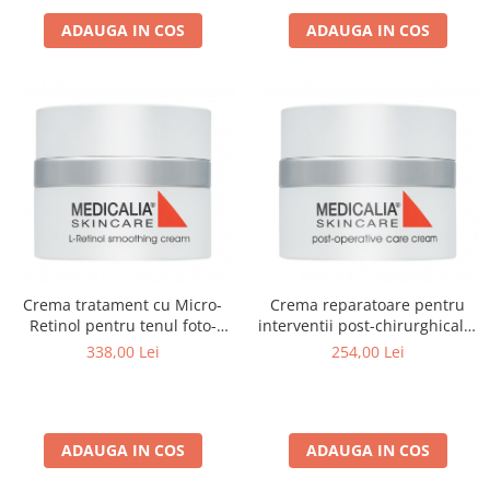
ADAUGA IN COS
ADAUGA IN COS
Crema tratament cu Micro-
Crema reparatoare pentru
Retinol pentru tenul foto-
interventii post-chirurghicale,
imbatranit, L-Retinol
Post-Operative Care Cream -
338,00 Lei
254,00 Lei
Smoothing Cream - 50 ml
50ml
ADAUGA IN COS
ADAUGA IN COS