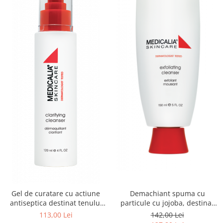
Demachiant spuma cu
Gel de curatare cu actiune
particule cu jojoba, destinat
antiseptica destinat tenului
tenuliui gras/acneic - 150ml
gras-acneic, Clarifying
142,00 Lei
113,00 Lei
Cleanser - 120ml