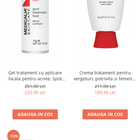
Crema tratament pentru
Gel tratament cu aplicare
vergeturi, potrivita si femeilor
locala pentru acnee, Spot
insarcinate, Stretchmark
Treatment Fluid - 15ml
211,00 Lei
251,00 Lei
Guard Cream - 150ml
189,90 Lei
225,90 Lei
ADAUGA IN COS
ADAUGA IN COS
-10%