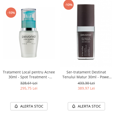
-10%
-10%
Tratament Local pentru Acnee
Ser-tratament Destinat
30ml - Spot Treatment -
Tenului Matur 30ml - Power
Pevonia
Repair® Intensifier - Micro-
328,61 Lei
433,30 Lei
Pores™ Bio-Active Serum -
295,75 Lei
389,97 Lei
Pevonia
ALERTA STOC
ALERTA STOC