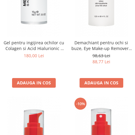
Gel pentru ingijirea ochilor cu
Demachiant pentru ochi si
Colagen si Acid Hialurionic -
buze, Eye Make-up Remover -
15ml
120ml
180,00 Lei
98,63 Lei
88,77 Lei
ADAUGA IN COS
ADAUGA IN COS
-10%