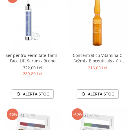
Ser pentru Fermitate 15ml -
Concentrat cu Vitamina C
Face Lift Serum - Bruno
6x2ml - Bioceuticals - C +
Vassari
Ferulic+ Dmae - Bruno Vassari
322,00 Lei
216,00 Lei
289,80 Lei
ALERTA STOC
ALERTA STOC
-10%
-10%