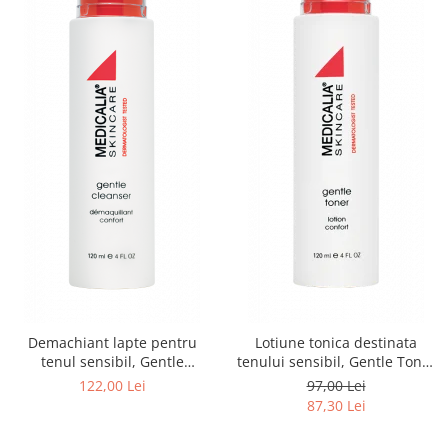
Demachiant lapte pentru
Lotiune tonica destinata
tenul sensibil, Gentle
tenului sensibil, Gentle Toner
Cleanser - 120ml
- 120ml
122,00 Lei
97,00 Lei
87,30 Lei