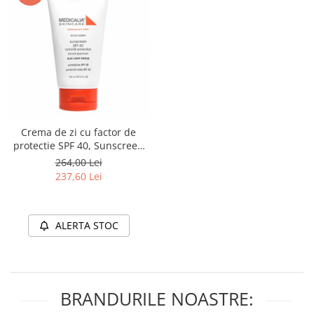
Crema de zi cu factor de
protectie SPF 40, Sunscreen
SPF 40 UVA/UVB + Blue Light
264,00 Lei
Shield - 150ml
237,60 Lei
ALERTA STOC
BRANDURILE NOASTRE: