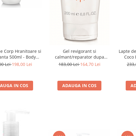
e Corp Hranitoare si
Gel revigorant si
Lapte de
anta 500ml - Body
calmant/reparator dupa
Coco 
on Nourishing &
soare, gama Sun Defense -
00 Lei
198,00 Lei
183,00 Lei
164,70 Lei
233,
izing-Bruno Vassari
200ml
AUGA IN COS
ADAUGA IN COS
AD