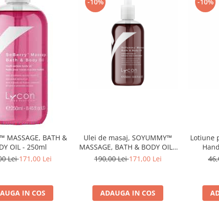
-10%
-10%
™ MASSAGE, BATH &
Ulei de masaj, SOYUMMY™
Lotiune 
Y OIL - 250ml
MASSAGE, BATH & BODY OIL -
Hand
250ml
Refr
00 Lei
171,00 Lei
190,00 Lei
171,00 Lei
46,
Cr
AUGA IN COS
ADAUGA IN COS
AD