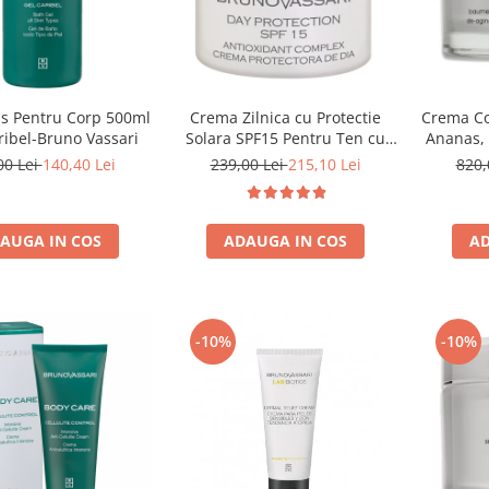
us Pentru Corp 500ml
Crema Zilnica cu Protectie
Crema Co
ribel-Bruno Vassari
Solara SPF15 Pentru Ten cu
Ananas,
Probleme Pigmentare 50 ml -
Papaya
00 Lei
140,40 Lei
239,00 Lei
215,10 Lei
820,
White Day Protection Spf 15 -
Bruno Vassari
AUGA IN COS
ADAUGA IN COS
AD
-10%
-10%