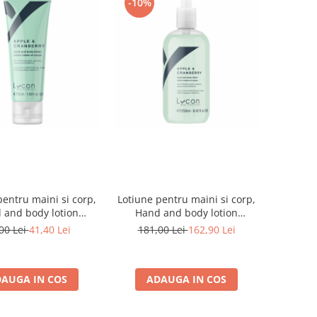
-10%
pentru maini si corp,
Lotiune pentru maini si corp,
 and body lotion
Hand and body lotion
eshing Apple and
Refreshing Apple and
00 Lei
41,40 Lei
181,00 Lei
162,90 Lei
anberry - 50ml
Cranberry - 250ml
AUGA IN COS
ADAUGA IN COS