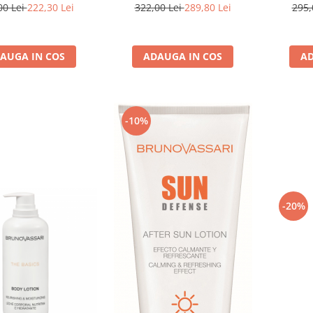
F30 - Bruno Vassari
Thermo Body Fit - Bruno
Care H
00 Lei
222,30 Lei
322,00 Lei
289,80 Lei
295,
Vassari
Mask
AUGA IN COS
ADAUGA IN COS
AD
-10%
-20%