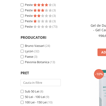
Fard de ochi
Peste
(3)
Pigmenti minerali
Peste
(3)
Primer gene
Peste
(3)
BUZE
Peste
(3)
Gel de D
Peste
(73)
Ruj
- Gel Ca
Creion de buze
156,
PRODUCATORI
Gloss de buze
Bruno Vassari
(24)
SPRANCENE
Lycon
(32)
AD
Creioane sprancene
Paese
(3)
Gel pentru sprancene
Pevonia Botanica
(13)
ACCESORII
PRET
Palete Contouring
-10%
Pensule Profesionale
Aur Cosmetic
Sub 50 Lei
(8)
PALETE PROFESIONALE
50 Lei - 100 Lei
(9)
100 Lei - 150 Lei
(10)