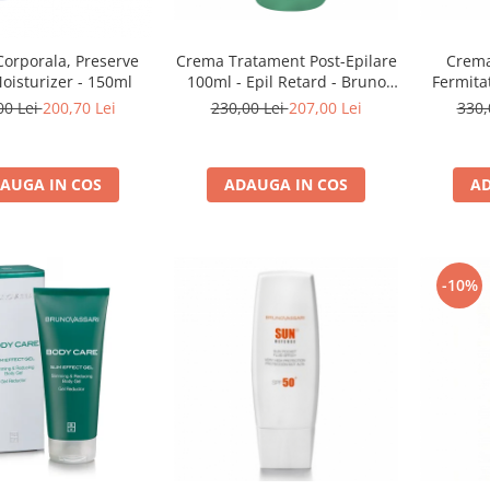
Crema Tratament Post-Epilare
Crema
orporala, Preserve
100ml - Epil Retard - Bruno
Fermita
oisturizer - 150ml
Vassari
Firming C
230,00 Lei
207,00 Lei
330,
00 Lei
200,70 Lei
ADAUGA IN COS
AD
AUGA IN COS
-10%