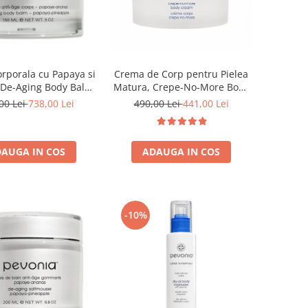
Crema de Corp pentru Pielea
rporala cu Papaya si
Matura, Crepe-No-More Body
 De-Aging Body Balm
Cream - 200ml
 Pineapple - 150ml
490,00 Lei
441,00 Lei
00 Lei
738,00 Lei
ADAUGA IN COS
AUGA IN COS
-10%