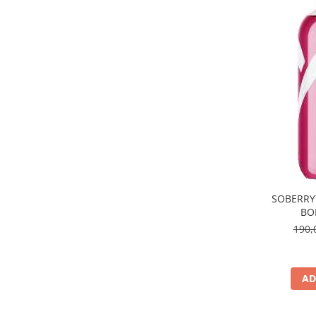
SOBERRY
BOD
190,
AD