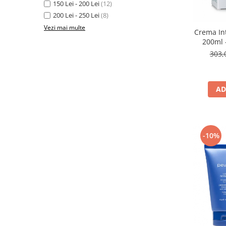
150 Lei - 200 Lei
(12)
200 Lei - 250 Lei
(8)
Vezi mai multe
Crema Int
200ml -
B
303,
AD
-10%