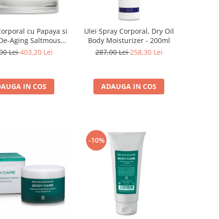
Corporal cu Papaya si
Ulei Spray Corporal, Dry Oil
De-Aging Saltmousse
Body Moisturizer - 200ml
-Pineapple - 200ml
00 Lei
403,20 Lei
287,00 Lei
258,30 Lei
AUGA IN COS
ADAUGA IN COS
-10%