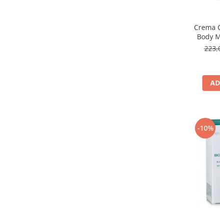
Crema C
Body M
223,
AD
-10%