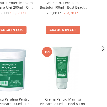
ntru Protectie Solara
Gel Pentru Fermitatea
ara Ulei 200ml - Oil
Bustului 100ml - Bust Beauty
n Spray SPF25-Bruno
Gel - Bruno Vassari
00 Lei
190,80 Lei
283,00 Lei
254,70 Lei
Vassari
AUGA IN COS
ADAUGA IN COS
-10%
cu Parafina Pentru
Crema Pentru Maini si
Picioare 500ml - Body
Picioare 200ml - Hand & Foot