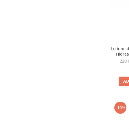
Lotiune d
Hidrat
Loti
220,
Moistur
AD
-10%