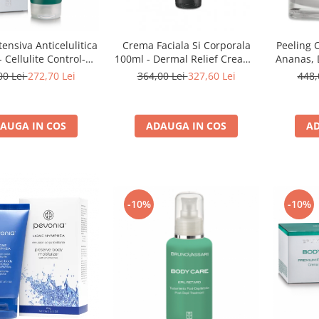
ensiva Anticelulitica
Crema Faciala Si Corporala
Peeling 
 Cellulite Control-
100ml - Dermal Relief Cream -
Ananas, 
runo Vassari
Bruno Vassari
Papaya
00 Lei
272,70 Lei
364,00 Lei
327,60 Lei
448,
AUGA IN COS
ADAUGA IN COS
AD
-10%
-10%