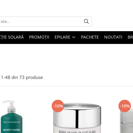
ȚIE SOLARĂ
PROMOȚII
EPILARE
PACHETE
NOUTATI
B
1-
48
din
73
produse
-10%
-10%