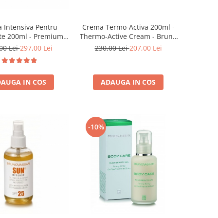
 Intensiva Pentru
Crema Termo-Activa 200ml -
te 200ml - Premium
Thermo-Active Cream - Bruno
ream - Bruno Vassari
Vassari
00 Lei
297,00 Lei
230,00 Lei
207,00 Lei
AUGA IN COS
ADAUGA IN COS
-10%