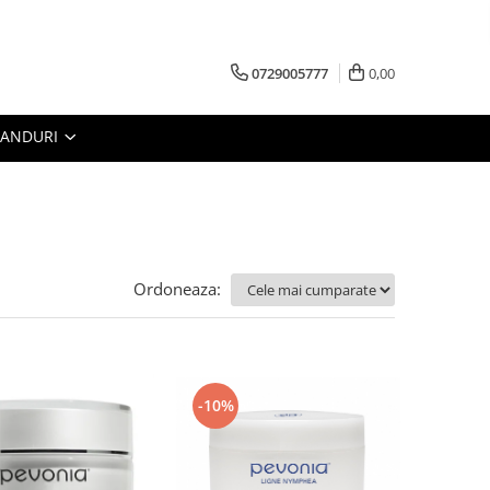
0729005777
0,00
RANDURI
Ordoneaza:
-10%