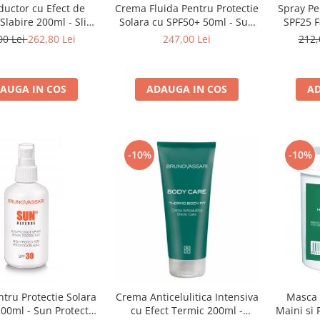
ductor cu Efect de
Crema Fluida Pentru Protectie
Spray Pe
 Slabire 200ml - Slim
Solara cu SPF50+ 50ml - Sun
SPF25 F
 Gel-Bruno Vassari
Pocket Fluid SPF50+ - Bruno
Free Su
00 Lei
262,80 Lei
247,00 Lei
212,
Vassari
AUGA IN COS
ADAUGA IN COS
AD
-10%
-10%
tru Protectie Solara
Crema Anticelulitica Intensiva
Masca 
00ml - Sun Protect
cu Efect Termic 200ml -
Maini si 