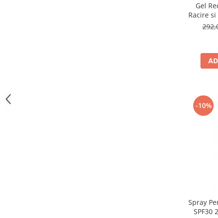
Gel Re
Racire si
Effect
292,
AD
-10%
Spray Pen
SPF30 2