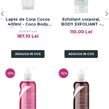
Lapte de Corp Cocos
Exfoliant corporal,
400ml - Coco Body
BODY EXFOLIANT -
Milk - Bruno Vassari
200ml
233,87 Lei
110,00 Lei
187,10 Lei
ADAUGA IN COS
ADAUGA IN COS
-10%
-10%