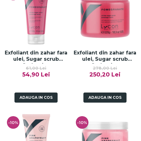
Exfoliant din zahar fara
Exfoliant din zahar fara
ulei, Sugar scrub
ulei, Sugar scrub
Seductive
Seductive
61,00 Lei
278,00 Lei
Pomegranate - 100g
Pomegranate - 520g
54,90 Lei
250,20 Lei
ADAUGA IN COS
ADAUGA IN COS
-10%
-10%