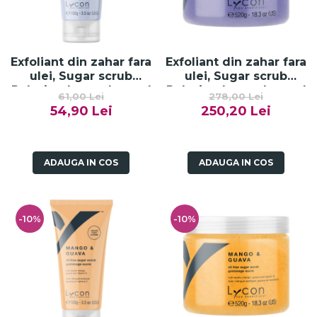
Exfoliant din zahar fara
Exfoliant din zahar fara
ulei, Sugar scrub
ulei, Sugar scrub
Relaxing Lavander and
Relaxing Lavander and
61,00 Lei
278,00 Lei
Chamomile - 100g
Chamomile - 520g
54,90 Lei
250,20 Lei
ADAUGA IN COS
ADAUGA IN COS
-10%
-10%