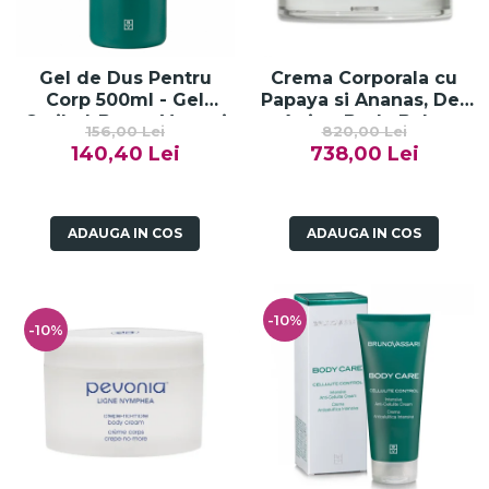
Fard de ochi
Pigmenti minerali
Primer gene
Gel de Dus Pentru
Crema Corporala cu
BUZE
Corp 500ml - Gel
Papaya si Ananas, De-
Caribel-Bruno Vassari
Aging Body Balm
Ruj
156,00 Lei
820,00 Lei
Papaya Pineapple -
140,40 Lei
738,00 Lei
Creion de buze
150ml
Gloss de buze
SPRANCENE
ADAUGA IN COS
ADAUGA IN COS
Creioane sprancene
Gel pentru sprancene
ACCESORII
-10%
-10%
Palete Contouring
Pensule Profesionale
Aur Cosmetic
PALETE PROFESIONALE