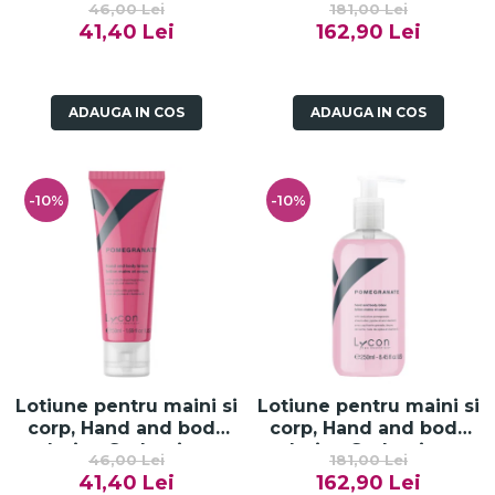
46,00 Lei
181,00 Lei
Coconut and Vanilla -
Coconut and Vanilla -
41,40 Lei
162,90 Lei
50ml
250ml
ADAUGA IN COS
ADAUGA IN COS
-10%
-10%
Lotiune pentru maini si
Lotiune pentru maini si
corp, Hand and body
corp, Hand and body
lotion Seductive
lotion Seductive
46,00 Lei
181,00 Lei
Pomegranate - 50ml
Pomegranate - 250ml
41,40 Lei
162,90 Lei