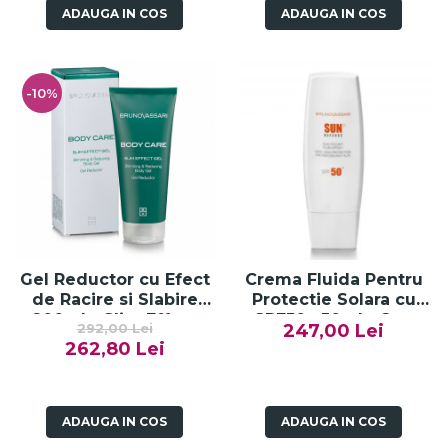
ADAUGA IN COS
ADAUGA IN COS
-10%
Gel Reductor cu Efect
Crema Fluida Pentru
de Racire si Slabire
Protectie Solara cu
200ml - Slim Effect
SPF50+ 50ml - Sun
292,00 Lei
247,00 Lei
Gel-Bruno Vassari
Pocket Fluid SPF50+ -
262,80 Lei
Bruno Vassari
ADAUGA IN COS
ADAUGA IN COS