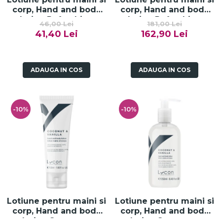
corp, Hand and body
corp, Hand and body
lotion Refreshing
lotion Refreshing
46,00 Lei
181,00 Lei
Apple and Cranberry -
Apple and Cranberry -
41,40 Lei
162,90 Lei
50ml
250ml
ADAUGA IN COS
ADAUGA IN COS
-10%
-10%
Lotiune pentru maini si
Lotiune pentru maini si
corp, Hand and body
corp, Hand and body
lotion Summery
lotion Summery