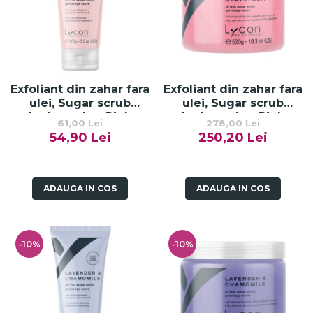
Exfoliant din zahar fara
Exfoliant din zahar fara
ulei, Sugar scrub
ulei, Sugar scrub
Invigorating Pink
Invigorating Pink
61,00 Lei
278,00 Lei
Grapefruit- 100g
Grapefruit - 520g
54,90 Lei
250,20 Lei
ADAUGA IN COS
ADAUGA IN COS
-10%
-10%