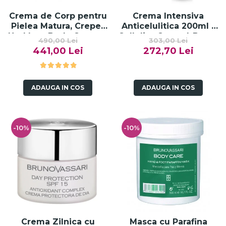
Crema de Corp pentru
Crema Intensiva
Pielea Matura, Crepe-
Anticelulitica 200ml -
No-More Body Cream -
Cellulite Control-Bruno
490,00 Lei
303,00 Lei
200ml
Vassari
441,00 Lei
272,70 Lei
ADAUGA IN COS
ADAUGA IN COS
-10%
-10%
Crema Zilnica cu
Masca cu Parafina