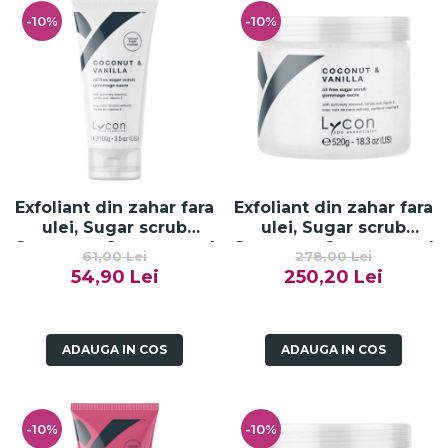
-10%
-10%
Exfoliant din zahar fara
Exfoliant din zahar fara
ulei, Sugar scrub
ulei, Sugar scrub
Summery Coconut and
Summery Coconut and
61,00 Lei
278,00 Lei
Vanilla - 100g
Vanilla - 520g
54,90 Lei
250,20 Lei
ADAUGA IN COS
ADAUGA IN COS
-10%
-10%