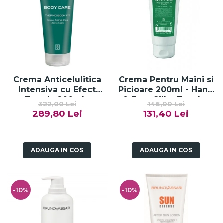
Crema Anticelulitica
Crema Pentru Maini si
Intensiva cu Efect
Picioare 200ml - Hand
Termic 200ml -
& Foot Silky Touch -
322,00 Lei
146,00 Lei
Thermo Body Fit -
Bruno Vassari
289,80 Lei
131,40 Lei
Bruno Vassari
ADAUGA IN COS
ADAUGA IN COS
-10%
-10%