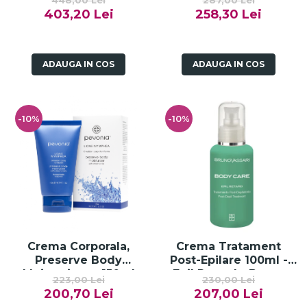
448,00 Lei
287,00 Lei
Papaya-Pineapple -
403,20 Lei
258,30 Lei
200ml
ADAUGA IN COS
ADAUGA IN COS
-10%
-10%
Crema Corporala,
Crema Tratament
Preserve Body
Post-Epilare 100ml -
Moisturizer - 150ml
Epil Retard - Bruno
223,00 Lei
230,00 Lei
Vassari
200,70 Lei
207,00 Lei