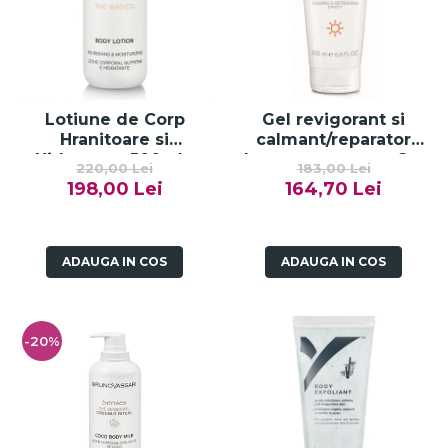
Lotiune de Corp
Gel revigorant si
Hranitoare si
calmant/reparator
Hidratanta 500ml -
dupa soare, gama Sun
220,00 Lei
183,00 Lei
Body Lotion
Defense - 200ml
198,00 Lei
164,70 Lei
Nourishing &
Moisturizing-Bruno
Vassari
ADAUGA IN COS
ADAUGA IN COS
-20%