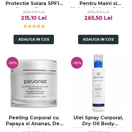
Protectie Solara SPF15
Pentru Maini si
Pentru Ten cu
Picioare 500ml - Body
239,00 Lei
295,00 Lei
Probleme Pigmentare
Care Hand & Foot
215,10 Lei
265,50 Lei
50 ml - White Day
Paraffin Mask - Bruno
Protection Spf 15 -
Vassari
Bruno Vassari
ADAUGA IN COS
ADAUGA IN COS
-10%
-10%
Peeling Corporal cu
Ulei Spray Corporal,
Papaya si Ananas, De-
Dry Oil Body
Aging Saltmousse
Moisturizer - 200ml