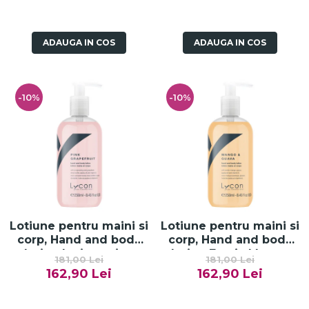
ADAUGA IN COS
ADAUGA IN COS
-10%
-10%
Lotiune pentru maini si
Lotiune pentru maini si
corp, Hand and body
corp, Hand and body
lotion Invigorating
lotion Exotic Mango
181,00 Lei
181,00 Lei
Pink Grapefruit - 250ml
and Guava - 250ml
162,90 Lei
162,90 Lei