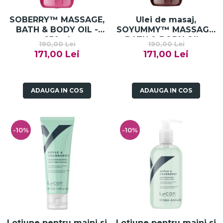
SOBERRY™ MASSAGE,
Ulei de masaj,
BATH & BODY OIL -
SOYUMMY™ MASSAGE,
250ml
BATH & BODY OIL -
190,00 Lei
190,00 Lei
250ml
171,00 Lei
171,00 Lei
ADAUGA IN COS
ADAUGA IN COS
-10%
-10%
Lotiune pentru maini si
Lotiune pentru maini si