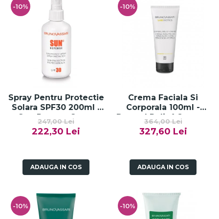
-10%
-10%
Spray Pentru Protectie
Crema Faciala Si
Solara SPF30 200ml -
Corporala 100ml -
Sun Protect Spray
Dermal Relief Cream -
247,00 Lei
364,00 Lei
SPF30 - Bruno Vassari
Bruno Vassari
222,30 Lei
327,60 Lei
ADAUGA IN COS
ADAUGA IN COS
-10%
-10%