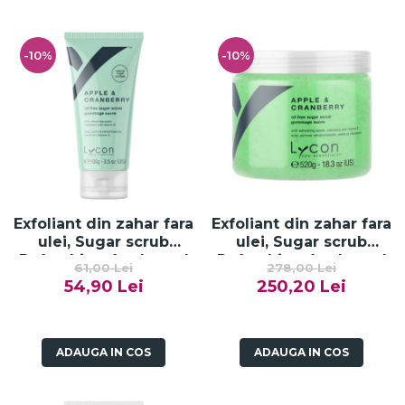
-10%
-10%
Exfoliant din zahar fara
Exfoliant din zahar fara
ulei, Sugar scrub
ulei, Sugar scrub
Refreshing Apple and
Refreshing Apple and
61,00 Lei
278,00 Lei
Cranberry - 100g
Cranberry - 520g
54,90 Lei
250,20 Lei
ADAUGA IN COS
ADAUGA IN COS