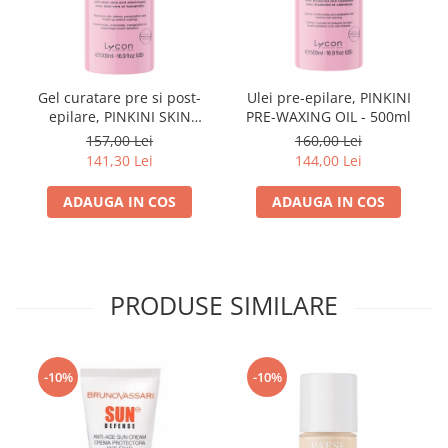
Gel curatare pre si post-
Ulei pre-epilare, PINKINI
epilare, PINKINI SKIN
PRE-WAXING OIL - 500ml
CLEANSER - 500ml
157,00 Lei
160,00 Lei
141,30 Lei
144,00 Lei
ADAUGA IN COS
ADAUGA IN COS
PRODUSE SIMILARE
-10%
-10%