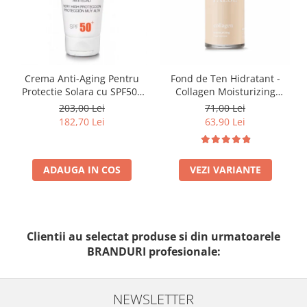
Crema Anti-Aging Pentru
Fond de Ten Hidratant -
Protectie Solara cu SPF50+
Collagen Moisturizing
50ml - Anti -Age Sun Cream
Foundation-300n Vanilla
203,00 Lei
71,00 Lei
SPF50+ - Bruno Vassari
182,70 Lei
63,90 Lei
ADAUGA IN COS
VEZI VARIANTE
Clientii au selectat produse si din urmatoarele
BRANDURI profesionale:
NEWSLETTER