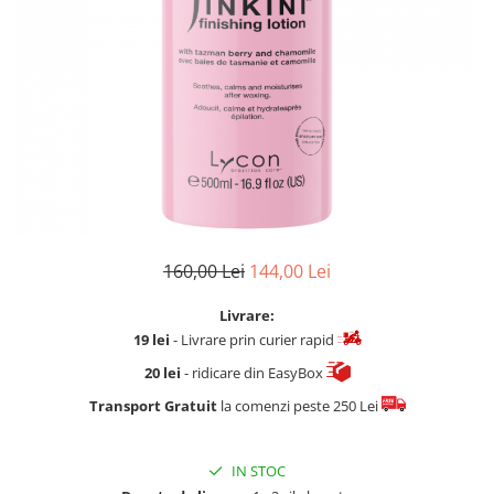
Fard de ochi
Pigmenti minerali
Primer gene
BUZE
Ruj
Creion de buze
Gloss de buze
SPRANCENE
Creioane sprancene
160,00 Lei
144,00 Lei
Gel pentru sprancene
ACCESORII
Livrare:
Palete Contouring
19 lei
- Livrare prin curier rapid
Pensule Profesionale
20 lei
- ridicare din EasyBox
Aur Cosmetic
Transport Gratuit
la comenzi peste 250 Lei
PALETE PROFESIONALE
IN STOC