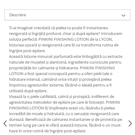
Descriere
Ți-ai imaginat vreodată că pielea ta poate fi instantaneu
revigorată și îngrijită profund, chiar și după epilare? Introducem
soluția perfectă: PINKINI FINISHING LOTION de la LYCON,
loțiunea ușoară și revigorantă care îți va transforma rutina de
îngrijire post-epilare.
Această loțiune minunat parfumată este îmbogățită cu extracte
naturale de mușețel și alantoină, ingrediente cunoscute pentru
proprietățile lor calmante și hidratante. PINKINI FINISHING
LOTION a fost special concepută pentru a oferi pielii tale o
hidratare intensă, calmând orice iritații și protejând pielea
împotriva agresiunilor externe, făcând-o ideală pentru a fi
utilizată după epilare.
Visează la o piele catifelată, calmă și protejată, indiferent de
agresivitatea metodelor de epilare pe care le folosești. PINKINI
FINISHING LOTION îți împlinește acest vis, lăsându-ți pielea
incredibil de moale și hidratată, cu o senzație revigorantă care
durează. Beneficiază de calmarea instantanee și de protecția pe
termen lung pe care le oferă această loțiune, făcând-o un must-
have în orice rutină de îngrijire post-epilare.