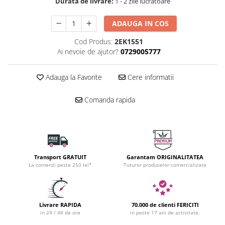
Durata de livrare:
1 - 2 zile lucratoare
ADAUGA IN COS
Cod Produs:
2EK1551
Ai nevoie de ajutor?
0729005777
Adauga la Favorite
Cere informatii
Comanda rapida
Transport GRATUIT
Garantam ORIGINALITATEA
La comenzi peste 250 lei*
Tuturor produselor comercializate
Livrare RAPIDA
70.000 de clienti FERICITI
in 24 / 48 de ore
in peste 17 ani de activitate.