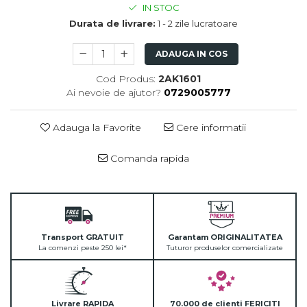
IN STOC
Durata de livrare:
1 - 2 zile lucratoare
ADAUGA IN COS
Cod Produs:
2AK1601
Ai nevoie de ajutor?
0729005777
Adauga la Favorite
Cere informatii
Comanda rapida
Transport GRATUIT
Garantam ORIGINALITATEA
La comenzi peste 250 lei*
Tuturor produselor comercializate
Livrare RAPIDA
70.000 de clienti FERICITI