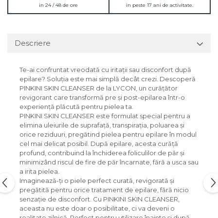
in 24 / 48 de ore
in peste 17 ani de activitate.
Descriere
Te-ai confruntat vreodată cu iritații sau disconfort după
epilare? Soluția este mai simplă decât crezi. Descoperă
PINKINI SKIN CLEANSER de la LYCON, un curățător
revigorant care transformă pre și post-epilarea într-o
experiență plăcută pentru pielea ta.
PINKINI SKIN CLEANSER este formulat special pentru a
elimina uleiurile de suprafață, transpirația, poluarea și
orice reziduuri, pregătind pielea pentru epilare în modul
cel mai delicat posibil. După epilare, acesta curăță
profund, contribuind la închiderea foliculilor de păr și
minimizând riscul de fire de păr încarnate, fără a usca sau
a irita pielea.
Imaginează-ți o piele perfect curată, revigorată și
pregătită pentru orice tratament de epilare, fără nicio
senzație de disconfort. Cu PINKINI SKIN CLEANSER,
aceasta nu este doar o posibilitate, ci va deveni o
realitate zilnică. Perfect pentru utilizare înainte și după