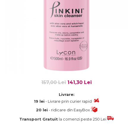
Fard de ochi
Pigmenti minerali
Primer gene
BUZE
Ruj
Creion de buze
Gloss de buze
SPRANCENE
Creioane sprancene
Gel pentru sprancene
157,00 Lei
141,30 Lei
ACCESORII
Palete Contouring
Livrare:
Pensule Profesionale
19 lei
- Livrare prin curier rapid
Aur Cosmetic
20 lei
- ridicare din EasyBox
PALETE PROFESIONALE
Transport Gratuit
la comenzi peste 250 Lei