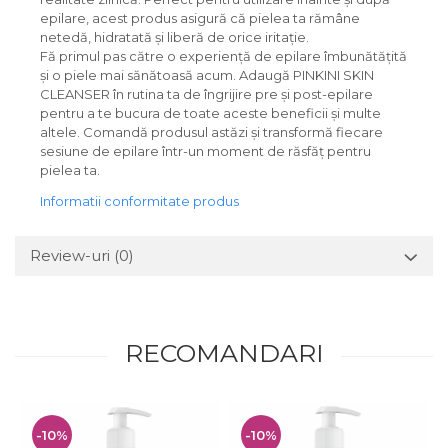
epilare, acest produs asigură că pielea ta rămâne
netedă, hidratată și liberă de orice iritație.
Fă primul pas către o experiență de epilare îmbunătățită
și o piele mai sănătoasă acum. Adaugă PINKINI SKIN
CLEANSER în rutina ta de îngrijire pre și post-epilare
pentru a te bucura de toate aceste beneficii și multe
altele. Comandă produsul astăzi și transformă fiecare
sesiune de epilare într-un moment de răsfăț pentru
pielea ta.
Informatii conformitate produs
Review-uri
(0)
RECOMANDARI
-10%
-10%