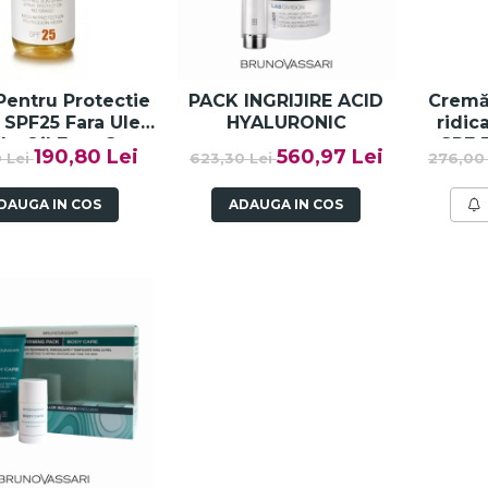
Pentru Protectie
PACK INGRIJIRE ACID
Cremă
 SPF25 Fara Ulei
HYALURONIC
ridic
 - Oil Free Sun
SPF 
190,80 Lei
560,97 Lei
 Lei
623,30 Lei
276,00
y SPF25-Bruno
Def
Vassari
DAUGA IN COS
ADAUGA IN COS