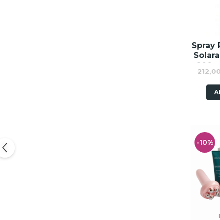
Fard de ochi
Pigmenti minerali
Primer gene
BUZE
Spray 
Solara
Ruj
200ml
Creion de buze
212,00
Spra
Gloss de buze
A
SPRANCENE
Creioane sprancene
Gel pentru sprancene
ACCESORII
-10%
Palete Contouring
Pensule Profesionale
Aur Cosmetic
PALETE PROFESIONALE