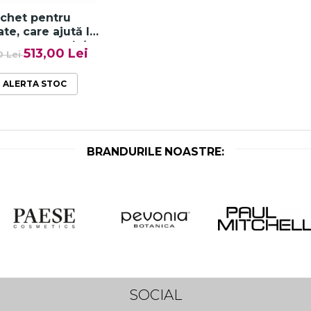
chet pentru
te, care ajută la
erea tonusului
513,00 Lei
0 Lei
urilor, FIRMING
PACK
ALERTA STOC
BRANDURILE NOASTRE:
SOCIAL