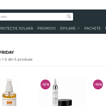
ROTECȚIE SOLARĂ
PROMOȚII
EPILARE
PACHETE
FRIDAY
:
1-
5
din
5
produse
-10%
-10%