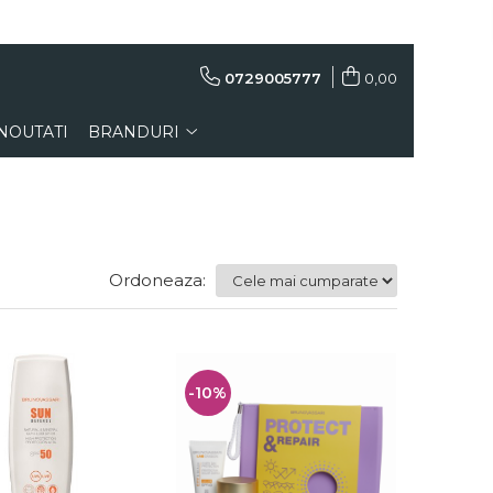
0729005777
0,00
NOUTATI
BRANDURI
Ordoneaza:
-10%