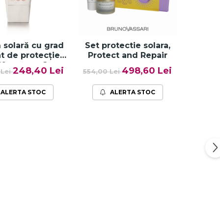
 solară cu grad
Set protectie solara,
at de protecție
Protect and Repair
50+, gama Sun
248,40 Lei
498,60 Lei
 Lei
554,00 Lei
ense - 50ml
ALERTA STOC
ALERTA STOC