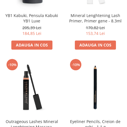
YB1 Kabuki, Pensula Kabuki
Mineral Lenghtening Lash
YB1 Luxe
Primer, Primer gene - 8.3ml
205,39 Lei
170,82 Lei
184,85 Lei
153,74 Lei
ADAUGA IN COS
ADAUGA IN COS
-10%
-10%
Outrageous Lashes Mineral
Eyeliner Pencils, Creion de
Lenghtening Mascara,
ochi - 1.1 g