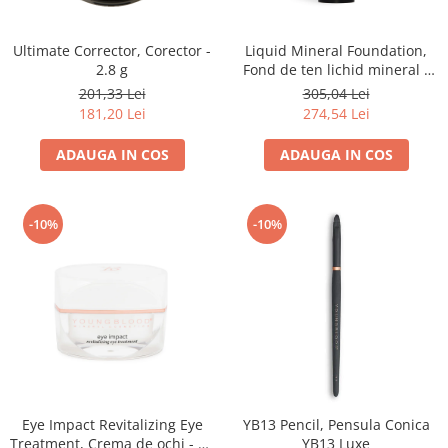
Ultimate Corrector, Corector -
Liquid Mineral Foundation,
2.8 g
Fond de ten lichid mineral -
30ml
201,33 Lei
305,04 Lei
181,20 Lei
274,54 Lei
ADAUGA IN COS
ADAUGA IN COS
-10%
-10%
Eye Impact Revitalizing Eye
YB13 Pencil, Pensula Conica
Treatment, Crema de ochi - 13
YB13 Luxe