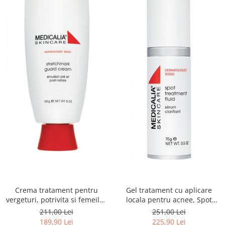
Crema tratament pentru
Gel tratament cu aplicare
vergeturi, potrivita si femeilor
locala pentru acnee, Spot
insarcinate, Stretchmark
Treatment Fluid - 15ml
211,00 Lei
251,00 Lei
Guard Cream - 150ml
189,90 Lei
225,90 Lei