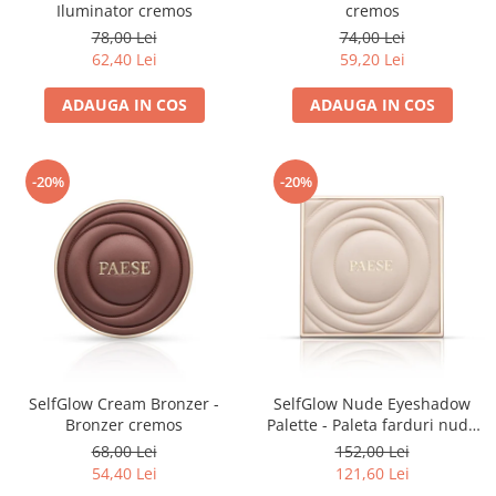
Iluminator cremos
cremos
78,00 Lei
74,00 Lei
62,40 Lei
59,20 Lei
ADAUGA IN COS
ADAUGA IN COS
-20%
-20%
SelfGlow Cream Bronzer -
SelfGlow Nude Eyeshadow
Bronzer cremos
Palette - Paleta farduri nude
versatila
68,00 Lei
152,00 Lei
54,40 Lei
121,60 Lei