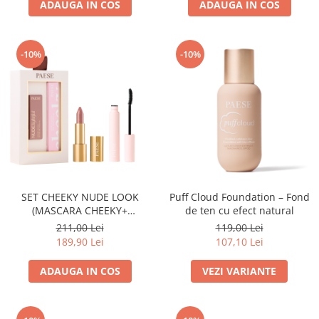
ADAUGA IN COS
ADAUGA IN COS
-10%
-10%
SET CHEEKY NUDE LOOK
Puff Cloud Foundation – Fond
(MASCARA CHEEKY+
de ten cu efect natural
NUDELIGHTFUL LIPSTICK NR
211,00 Lei
119,00 Lei
400)
189,90 Lei
107,10 Lei
ADAUGA IN COS
VEZI VARIANTE