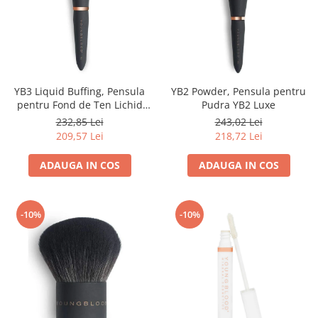
YB3 Liquid Buffing, Pensula
YB2 Powder, Pensula pentru
pentru Fond de Ten Lichid
Pudra YB2 Luxe
YB3 Luxe
232,85 Lei
243,02 Lei
209,57 Lei
218,72 Lei
ADAUGA IN COS
ADAUGA IN COS
-10%
-10%