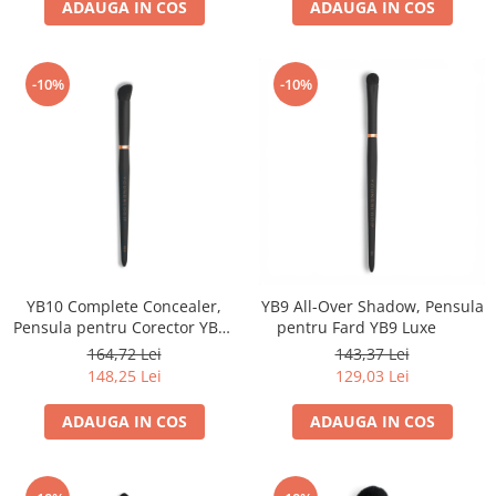
ADAUGA IN COS
ADAUGA IN COS
-10%
-10%
YB10 Complete Concealer,
YB9 All-Over Shadow, Pensula
Pensula pentru Corector YB10
pentru Fard YB9 Luxe
Luxe
164,72 Lei
143,37 Lei
148,25 Lei
129,03 Lei
ADAUGA IN COS
ADAUGA IN COS