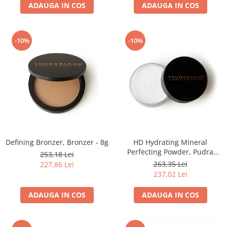
ADAUGA IN COS
ADAUGA IN COS
-10%
-10%
Defining Bronzer, Bronzer - 8g
HD Hydrating Mineral
Perfecting Powder, Pudra
253,18 Lei
libera translucida - 10g
263,35 Lei
227,86 Lei
237,02 Lei
ADAUGA IN COS
ADAUGA IN COS