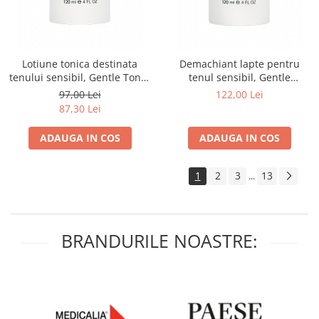
Lotiune tonica destinata
Demachiant lapte pentru
tenului sensibil, Gentle Toner
tenul sensibil, Gentle
- 120ml
Cleanser - 120ml
97,00 Lei
122,00 Lei
87,30 Lei
ADAUGA IN COS
ADAUGA IN COS
1
2
3
13
...
BRANDURILE NOASTRE: