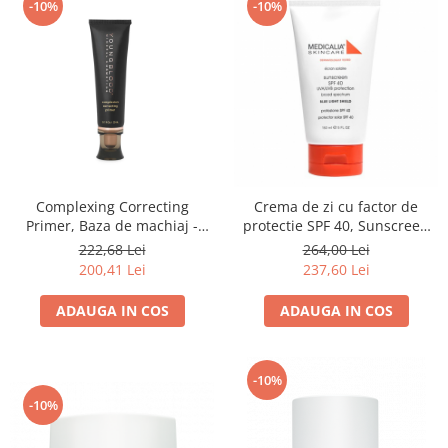
-10%
-10%
Complexing Correcting
Crema de zi cu factor de
Primer, Baza de machiaj -
protectie SPF 40, Sunscreen
20ml
SPF 40 UVA/UVB + Blue Light
222,68 Lei
264,00 Lei
Shield - 150ml
200,41 Lei
237,60 Lei
ADAUGA IN COS
ADAUGA IN COS
-10%
-10%