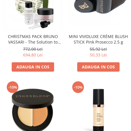
CHRISTMAS PACK BRUNO
MINI VIVIDLUXE CRÈME BLUSH
VASSARI - The Solution to
STICK Pink Prosecco 2.5 g
Sagging - BIO CEUTICALS
772,00 Lei
55,92 Lei
694,80 Lei
50,33 Lei
ADAUGA IN COS
ADAUGA IN COS
-10%
-10%