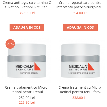
Crema anti-age, cu vitamina C
Crema reparatoare pentru
si Retinol, Retinol & 'C' Care
interventii post-chirurghicale,
Cream - 50 ml
Post-Operative Care Cream -
350,00 Lei
254,00 Lei
50ml
ADAUGA IN COS
ADAUGA IN COS
-10%
Crema tratament cu Micro-
Crema tratament cu Micro-
Retinol pentru tenul
Retinol pentru tenul foto-
hiperpigmentat, Lightening
imbatranit, L-Retinol
252,00 Lei
338,00 Lei
Cream - 50 ml
Smoothing Cream - 50 ml
226,80 Lei