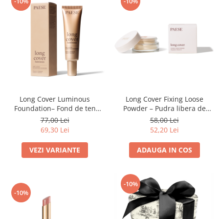
-10%
-10%
Long Cover Luminous
Long Cover Fixing Loose
Foundation– Fond de ten
Powder – Pudra libera de
luminos
fixare
77,00 Lei
58,00 Lei
69,30 Lei
52,20 Lei
VEZI VARIANTE
ADAUGA IN COS
-10%
-10%