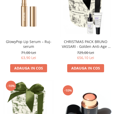
GlowyPop Lip Serum – Ruj-
CHRISTMAS PACK BRUNO
serum
VASSARI - Golden Anti-Age -
RTN
71,00 Lei
729,00 Lei
63,90 Lei
656,10 Lei
ADAUGA IN COS
ADAUGA IN COS
-10%
-10%