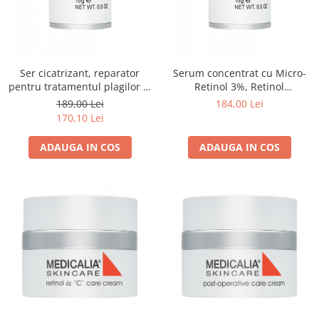
Ser cicatrizant, reparator
Serum concentrat cu Micro-
pentru tratamentul plagilor si
Retinol 3%, Retinol
cicatricilor, Silico-Lipid Serum
Concentrate - 15ml
189,00 Lei
184,00 Lei
- 15ml
170,10 Lei
ADAUGA IN COS
ADAUGA IN COS