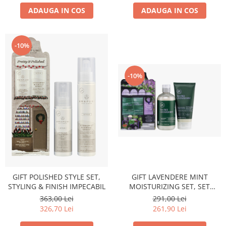
ADAUGA IN COS
ADAUGA IN COS
-10%
-10%
GIFT POLISHED STYLE SET,
GIFT LAVENDERE MINT
STYLING & FINISH IMPECABIL
MOISTURIZING SET, SET
HIDRATARE CU LAVANDA
363,00 Lei
291,00 Lei
PENTRU PARUL USCAT
326,70 Lei
261,90 Lei