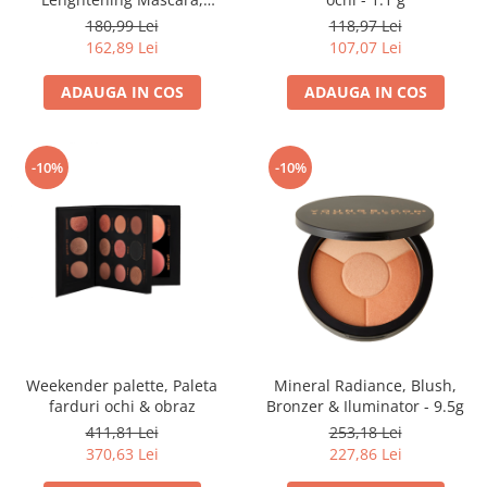
Mascara - 8.3ml
180,99 Lei
118,97 Lei
162,89 Lei
107,07 Lei
ADAUGA IN COS
ADAUGA IN COS
-10%
-10%
Weekender palette, Paleta
Mineral Radiance, Blush,
farduri ochi & obraz
Bronzer & Iluminator - 9.5g
411,81 Lei
253,18 Lei
370,63 Lei
227,86 Lei