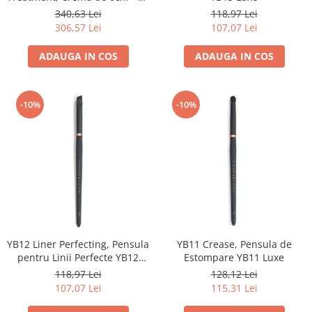
ml
340,63 Lei
118,97 Lei
306,57 Lei
107,07 Lei
ADAUGA IN COS
ADAUGA IN COS
-10%
-10%
YB12 Liner Perfecting, Pensula
YB11 Crease, Pensula de
pentru Linii Perfecte YB12
Estompare YB11 Luxe
Luxe
118,97 Lei
128,12 Lei
107,07 Lei
115,31 Lei