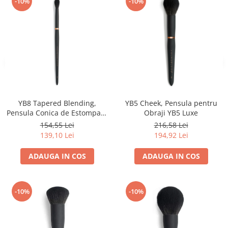
-10%
-10%
YB8 Tapered Blending,
YB5 Cheek, Pensula pentru
Pensula Conica de Estompare
Obraji YB5 Luxe
YB8 Luxe
154,55 Lei
216,58 Lei
139,10 Lei
194,92 Lei
ADAUGA IN COS
ADAUGA IN COS
-10%
-10%