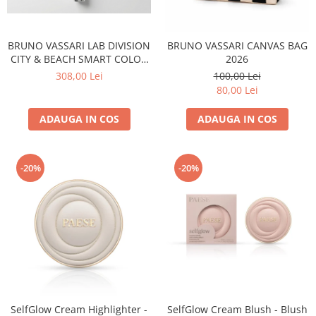
Fard de ochi
Pigmenti minerali
Primer gene
BRUNO VASSARI LAB DIVISION
BRUNO VASSARI CANVAS BAG
CITY & BEACH SMART COLOR
2026
BUZE
DEFENSE SPF 50 – PROTECȚIE
308,00 Lei
100,00 Lei
Ruj
SOLARĂ FACIALĂ COLORATĂ
80,00 Lei
ADAPTIVĂ
Creion de buze
ADAUGA IN COS
ADAUGA IN COS
Gloss de buze
SPRANCENE
Creioane sprancene
-20%
-20%
Gel pentru sprancene
ACCESORII
Palete Contouring
Pensule Profesionale
Aur Cosmetic
PALETE PROFESIONALE
SelfGlow Cream Highlighter -
SelfGlow Cream Blush - Blush