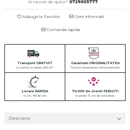
Ai nevoie de ajutor?
0729005777
Adauga la Favorite
Cere informatii
Comanda rapida
Transport GRATUIT
Garantam ORIGINALITATEA
La comenzi peste 250 lei*
Tuturor produselor comercializate
Livrare RAPIDA
70.000 de clienti FERICITI
in 24 / 48 de ore
in peste 17 ani de activitate.
Descriere