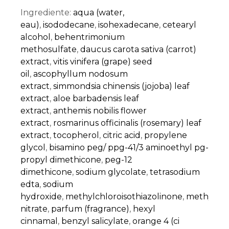
Ingrediente:
aqua (water,
eau)
,
isododecane
,
isohexadecane
,
cetearyl
alcohol
,
behentrimonium
methosulfate
,
daucus carota sativa (carrot)
extract
,
vitis vinifera (grape) seed
oil
,
ascophyllum nodosum
extract
,
simmondsia chinensis (jojoba) leaf
extract
,
aloe barbadensis leaf
extract
,
anthemis nobilis flower
extract
,
rosmarinus officinalis (rosemary) leaf
extract
,
tocopherol
,
citric acid
,
propylene
glycol
,
bisamino peg/ ppg-41/3 aminoethyl pg-
propyl dimethicone
,
peg-12
dimethicone
,
sodium glycolate
,
tetrasodium
edta
,
sodium
hydroxide
,
methylchloroisothiazolinone
,
methyliso
nitrate
,
parfum (fragrance)
,
hexyl
cinnamal
,
benzyl salicylate
,
orange 4 (ci