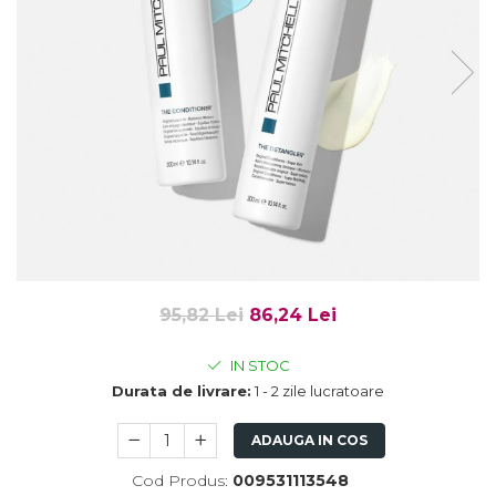
Fard de ochi
Pigmenti minerali
Primer gene
BUZE
Ruj
Creion de buze
Gloss de buze
SPRANCENE
Creioane sprancene
Gel pentru sprancene
ACCESORII
95,82 Lei
86,24 Lei
Palete Contouring
IN STOC
Pensule Profesionale
Durata de livrare:
1 - 2 zile lucratoare
Aur Cosmetic
PALETE PROFESIONALE
ADAUGA IN COS
Cod Produs:
009531113548