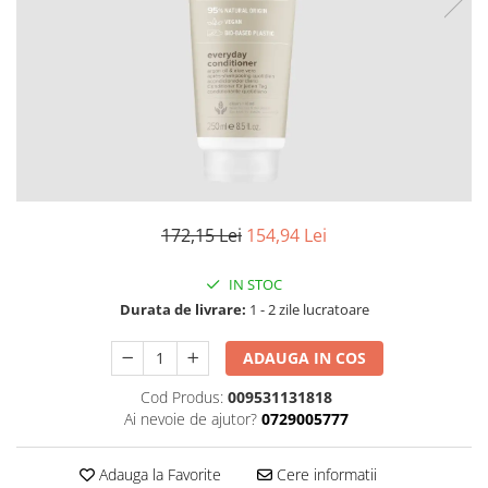
Fard de ochi
Pigmenti minerali
Primer gene
BUZE
Ruj
Creion de buze
Gloss de buze
SPRANCENE
172,15 Lei
154,94 Lei
Creioane sprancene
Gel pentru sprancene
IN STOC
ACCESORII
Durata de livrare:
1 - 2 zile lucratoare
Palete Contouring
ADAUGA IN COS
Pensule Profesionale
Aur Cosmetic
Cod Produs:
009531131818
Ai nevoie de ajutor?
0729005777
PALETE PROFESIONALE
Adauga la Favorite
Cere informatii