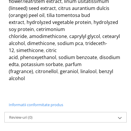
flower/leaf/stem extract
,
linum usitatissimum
(linseed) seed extract
,
citrus aurantium dulcis
(orange) peel oil
,
tilia tomentosa bud
extract
,
hydrolyzed vegetable protein
,
hydrolyzed
soy protein
,
cetrimonium
chloride
,
amodimethicone
,
caprylyl glycol
,
cetearyl
alcohol
,
dimethicone
,
sodium pca
,
trideceth-
12
,
simethicone
,
citric
acid
,
phenoxyethanol
,
sodium benzoate
,
disodium
edta
,
potassium sorbate
,
parfum
(fragrance)
,
citronellol
,
geraniol
,
linalool
,
benzyl
alcohol
Informatii conformitate produs
Review-uri
(0)