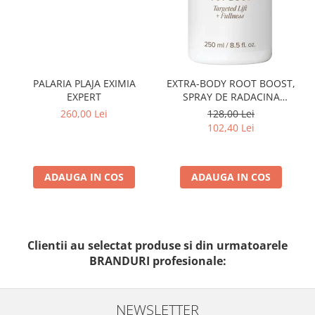
PALARIA PLAJA EXIMIA
EXTRA-BODY ROOT BOOST,
EXPERT
SPRAY DE RADACINA
PENTRU VOLUM 250 ML
260,00 Lei
128,00 Lei
102,40 Lei
ADAUGA IN COS
ADAUGA IN COS
Clientii au selectat produse si din urmatoarele
BRANDURI profesionale:
NEWSLETTER