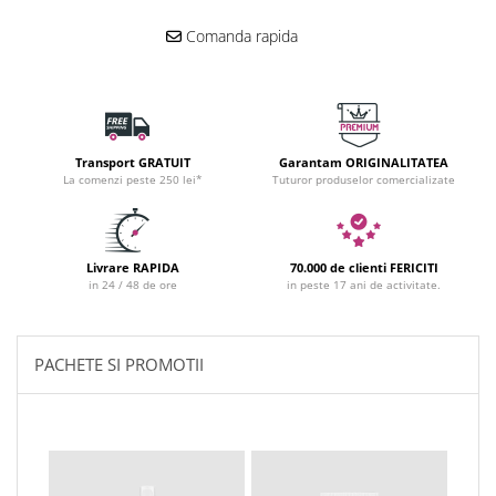
Comanda rapida
Transport GRATUIT
Garantam ORIGINALITATEA
La comenzi peste 250 lei*
Tuturor produselor comercializate
Livrare RAPIDA
70.000 de clienti FERICITI
in 24 / 48 de ore
in peste 17 ani de activitate.
PACHETE SI PROMOTII