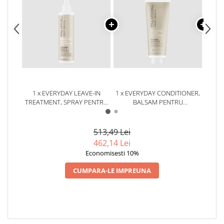
1 x EVERYDAY LEAVE-IN
1 x EVERYDAY CONDITIONER,
1 x
TREATMENT, SPRAY PENTRU
BALSAM PENTRU
HIDRATARE 150ML
ELASTICITATEA FIRULUI DE
CURA
PAR 250ML
513,49 Lei
462,14 Lei
Economisesti 10%
CUMPARA-LE IMPREUNA