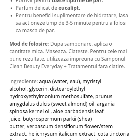
Potrivit pentru
toate tipurile de par.
Parfum delicat de
eucalipt.
Pentru beneficii suplimentare de hidratare, lasa
sa actioneze timp de 3-5 minute pentru a folosi
ca masca de par.
Mod de folosire:
Dupa samponare, aplica o
cantitate mica. Maseaza. Clateste. Pentru cele mai
bune rezultate, utilizeaza impreuna cu Samponul
Clean Beauty Everyday + Tratamentul fara clatire.
Ingrediente:
aqua (water, eau)
,
myristyl
alcohol
,
glycerin
,
distearoylethyl
hydroxyethylmonium methosulfate
,
prunus
amygdalus dulcis (sweet almond) oil
,
argania
spinosa kernel oil
,
aloe barbadensis leaf
juice
,
butyrospermum parkii (shea)
butter
,
verbascum densiflorum flower/stem
extract
,
helichrysum italicum extract
,
cota tinctoria