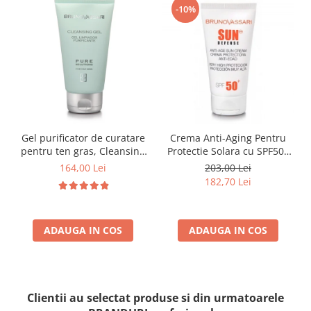
-10%
Gel purificator de curatare
Crema Anti-Aging Pentru
pentru ten gras, Cleansing
Protectie Solara cu SPF50+
gel pure solution - 150ml
50ml - Anti -Age Sun Cream
164,00 Lei
203,00 Lei
SPF50+ - Bruno Vassari
182,70 Lei
ADAUGA IN COS
ADAUGA IN COS
Clientii au selectat produse si din urmatoarele