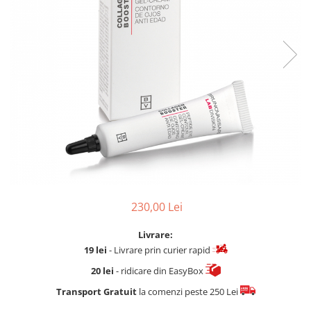
Fard de ochi
Pigmenti minerali
Primer gene
BUZE
Ruj
Creion de buze
Gloss de buze
SPRANCENE
Creioane sprancene
Gel pentru sprancene
ACCESORII
230,00 Lei
Palete Contouring
Pensule Profesionale
Livrare:
Aur Cosmetic
19 lei
- Livrare prin curier rapid
PALETE PROFESIONALE
20 lei
- ridicare din EasyBox
Transport Gratuit
la comenzi peste 250 Lei