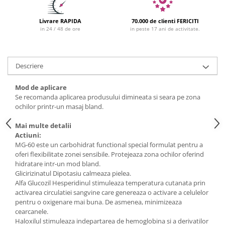
Livrare RAPIDA
70.000 de clienti FERICITI
in 24 / 48 de ore
in peste 17 ani de activitate.
Descriere
Mod de aplicare
Se recomanda aplicarea produsului dimineata si seara pe zona
ochilor printr-un masaj bland.
Mai multe detalii
Actiuni:
MG-60 este un carbohidrat functional special formulat pentru a
oferi flexibilitate zonei sensibile. Protejeaza zona ochilor oferind
hidratare intr-un mod bland.
Glicirizinatul Dipotasiu calmeaza pielea.
Alfa Glucozil Hesperidinul stimuleaza temperatura cutanata prin
activarea circulatiei sangvine care genereaza o activare a celulelor
pentru o oxigenare mai buna. De asmenea, minimizeaza
cearcanele.
Haloxilul stimuleaza indepartarea de hemoglobina si a derivatilor