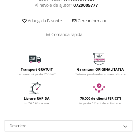
Ai nevoie de ajutor?
0729005777
Adauga la Favorite
Cere informatii
Comanda rapida
Transport GRATUIT
Garantam ORIGINALITATEA
La comenzi peste 250 lei*
Tuturor produselor comercializate
Livrare RAPIDA
70.000 de clienti FERICITI
in 24 / 48 de ore
in peste 17 ani de activitate.
Descriere