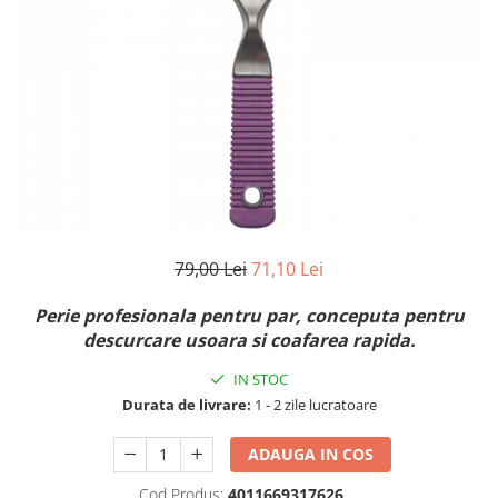
Fard de ochi
Pigmenti minerali
Primer gene
BUZE
Ruj
Creion de buze
Gloss de buze
SPRANCENE
Creioane sprancene
79,00 Lei
71,10 Lei
Gel pentru sprancene
ACCESORII
Perie profesionala pentru par, conceputa pentru
descurcare usoara si coafarea rapida.
Palete Contouring
Pensule Profesionale
IN STOC
Aur Cosmetic
Durata de livrare:
1 - 2 zile lucratoare
PALETE PROFESIONALE
ADAUGA IN COS
Cod Produs:
4011669317626