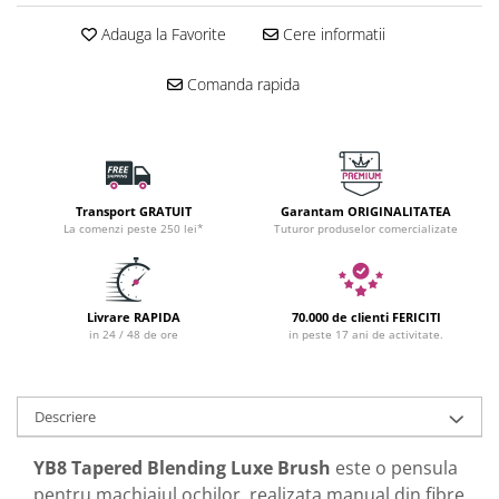
Adauga la Favorite
Cere informatii
Comanda rapida
Transport GRATUIT
Garantam ORIGINALITATEA
La comenzi peste 250 lei*
Tuturor produselor comercializate
Livrare RAPIDA
70.000 de clienti FERICITI
in 24 / 48 de ore
in peste 17 ani de activitate.
Descriere
YB8 Tapered Blending Luxe Brush
este o pensula
pentru machiajul ochilor, realizata manual din fibre