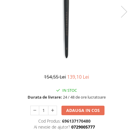
Fard de ochi
Pigmenti minerali
Primer gene
BUZE
Ruj
Creion de buze
Gloss de buze
SPRANCENE
Creioane sprancene
Gel pentru sprancene
154,55 Lei
139,10 Lei
ACCESORII
IN STOC
Palete Contouring
Durata de livrare:
24 / 48 de ore lucratoare
Pensule Profesionale
Aur Cosmetic
ADAUGA IN COS
PALETE PROFESIONALE
Cod Produs:
696137170480
Ai nevoie de ajutor?
0729005777