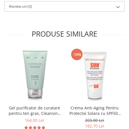
Review-uri
(0)
PRODUSE SIMILARE
-10%
Gel purificator de curatare
Crema Anti-Aging Pentru
pentru ten gras, Cleansing
Protectie Solara cu SPF50+
gel pure solution - 150ml
50ml - Anti -Age Sun Cream
164,00 Lei
203,00 Lei
SPF50+ - Bruno Vassari
182,70 Lei