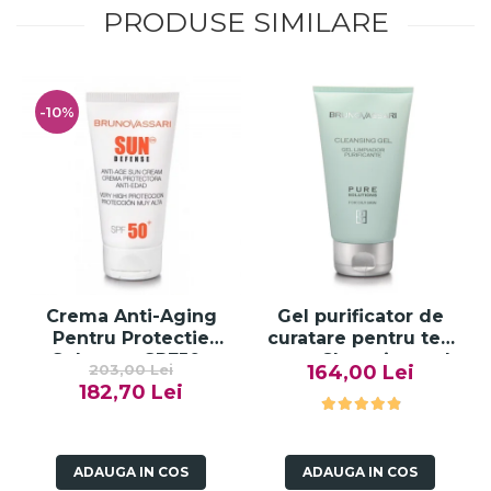
PRODUSE SIMILARE
-10%
Crema Anti-Aging
Gel purificator de
Pentru Protectie
curatare pentru ten
Solara cu SPF50+
gras, Cleansing gel
203,00 Lei
164,00 Lei
50ml - Anti -Age Sun
pure solution - 150ml
182,70 Lei
Cream SPF50+ -
Bruno Vassari
ADAUGA IN COS
ADAUGA IN COS