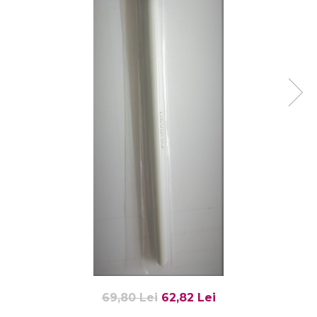
Fard de ochi
Pigmenti minerali
Primer gene
BUZE
Ruj
Creion de buze
Gloss de buze
SPRANCENE
Creioane sprancene
Gel pentru sprancene
ACCESORII
Palete Contouring
Pensule Profesionale
Aur Cosmetic
PALETE PROFESIONALE
69,80 Lei
62,82 Lei