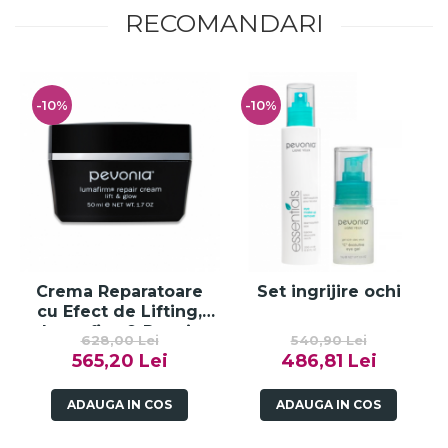
RECOMANDARI
-10%
-10%
Crema Reparatoare
Set ingrijire ochi
cu Efect de Lifting,
Lumafirm® Repair
628,00 Lei
540,90 Lei
Cream Lift & Glow -
565,20 Lei
486,81 Lei
50ml
ADAUGA IN COS
ADAUGA IN COS