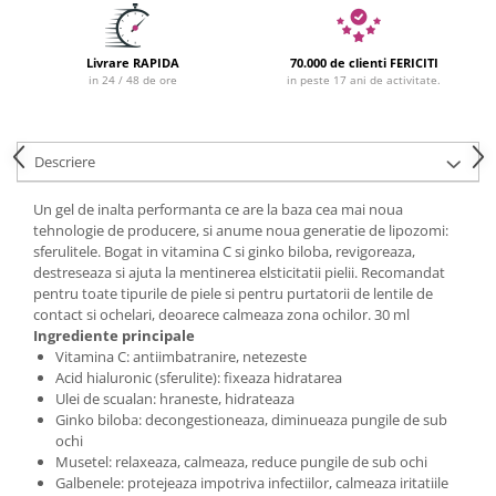
Livrare RAPIDA
70.000 de clienti FERICITI
in 24 / 48 de ore
in peste 17 ani de activitate.
Descriere
Un gel de inalta performanta ce are la baza cea mai noua
tehnologie de producere, si anume noua generatie de lipozomi:
sferulitele. Bogat in vitamina C si ginko biloba, revigoreaza,
destreseaza si ajuta la mentinerea elsticitatii pielii. Recomandat
pentru toate tipurile de piele si pentru purtatorii de lentile de
contact si ochelari, deoarece calmeaza zona ochilor. 30 ml
Ingrediente principale
Vitamina C: antiimbatranire, netezeste
Acid hialuronic (sferulite): fixeaza hidratarea
Ulei de scualan: hraneste, hidrateaza
Ginko biloba: decongestioneaza, diminueaza pungile de sub
ochi
Musetel: relaxeaza, calmeaza, reduce pungile de sub ochi
Galbenele: protejeaza impotriva infectiilor, calmeaza iritatiile