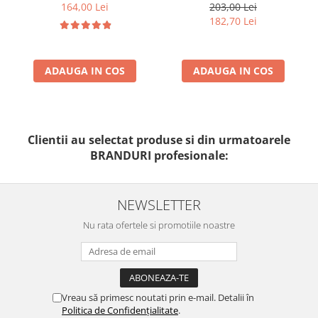
gel pure solution - 150ml
50ml - Anti -Age Sun Cream
164,00 Lei
203,00 Lei
SPF50+ - Bruno Vassari
182,70 Lei
ADAUGA IN COS
ADAUGA IN COS
Clientii au selectat produse si din urmatoarele
BRANDURI profesionale:
NEWSLETTER
Nu rata ofertele si promotiile noastre
Vreau să primesc noutati prin e-mail. Detalii în
Politica de Confidențialitate
.