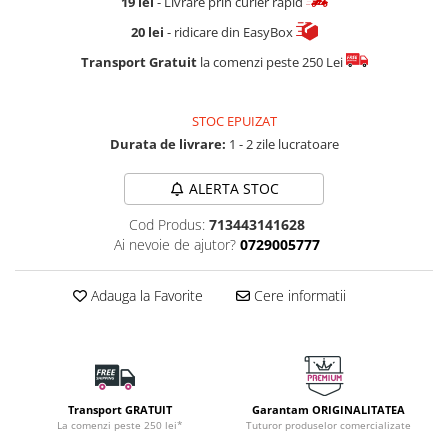
19 lei
- Livrare prin curier rapid
20 lei
- ridicare din EasyBox
Transport Gratuit
la comenzi peste 250 Lei
STOC EPUIZAT
Durata de livrare:
1 - 2 zile lucratoare
ALERTA STOC
Cod Produs:
713443141628
Ai nevoie de ajutor?
0729005777
Adauga la Favorite
Cere informatii
Transport GRATUIT
Garantam ORIGINALITATEA
La comenzi peste 250 lei*
Tuturor produselor comercializate