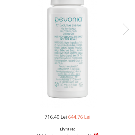
Fard de ochi
Pigmenti minerali
Primer gene
BUZE
Ruj
Creion de buze
Gloss de buze
SPRANCENE
Creioane sprancene
Gel pentru sprancene
ACCESORII
Palete Contouring
Pensule Profesionale
Aur Cosmetic
716,40 Lei
644,76 Lei
PALETE PROFESIONALE
Livrare: