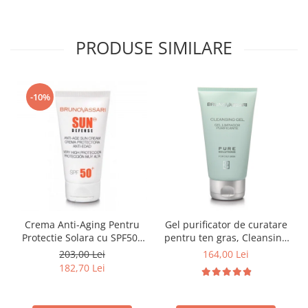
PRODUSE SIMILARE
-10%
Crema Anti-Aging Pentru
Gel purificator de curatare
Protectie Solara cu SPF50+
pentru ten gras, Cleansing
50ml - Anti -Age Sun Cream
gel pure solution - 150ml
203,00 Lei
164,00 Lei
SPF50+ - Bruno Vassari
182,70 Lei