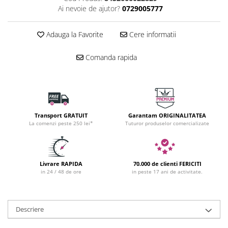
Ai nevoie de ajutor?
0729005777
Adauga la Favorite
Cere informatii
Comanda rapida
Transport GRATUIT
Garantam ORIGINALITATEA
La comenzi peste 250 lei*
Tuturor produselor comercializate
Livrare RAPIDA
70.000 de clienti FERICITI
in 24 / 48 de ore
in peste 17 ani de activitate.
Descriere