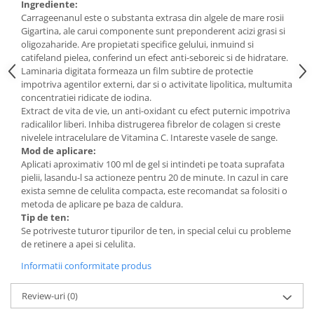
Ingrediente:
Carrageenanul este o substanta extrasa din algele de mare rosii
Gigartina, ale carui componente sunt preponderent acizi grasi si
oligozaharide. Are propietati specifice gelului, inmuind si
catifeland pielea, conferind un efect anti-seboreic si de hidratare.
Laminaria digitata formeaza un film subtire de protectie
impotriva agentilor externi, dar si o activitate lipolitica, multumita
concentratiei ridicate de iodina.
Extract de vita de vie, un anti-oxidant cu efect puternic impotriva
radicalilor liberi. Inhiba distrugerea fibrelor de colagen si creste
nivelele intracelulare de Vitamina C. Intareste vasele de sange.
Mod de aplicare:
Aplicati aproximativ 100 ml de gel si intindeti pe toata suprafata
pielii, lasandu-l sa actioneze pentru 20 de minute. In cazul in care
exista semne de celulita compacta, este recomandat sa folositi o
metoda de aplicare pe baza de caldura.
Tip de ten:
Se potriveste tuturor tipurilor de ten, in special celui cu probleme
de retinere a apei si celulita.
Informatii conformitate produs
Review-uri
(0)