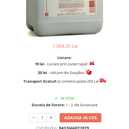
Fard de ochi
Pigmenti minerali
Primer gene
BUZE
Ruj
Creion de buze
1.064,35 Lei
Gloss de buze
SPRANCENE
Livrare:
19 lei
- Livrare prin curier rapid
Creioane sprancene
Gel pentru sprancene
20 lei
- ridicare din EasyBox
ACCESORII
Transport Gratuit
la comenzi peste 250 Lei
Palete Contouring
Pensule Profesionale
IN STOC
Aur Cosmetic
Durata de livrare:
1 - 2 zile lucratoare
PALETE PROFESIONALE
ADAUGA IN COS
Cod Produs:
8432666022829