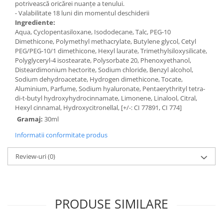
potrivească oricărei nuanțe a tenului.
- Valabilitate 18 luni din momentul deschiderii
Ingrediente:
Aqua, Cyclopentasiloxane, Isododecane, Talc, PEG-10
Dimethicone, Polymethyl methacrylate, Butylene glycol, Cetyl
PEG/PEG-10/1 dimethicone, Hexyl laurate, Trimethylsiloxysilicate,
Polyglyceryl-4 isostearate, Polysorbate 20, Phenoxyethanol,
Disteardimonium hectorite, Sodium chloride, Benzyl alcohol,
Sodium dehydroacetate, Hydrogen dimethicone, Tocate,
Aluminium, Parfume, Sodium hyaluronate, Pentaerythrityl tetra-
di-t-butyl hydroxyhydrocinnamate, Limonene, Linalool, Citral,
Hexyl cinnamal, Hydroxycitronellal, [+/-: CI 77891, CI 774]
Gramaj:
30ml
Informatii conformitate produs
Review-uri
(0)
PRODUSE SIMILARE