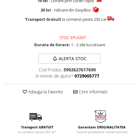
19 lei
- Livrare prin curier rapid
20 lei
- ridicare din EasyBox
Transport Gratuit
la comenzi peste 250 Lei
STOC EPUIZAT
Durata de livrare:
1 - 2 zile lucratoare
ALERTA STOC
Cod Produs:
5902627617690
Ai nevoie de ajutor?
0729005777
Adauga la Favorite
Cere informatii
Transport GRATUIT
Garantam ORIGINALITATEA
La comenzi peste 250 lei*
Tuturor produselor comercializate