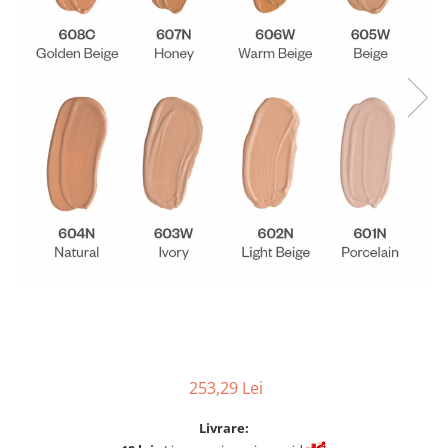
Fard de ochi
Pigmenti minerali
Primer gene
BUZE
Ruj
Creion de buze
Gloss de buze
SPRANCENE
Creioane sprancene
Gel pentru sprancene
ACCESORII
Palete Contouring
Pensule Profesionale
Aur Cosmetic
253,29 Lei
PALETE PROFESIONALE
Livrare: