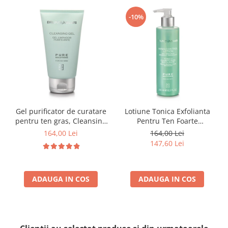
-10%
Gel purificator de curatare
Lotiune Tonica Exfolianta
pentru ten gras, Cleansing
Pentru Ten Foarte
gel pure solution - 150ml
Gras/Uleios 250ml - Akno-
164,00 Lei
164,00 Lei
Control Lotion Pure Solution
147,60 Lei
- Bruno Vassari
ADAUGA IN COS
ADAUGA IN COS