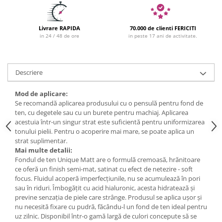
Livrare RAPIDA
70.000 de clienti FERICITI
in 24 / 48 de ore
in peste 17 ani de activitate.
Descriere
Mod de aplicare:
Se recomandă aplicarea produsului cu o pensulă pentru fond de
ten, cu degetele sau cu un burete pentru machiaj. Aplicarea
acestuia într-un singur strat este suficientă pentru uniformizarea
tonului pielii. Pentru o acoperire mai mare, se poate aplica un
strat suplimentar.
Mai multe detalii:
Fondul de ten Unique Matt are o formulă cremoasă, hrănitoare
ce oferă un finish semi-mat, satinat cu efect de netezire - soft
focus. Fluidul acoperă imperfecțiunile, nu se acumulează în pori
sau în riduri. Îmbogățit cu acid hialuronic, acesta hidratează și
previne senzația de piele care strânge. Produsul se aplica ușor și
nu necesită fixare cu pudră, făcându-l un fond de ten ideal pentru
uz zilnic. Disponibil într-o gamă largă de culori concepute să se