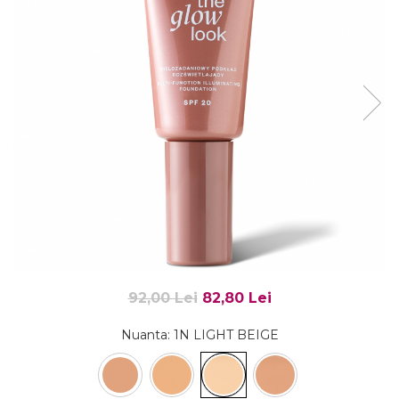
Fard de ochi
Pigmenti minerali
Primer gene
BUZE
Ruj
Creion de buze
Gloss de buze
SPRANCENE
Creioane sprancene
Gel pentru sprancene
ACCESORII
Palete Contouring
92,00 Lei
82,80 Lei
Pensule Profesionale
Aur Cosmetic
Nuanta
: 1N LIGHT BEIGE
PALETE PROFESIONALE