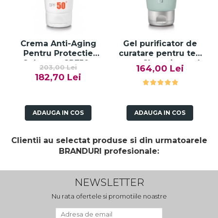
Crema Anti-Aging
Gel purificator de
Pentru Protectie
curatare pentru ten
Solara cu SPF50+
gras, Cleansing gel
203,00 Lei
164,00 Lei
50ml - Anti -Age Sun
pure solution - 150ml
182,70 Lei
Cream SPF50+ -
Bruno Vassari
ADAUGA IN COS
ADAUGA IN COS
Clientii au selectat produse si din urmatoarele
BRANDURI profesionale:
NEWSLETTER
Nu rata ofertele si promotiile noastre