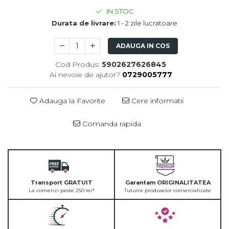
IN STOC
Durata de livrare:
1 - 2 zile lucratoare
ADAUGA IN COS
Cod Produs:
5902627626845
Ai nevoie de ajutor?
0729005777
Adauga la Favorite
Cere informatii
Comanda rapida
Transport GRATUIT
Garantam ORIGINALITATEA
La comenzi peste 250 lei*
Tuturor produselor comercializate