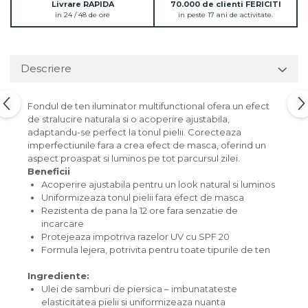
Livrare RAPIDA
70.000 de clienti FERICITI
in 24 / 48 de ore
in peste 17 ani de activitate.
Descriere
Fondul de ten iluminator multifunctional ofera un efect
de stralucire naturala si o acoperire ajustabila,
adaptandu-se perfect la tonul pielii. Corecteaza
imperfectiunile fara a crea efect de masca, oferind un
aspect proaspat si luminos pe tot parcursul zilei.
Beneficii
Acoperire ajustabila pentru un look natural si luminos
Uniformizeaza tonul pielii fara efect de masca
Rezistenta de pana la 12 ore fara senzatie de
incarcare
Protejeaza impotriva razelor UV cu SPF 20
Formula lejera, potrivita pentru toate tipurile de ten
Ingrediente:
Ulei de samburi de piersica – imbunatateste
elasticitatea pielii si uniformizeaza nuanta