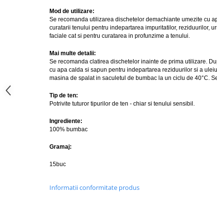
Mod de utilizare:
Se recomanda utilizarea dischetelor demachiante umezite cu ap
curatarii tenului pentru indepartarea impuritatilor, reziduurilor, u
faciale cat si pentru curatarea in profunzime a tenului. 
Mai multe detalii:
Se recomanda clatirea dischetelor inainte de prima utilizare. Dupa
cu apa calda si sapun pentru indepartarea reziduurilor si a uleiul
masina de spalat in saculetul de bumbac la un ciclu de 40°C. Se
Tip de ten:
Potrivite tuturor tipurilor de ten - chiar si tenului sensibil.
Ingrediente:
100% bumbac
Gramaj:
15buc
Informatii conformitate produs