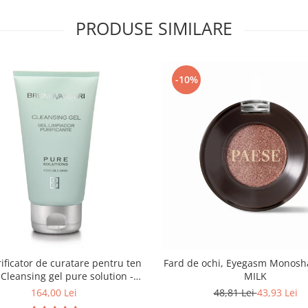
PRODUSE SIMILARE
-10%
ificator de curatare pentru ten
Fard de ochi, Eyegasm Monosh
 Cleansing gel pure solution -
MILK
150ml
164,00 Lei
48,81 Lei
43,93 Lei