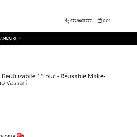
0729005777
0,00
RANDURI
Reutilizabile 15 buc - Reusable Make-
o Vassari
te 250 Lei