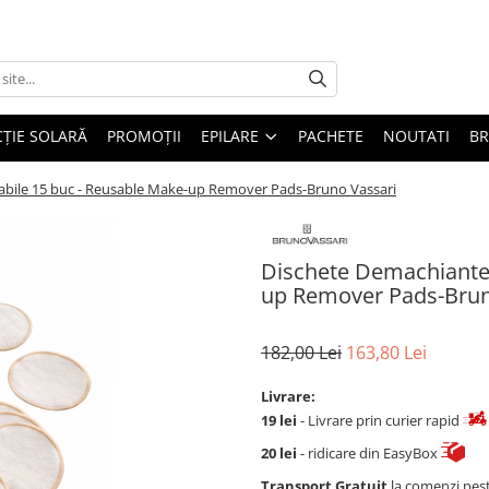
ȚIE SOLARĂ
PROMOȚII
EPILARE
PACHETE
NOUTATI
B
zabile 15 buc - Reusable Make-up Remover Pads-Bruno Vassari
Dischete Demachiante 
up Remover Pads-Brun
182,00 Lei
163,80 Lei
Livrare:
19 lei
- Livrare prin curier rapid
20 lei
- ridicare din EasyBox
Transport Gratuit
la comenzi pes