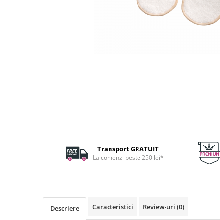
Fard de ochi
Pigmenti minerali
Primer gene
BUZE
Ruj
Creion de buze
Gloss de buze
SPRANCENE
Creioane sprancene
Gel pentru sprancene
ACCESORII
Transport GRATUIT
Palete Contouring
La comenzi peste 250 lei*
Pensule Profesionale
Aur Cosmetic
PALETE PROFESIONALE
Caracteristici
Review-uri
(0)
Descriere