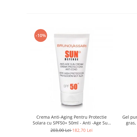
-10%
Crema Anti-Aging Pentru Protectie
Gel pur
Solara cu SPF50+ 50ml - Anti -Age Sun
gras,
Cream SPF50+ - Bruno Vassari
203,00 Lei
182,70 Lei