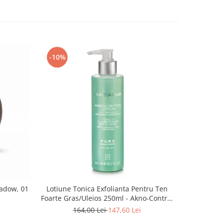
-10%
-10%
adow, 01
Lotiune Tonica Exfolianta Pentru Ten
Crema Re
Foarte Gras/Uleios 250ml - Akno-Control
50ml - La
Lotion Pure Solution - Bruno Vassari
164,00 Lei
147,60 Lei
4