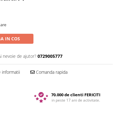
oare
A IN COS
Ai nevoie de ajutor?
0729005777
informatii
Comanda rapida
70.000 de clienti FERICITI
in peste 17 ani de activitate.