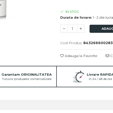
IN STOC
Durata de livrare:
1 - 2 zile luc
ADAUG
Cod Produs:
843266600283
Adauga la Favorite
Ce
Garantam ORIGINALITATEA
Livrare RAPID
Tuturor produselor comercializate
in 24 / 48 de ore