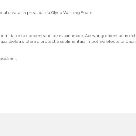
ul curatat in prealabil cu Glyco Washing Foam.
bum datorita concentratie de niacinamide. Acest ingredient activ ech
aza pielea si ofera o protectie suplimentara impotriva efectelor daunat
as/uleios.