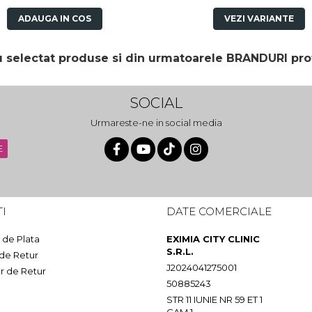
ADAUGA IN COS
VEZI VARIANTE
au selectat produse si din urmatoarele BRANDURI pro
SOCIAL
Urmareste-ne in social media
I
DATE COMERCIALE
de Plata
EXIMIA CITY CLINIC
S.R.L.
 de Retur
J2024041275001
r de Retur
50885243
STR 11 IUNIE NR 59 ET 1
CAM 1