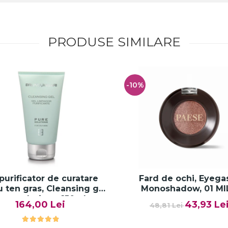
PRODUSE SIMILARE
-10%
purificator de curatare
Fard de ochi, Eyeg
 ten gras, Cleansing gel
Monoshadow, 01 MI
ure solution - 150ml
164,00 Lei
43,93 Le
48,81 Lei