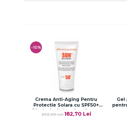
-10%
Crema Anti-Aging Pentru
Gel 
Protectie Solara cu SPF50+
pentru
50ml - Anti -Age Sun Cream
p
182,70 Lei
203,00 Lei
SPF50+ - Bruno Vassari