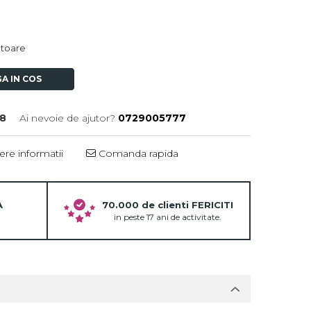
ratoare
A IN COS
8
Ai nevoie de ajutor?
0729005777
re informatii
Comanda rapida
A
70.000 de clienti FERICITI
in peste 17 ani de activitate.