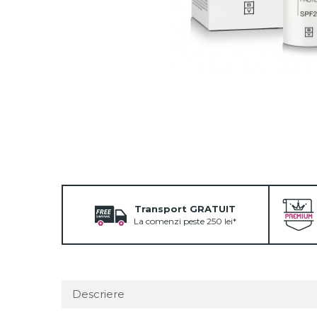
Fard de ochi
Pigmenti minerali
Primer gene
BUZE
Ruj
Creion de buze
Gloss de buze
SPRANCENE
Creioane sprancene
Gel pentru sprancene
ACCESORII
Transport GRATUIT
Palete Contouring
La comenzi peste 250 lei*
Pensule Profesionale
Aur Cosmetic
PALETE PROFESIONALE
Descriere