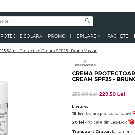
ROTECȚIE SOLARĂ
PROMOȚII
EPILARE
PACHETE
5 50ml - Protective Cream SPF25 - Bruno Vassari
CREMA PROTECTOARE
CREAM SPF25 - BRUN
255,00 Lei
229,50 Lei
Livrare:
19 lei
- Livrare prin curier rapid
20 lei
- ridicare din EasyBox
Transport Gratuit
la comenzi 