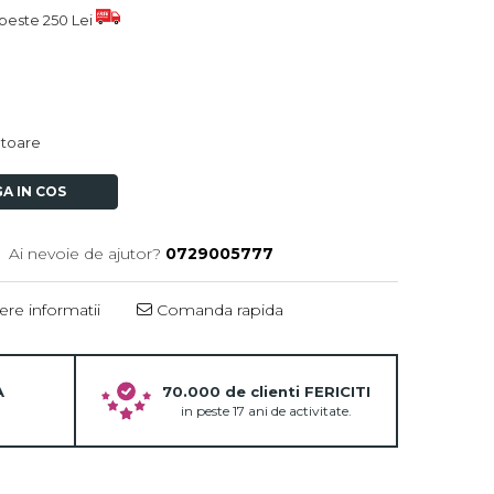
peste 250 Lei
ratoare
A IN COS
Ai nevoie de ajutor?
0729005777
re informatii
Comanda rapida
A
70.000 de clienti FERICITI
in peste 17 ani de activitate.