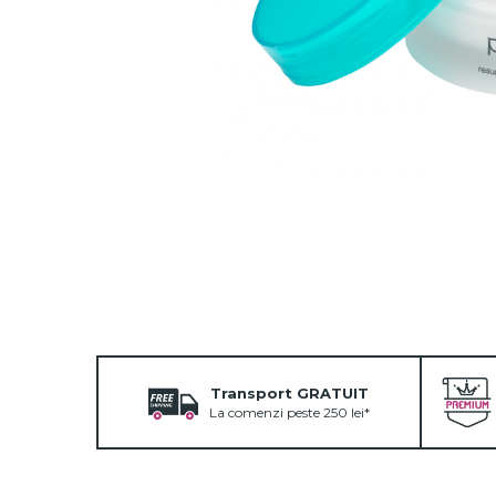
Fard de ochi
Pigmenti minerali
Primer gene
BUZE
Ruj
Creion de buze
Gloss de buze
SPRANCENE
Creioane sprancene
Gel pentru sprancene
ACCESORII
Palete Contouring
Pensule Profesionale
Transport GRATUIT
Aur Cosmetic
La comenzi peste 250 lei*
PALETE PROFESIONALE