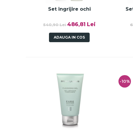
Set ingrijire ochi
Set
486,81 Lei
540,90 Lei
6
ADAUGA IN COS
-10%