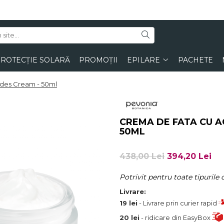
ROTECȚIE SOLARĂ
PROMOȚII
EPILARE
PACHETE
cides Cream - 50ml
CREMA DE FATA CU AC
50ML
438,00 Lei
394,20 Lei
Potrivit pentru toate tipurile d
Livrare:
19 lei
- Livrare prin curier rapid
20 lei
- ridicare din EasyBox