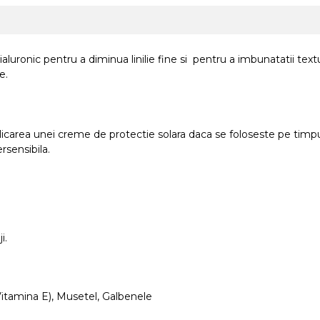
aluronic pentru a diminua linilie fine si pentru a imbunatatii textu
e.
licarea unei creme de protectie solara daca se foloseste pe timpu
sensibila.
i.
 (Vitamina E), Musetel, Galbenele