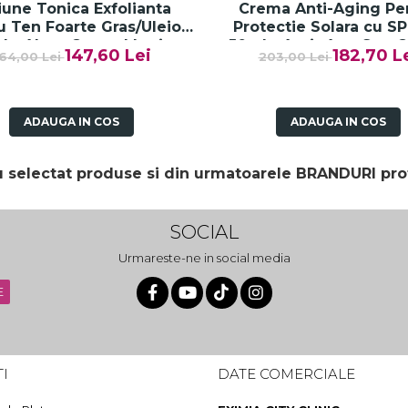
iune Tonica Exfolianta
Crema Anti-Aging Pe
u Ten Foarte Gras/Uleios
Protectie Solara cu S
l - Akno-Control Lotion
50ml - Anti -Age Sun 
147,60 Lei
182,70 L
64,00 Lei
203,00 Lei
Solution - Bruno Vassari
SPF50+ - Bruno Vass
ADAUGA IN COS
ADAUGA IN COS
au selectat produse si din urmatoarele BRANDURI pro
SOCIAL
Urmareste-ne in social media
I
DATE COMERCIALE