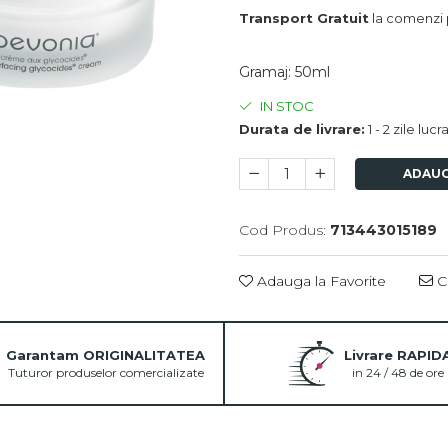
Transport Gratuit
la comenzi 
Gramaj
:
50ml
IN STOC
Durata de livrare:
1 - 2 zile luc
ADAUG
Cod Produs:
713443015189
Adauga la Favorite
Ce
Garantam ORIGINALITATEA
Livrare RAPID
Tuturor produselor comercializate
in 24 / 48 de ore