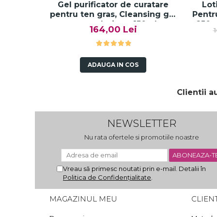
Gel purificator de curatare
Lot
pentru ten gras, Cleansing gel
Pentr
pure solution - 150ml
250m
164,00 Lei
1
Pure 
ADAUGA IN COS
Clientii 
NEWSLETTER
Nu rata ofertele si promotiile noastre
Vreau să primesc noutati prin e-mail. Detalii în
Politica de Confidențialitate
.
MAGAZINUL MEU
CLIENT