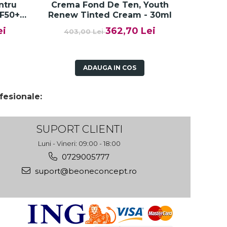
ntru
Crema Fond De Ten, Youth
Crem
PF50+
Renew Tinted Cream - 30ml
Reg
Cream
ei
362,70 Lei
403,00 Lei
358
ari
ADAUGA IN COS
fesionale:
SUPORT CLIENTI
Luni - Vineri: 09:00 - 18:00
0729005777
suport@beoneconcept.ro