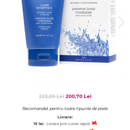
Fard de ochi
Pigmenti minerali
Primer gene
BUZE
Ruj
Creion de buze
Gloss de buze
SPRANCENE
Creioane sprancene
Gel pentru sprancene
ACCESORII
Palete Contouring
223,00 Lei
200,70 Lei
Pensule Profesionale
Aur Cosmetic
Recomandat pentru toate tipurile de piele.
PALETE PROFESIONALE
Livrare:
19 lei
- Livrare prin curier rapid