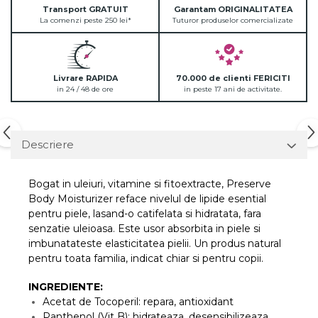
Transport GRATUIT
Garantam ORIGINALITATEA
La comenzi peste 250 lei*
Tuturor produselor comercializate
Livrare RAPIDA
70.000 de clienti FERICITI
in 24 / 48 de ore
in peste 17 ani de activitate.
Descriere
Bogat in uleiuri, vitamine si fitoextracte, Preserve
Body Moisturizer reface nivelul de lipide esential
pentru piele, lasand-o catifelata si hidratata, fara
senzatie uleioasa. Este usor absorbita in piele si
imbunatateste elasticitatea pielii. Un produs natural
pentru toata familia, indicat chiar si pentru copii.
INGREDIENTE:
Acetat de Tocoperil: repara, antioxidant
Panthenol (Vit B): hidrateaza, desensibilizeaza