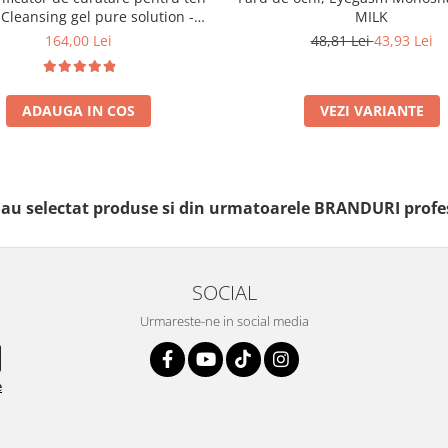
 Cleansing gel pure solution -
MILK
150ml
164,00 Lei
48,81 Lei
43,93 Lei
ADAUGA IN COS
VEZI VARIANTE
i au selectat produse si din urmatoarele BRANDURI profe
SOCIAL
Urmareste-ne in social media
e