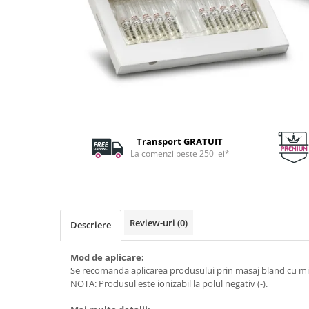
Fard de ochi
Pigmenti minerali
Primer gene
BUZE
Ruj
Creion de buze
Gloss de buze
SPRANCENE
Transport GRATUIT
La comenzi peste 250 lei*
Creioane sprancene
Gel pentru sprancene
ACCESORII
Palete Contouring
Review-uri
(0)
Descriere
Pensule Profesionale
Aur Cosmetic
Mod de aplicare:
PALETE PROFESIONALE
Se recomanda aplicarea produsului prin masaj bland cu misca
NOTA: Produsul este ionizabil la polul negativ (-).