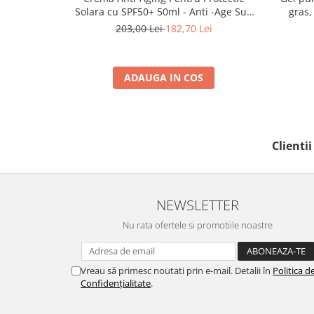
Solara cu SPF50+ 50ml - Anti -Age Sun
gras,
Cream SPF50+ - Bruno Vassari
203,00 Lei
182,70 Lei
ADAUGA IN COS
Clienti
NEWSLETTER
Nu rata ofertele si promotiile noastre
Vreau să primesc noutati prin e-mail. Detalii în
Politica d
Confidențialitate
.