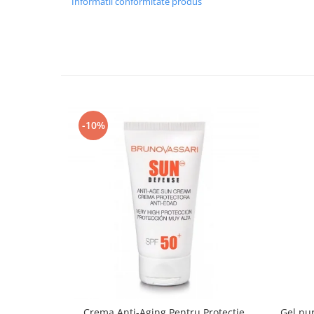
Informatii conformitate produs
-10%
Crema Anti-Aging Pentru Protectie
Gel pur