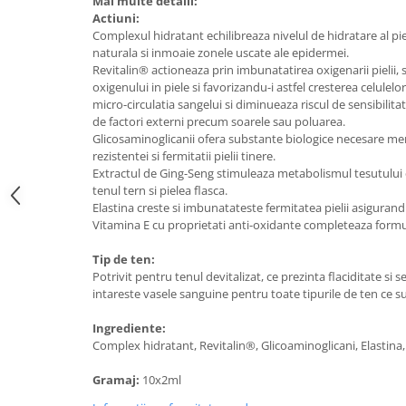
Mai multe detalii:
Actiuni:
Complexul hidratant echilibreaza nivelul de hidratare al piel
naturala si inmoaie zonele uscate ale epidermei.
Revitalin® actioneaza prin imbunatatirea oxigenarii pielii
oxigenului in piele si favorizandu-i astfel cresterea celul
micro-circulatia sangelui si diminueaza riscul de sensibilita
de factori externi precum soarele sau poluarea.
Glicosaminoglicanii ofera substante biologice necesare mentin
rezistentei si fermitatii pielii tinere.
Extractul de Ging-Seng stimuleaza metabolismul tesutului cu
tenul tern si pielea flasca.
Elastina creste si imbunatateste fermitatea pielii asigurand
Vitamina E cu proprietati anti-oxidante completeaza formu
Tip de ten:
Potrivit pentru tenul devitalizat, ce prezinta flaciditate si
intareste vasele sanguine pentru toate tipurile de ten ce s
Ingrediente:
Complex hidratant, Revitalin®, Glicoaminoglicani, Elastina,
Gramaj:
10x2ml