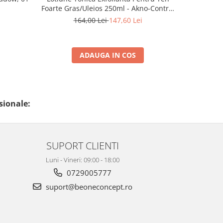
Foarte Gras/Uleios 250ml - Akno-Control
50ml - La
Lotion Pure Solution - Bruno Vassari
164,00 Lei
147,60 Lei
4
ADAUGA IN COS
sionale:
SUPORT CLIENTI
Luni - Vineri: 09:00 - 18:00
0729005777
suport@beoneconcept.ro