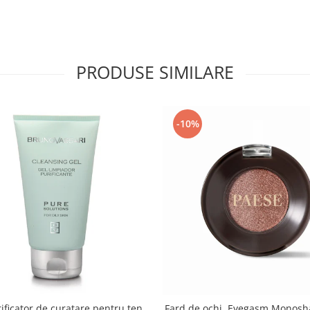
PRODUSE SIMILARE
-10%
ificator de curatare pentru ten
Fard de ochi, Eyegasm Monosh