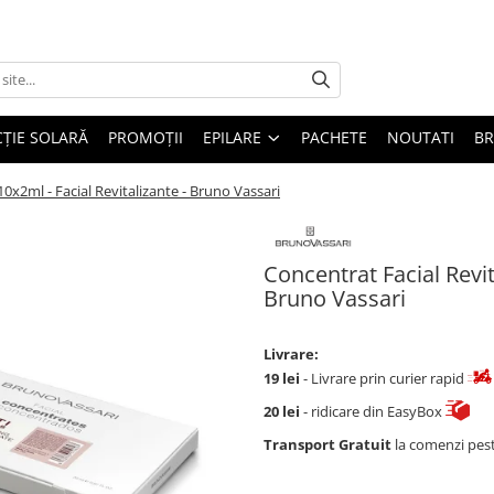
ȚIE SOLARĂ
PROMOȚII
EPILARE
PACHETE
NOUTATI
B
10x2ml - Facial Revitalizante - Bruno Vassari
Concentrat Facial Revit
Bruno Vassari
Livrare:
19 lei
- Livrare prin curier rapid
20 lei
- ridicare din EasyBox
Transport Gratuit
la comenzi pes