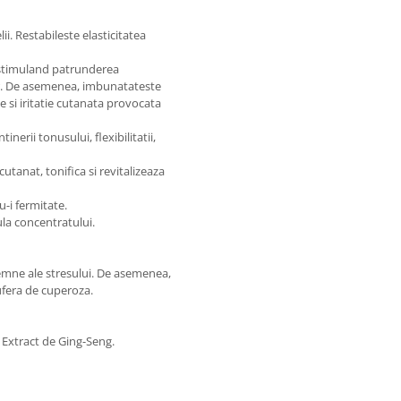
ii. Restabileste elasticitatea
, stimuland patrunderea
elor. De asemenea, imbunatateste
te si iritatie cutanata provocata
erii tonusului, flexibilitatii,
tanat, tonifica si revitalizeaza
u-i fermitate.
la concentratului.
 semne ale stresului. De asemenea,
ufera de cuperoza.
 Extract de Ging-Seng.