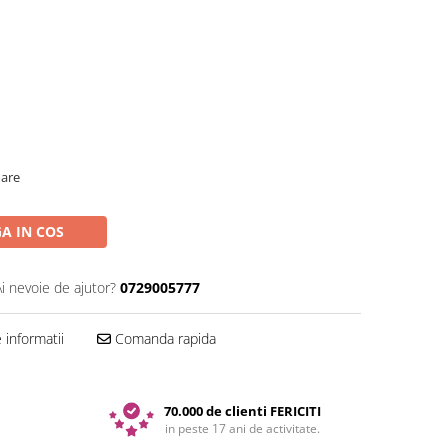
oare
A IN COS
Ai nevoie de ajutor?
0729005777
informatii
Comanda rapida
70.000 de clienti FERICITI
in peste 17 ani de activitate.