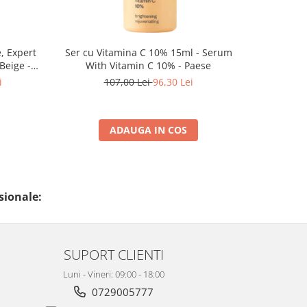
, Expert
Ser cu Vitamina C 10% 15ml - Serum
Pudra cu 
Beige -
With Vitamin C 10% - Paese
Ri
i
107,00 Lei
96,30 Lei
ADAUGA IN COS
sionale:
SUPORT CLIENTI
Luni - Vineri: 09:00 - 18:00
0729005777