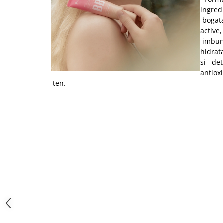
ingred
bogata
active
imbuna
hidrata
si deto
antiox
ten.