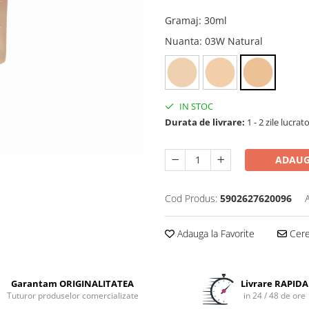
Gramaj
:
30ml
Nuanta
: 03W Natural
IN STOC
Durata de livrare:
1 - 2 zile lucrat
ADAUG
Cod Produs:
5902627620096
Adauga la Favorite
Cere 
Garantam ORIGINALITATEA
Livrare RAPIDA
Tuturor produselor comercializate
in 24 / 48 de ore