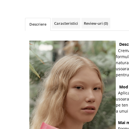
Caracteristici
Review-uri
(0)
Descriere
Descr
Crema 
formu
natura
usoara
pentru
Mod d
Aplica
usoara
pe ten
a unui
Mai mu
Formul