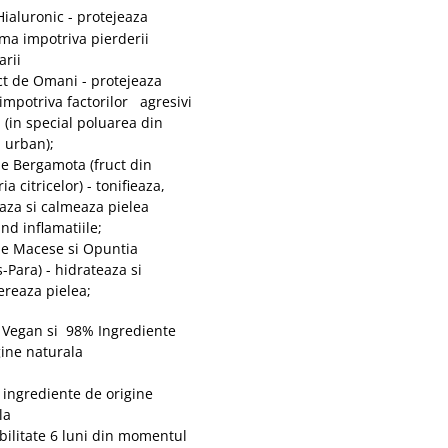
Hialuronic - protejeaza
ma impotriva pierderii
arii
t de Omani - protejeaza
 impotriva factorilor agresivi
 (in special poluarea din
 urban);
 Bergamota (fruct din
ia citricelor) - tonifieaza,
aza si calmeaza pielea
nd inflamatiile;
e Macese si Opuntia
s-Para) - hidrateaza si
reaza pielea;
egan si 98% Ingrediente
gine naturala
ingrediente de origine
la
bilitate 6 luni din momentul