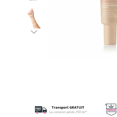
Fard de ochi
Pigmenti minerali
Primer gene
BUZE
Ruj
Creion de buze
Gloss de buze
SPRANCENE
Creioane sprancene
Gel pentru sprancene
ACCESORII
Palete Contouring
Pensule Profesionale
Aur Cosmetic
PALETE PROFESIONALE
Transport GRATUIT
La comenzi peste 250 lei*