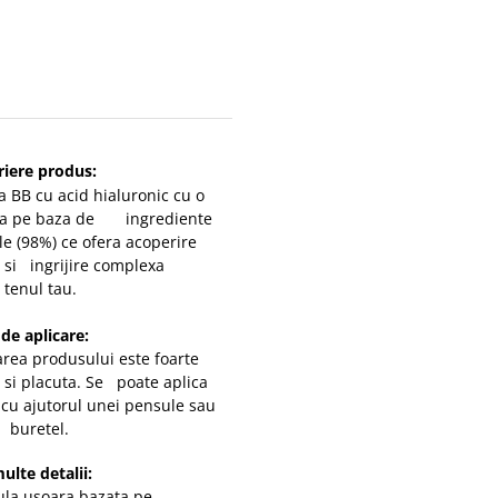
iere produs:
BB cu acid hialuronic cu o
la pe baza de ingrediente
le (98%) ce ofera acoperire
 si ingrijire complexa
 tenul tau.
e aplicare:
rea produsului este foarte
 si placuta. Se poate aplica
 cu ajutorul unei pensule sau
 buretel.
lte detalii:
a usoara bazata pe