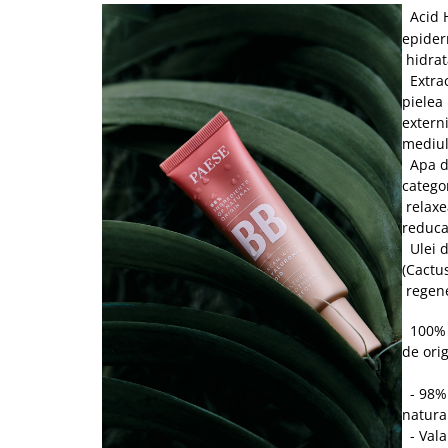
Acid 
epider
hidrat
Extrac
pielea
externi
mediul
Apa de
categor
relaxe
reduca
Ulei d
(Cactu
regene
100% V
de ori
- 98% 
natura
- Vala