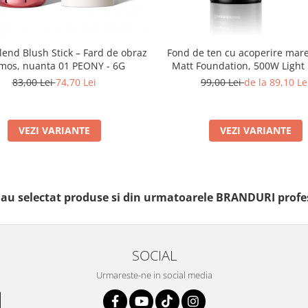
lend Blush Stick – Fard de obraz
Fond de ten cu acoperire mare
mos, nuanta 01 PEONY - 6G
Matt Foundation, 500W Light 
30ml
83,00 Lei
74,70 Lei
99,00 Lei
de la 89,10 Le
VEZI VARIANTE
VEZI VARIANTE
i au selectat produse si din urmatoarele BRANDURI profe
SOCIAL
Urmareste-ne in social media