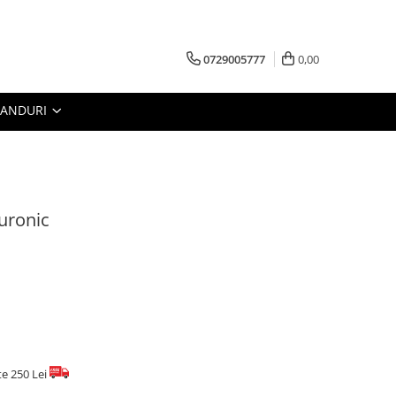
0729005777
0,00
RANDURI
uronic
te 250 Lei