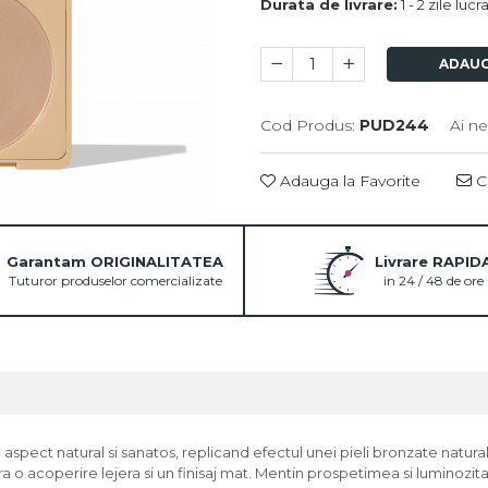
Durata de livrare:
1 - 2 zile luc
ADAUG
Cod Produs:
PUD244
Ai ne
Adauga la Favorite
Ce
Garantam ORIGINALITATEA
Livrare RAPID
Tuturor produselor comercializate
in 24 / 48 de ore
 aspect natural si sanatos, replicand efectul unei pieli bronzate natura
 o acoperire lejera si un finisaj mat. Mentin prospetimea si luminozitate