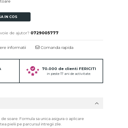
ratoare
A IN COS
voie de ajutor?
0729005777
re informatii
Comanda rapida
A
70.000 de clienti FERICITI
in peste 17 ani de activitate.
l de soare. Formula sa unica asigura o aplicare
a pielii pe parcursul intregii zile.