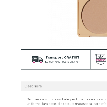
Fard de ochi
Pigmenti minerali
Primer gene
BUZE
Ruj
Creion de buze
Gloss de buze
SPRANCENE
Creioane sprancene
Transport GRATUIT
Gel pentru sprancene
La comenzi peste 250 lei*
ACCESORII
Palete Contouring
Pensule Profesionale
Descriere
Aur Cosmetic
PALETE PROFESIONALE
Bronzerele sunt dezvoltate pentru a conferi pielii un
uniforma, fara pete, si o textura matasoasa, care ofera