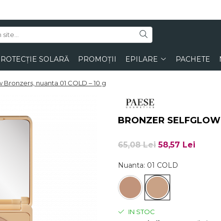
ROTECȚIE SOLARĂ
PROMOȚII
EPILARE
PACHETE
 Bronzers, nuanta 01 COLD – 10 g
BRONZER SELFGLOW B
65,08 Lei
58,57 Lei
Nuanta
: 01 COLD
IN STOC