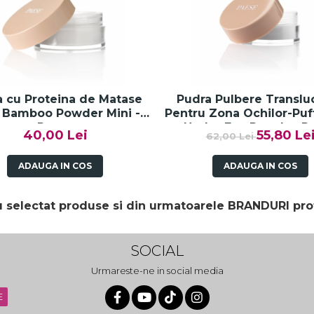
a cu Proteina de Matase
Pudra Pulbere Translu
- Bamboo Powder Mini -
Pentru Zona Ochilor-Puf
Paese
Under Eye Powder-P
40,00 Lei
55,80 Le
62,00 Lei
ADAUGA IN COS
ADAUGA IN COS
au selectat produse si din urmatoarele BRANDURI pro
SOCIAL
Urmareste-ne in social media