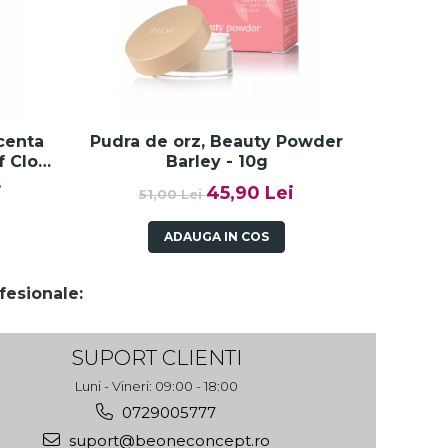
-10%
centa
Pudra de orz, Beauty Powder
Pudra c
f Cloud
Barley - 10g
Absolui 
aese
i
45,90 Lei
51,00 Lei
5
ADAUGA IN COS
fesionale:
SUPORT CLIENTI
Luni - Vineri: 09:00 - 18:00
0729005777
suport@beoneconcept.ro