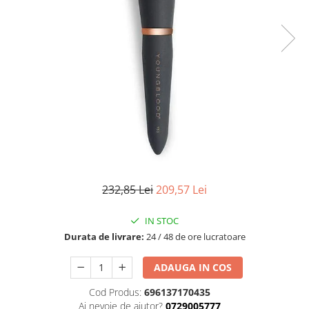
Fard de ochi
Pigmenti minerali
Primer gene
BUZE
Ruj
Creion de buze
Gloss de buze
SPRANCENE
Creioane sprancene
Gel pentru sprancene
232,85 Lei
209,57 Lei
ACCESORII
Palete Contouring
IN STOC
Pensule Profesionale
Durata de livrare:
24 / 48 de ore lucratoare
Aur Cosmetic
PALETE PROFESIONALE
ADAUGA IN COS
Cod Produs:
696137170435
Ai nevoie de ajutor?
0729005777