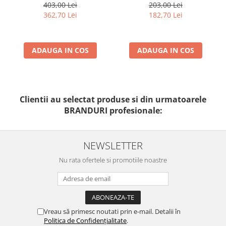
50ml - Anti -Age Sun Cream
403,00 Lei
203,00 Lei
SPF50+ - Bruno Vassari
362,70 Lei
182,70 Lei
ADAUGA IN COS
ADAUGA IN COS
Clientii au selectat produse si din urmatoarele
BRANDURI profesionale:
NEWSLETTER
Nu rata ofertele si promotiile noastre
Vreau să primesc noutati prin e-mail. Detalii în
Politica de Confidențialitate
.