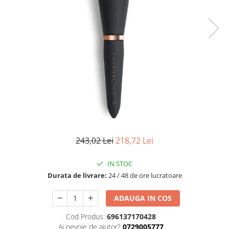
Fard de ochi
Pigmenti minerali
Primer gene
BUZE
Ruj
Creion de buze
Gloss de buze
SPRANCENE
Creioane sprancene
Gel pentru sprancene
243,02 Lei
218,72 Lei
ACCESORII
Palete Contouring
IN STOC
Pensule Profesionale
Durata de livrare:
24 / 48 de ore lucratoare
Aur Cosmetic
PALETE PROFESIONALE
ADAUGA IN COS
Cod Produs:
696137170428
Ai nevoie de ajutor?
0729005777