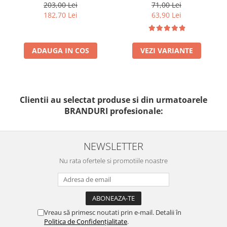
50ml - Anti -Age Sun Cream
Foundation-300n Vanilla
203,00 Lei
71,00 Lei
SPF50+ - Bruno Vassari
182,70 Lei
63,90 Lei
ADAUGA IN COS
VEZI VARIANTE
Clientii au selectat produse si din urmatoarele
BRANDURI profesionale:
NEWSLETTER
Nu rata ofertele si promotiile noastre
Vreau să primesc noutati prin e-mail. Detalii în
Politica de Confidențialitate
.