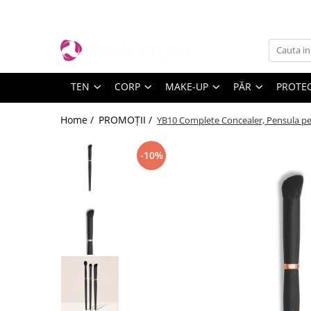
TEN
CORP
MAKE-UP
PĂR
Epilare
BRANDURI
Cremă pentru ten
Cremă pentru corp
TEN
Șampon Profesional
Pre & Post Epilare
BeautyGold
TEN
CORP
MAKE-UP
PĂR
PROTEC
Bruno Vassari
Cremă de ochi
Serum si concentrat
Fond de ten
Balsam Profesional
Prepost
BeautyGold
Corectoare
Demachiere și tonifiere
Tratament unghii
Tratamente și măști profesionale
Home /
PROMOȚII /
YB10 Complete Concealer, Pensula p
BERRYWELL
Iluminatoare
Exfoliere și Gomaj
Uleiuri și serumuri
Accesorii
Hyamira
Pudre
-10%
Serum concentrat
Exfoliant
Hairstyling
Lycon
Fard de obraz
Măști
Crema pentru maini
Medicalia SkinCare
Baze de machiaj
Paese
Lotiune pentru corp
Seruri
Paul Mitchell
Bronzer
Pevonia Botanica
Primer
Young Blood
OCHI
Mascara si Eyeliner
Creioane de ochi