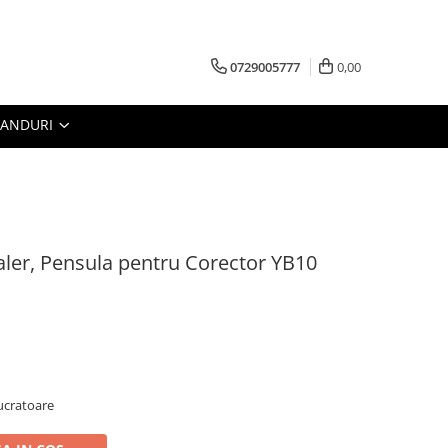
0729005777
0,00
RANDURI
er, Pensula pentru Corector YB10
lucratoare