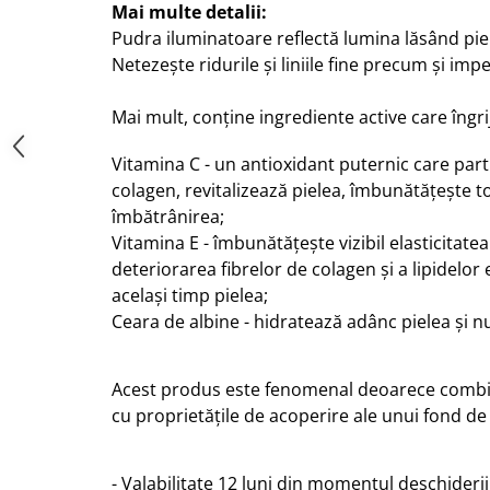
Mai multe detalii:
Pudra iluminatoare reflectă lumina lăsând piel
Netezește ridurile și liniile fine precum și impe
Mai mult, conține ingrediente active care îngr
Vitamina C - un antioxidant puternic care parti
colagen, revitalizează pielea, îmbunătățește t
îmbătrânirea;
Vitamina E - îmbunătățește vizibil elasticitate
deteriorarea fibrelor de colagen și a lipidelor
același timp pielea;
Ceara de albine - hidratează adânc pielea și nu
Acest produs este fenomenal deoarece combin
cu proprietățile de acoperire ale unui fond de
- Valabilitate 12 luni din momentul deschiderii