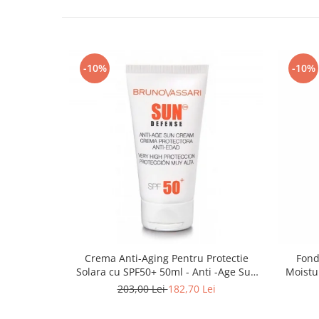
-10%
-10%
Crema Anti-Aging Pentru Protectie
Fond
Solara cu SPF50+ 50ml - Anti -Age Sun
Moistu
Cream SPF50+ - Bruno Vassari
203,00 Lei
182,70 Lei