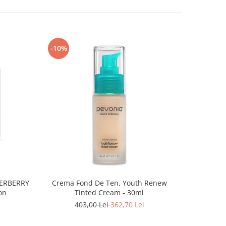
-10%
-10%
PERBERRY
Crema Fond De Ten, Youth Renew
Ruj Cu Aspe
on
Tinted Cream - 30ml
403,00 Lei
362,70 Lei