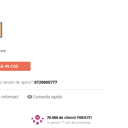
oare
A IN COS
Ai nevoie de ajutor?
0729005777
informatii
Comanda rapida
70.000 de clienti FERICITI
in peste 17 ani de activitate.