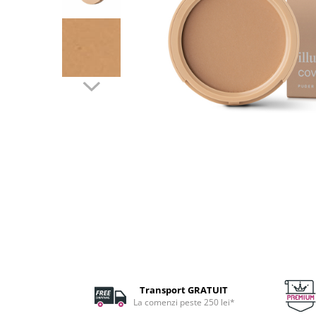
Fard de ochi
Pigmenti minerali
Primer gene
BUZE
Ruj
Creion de buze
Gloss de buze
SPRANCENE
Creioane sprancene
Gel pentru sprancene
ACCESORII
Palete Contouring
Pensule Profesionale
Aur Cosmetic
PALETE PROFESIONALE
Transport GRATUIT
La comenzi peste 250 lei*