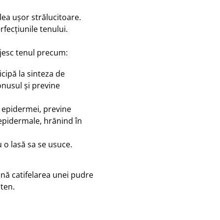
ea ușor strălucitoare.
rfecțiunile tenului.
ijesc tenul precum:
cipă la sinteza de
onusul și previne
a epidermei, previne
 epidermale, hrănind în
 o lasă sa se usuce.
ă catifelarea unei pudre
 ten.