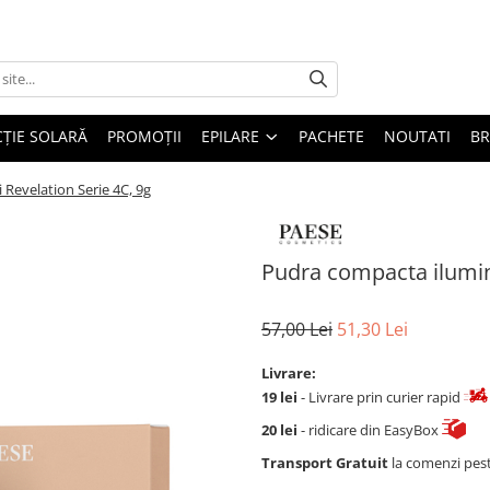
ȚIE SOLARĂ
PROMOȚII
EPILARE
PACHETE
NOUTATI
B
Revelation Serie 4C, 9g
Pudra compacta ilumin
57,00 Lei
51,30 Lei
Livrare:
19 lei
- Livrare prin curier rapid
20 lei
- ridicare din EasyBox
Transport Gratuit
la comenzi pes