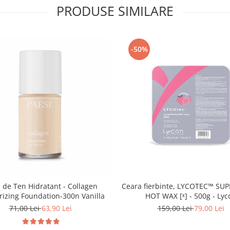
PRODUSE SIMILARE
-50%
 de Ten Hidratant - Collagen
Ceara fierbinte, LYCOTEC™ SU
rizing Foundation-300n Vanilla
HOT WAX [ˣ] - 500g - Lyc
71,00 Lei
63,90 Lei
159,00 Lei
79,00 Lei