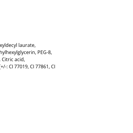
xyldecyl laurate,
hylhexylglycerin, PEG-8,
Citric acid,
+/-: CI 77019, CI 77861, CI