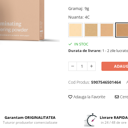
Gramaj
:
9g
Nuanta
: 4C
IN STOC
Durata de livrare:
1 - 2 zile lucrat
ADAUG
Cod Produs:
5907546501464
Adauga la Favorite
Cere 
Garantam ORIGINALITATEA
Livrare RAPIDA
Tuturor produselor comercializate
in 24 / 48 de ore