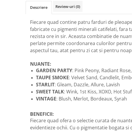
Review-uri
(0)
Descriere
Fiecare quad contine patru farduri de pleoap
fabricate cu pigmenti minerali catifelati, fara t
rezista ore in sir. Aceasta combinatie de nuan
perlate permite coordonarea culorilor pentru 
aspectul tau, atat pentru zi cat si pentru noap
NUANTE:
GARDEN PARTY
: Pink Peony, Radiant Rose
TAUPE SMOKE
: Velvet Sand, Candlelit, Embe
STARLIT
: Gleam, Dazzle, Allure, Lavish
SWEET TALK
: Wink, 1st Kiss, XOXO, Hot Stuf
VINTAGE
: Blush, Merlot, Bordeaux, Syrah
BENEFICII:
Fiecare quad ofera o selectie curata de nuante
evidentieze ochii. Cu o pigmentatie bogata si o