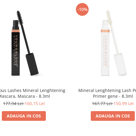
-10%
ous Lashes Mineral Lenghtening
Mineral Lenghtening Lash P
ascara, Mascara - 8.3ml
Primer gene - 8.3ml
177,94 Lei
160,15 Lei
167,77 Lei
150,99 Lei
ADAUGA IN COS
ADAUGA IN COS