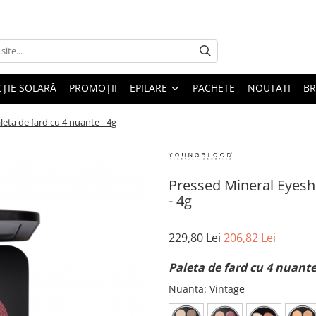
ȚIE SOLARĂ
PROMOȚII
EPILARE
PACHETE
NOUTATI
B
ta de fard cu 4 nuante - 4g
Pressed Mineral Eyesh
- 4g
229,80 Lei
206,82 Lei
Paleta de fard cu 4 nuante
Nuanta
: Vintage