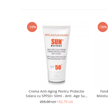
-10%
-10%
Crema Anti-Aging Pentru Protectie
Fond
Solara cu SPF50+ 50ml - Anti -Age Sun
Moistu
Cream SPF50+ - Bruno Vassari
203,00 Lei
182,70 Lei