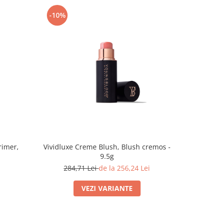
-10%
-10%
rimer,
Vividluxe Creme Blush, Blush cremos -
Eye-Mazing
9.5g
284,71 Lei
de la 256,24 Lei
1
VEZI VARIANTE