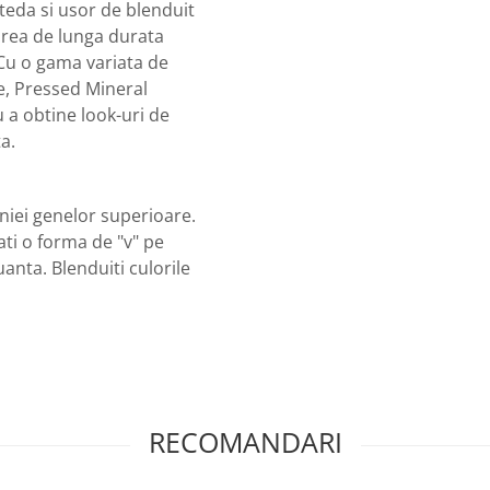
eteda si usor de blenduit
area de lunga durata
. Cu o gama variata de
e, Pressed Mineral
a obtine look-uri de
a.
iniei genelor superioare.
ati o forma de "v" pe
anta. Blenduiti culorile
RECOMANDARI