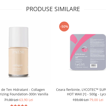
PRODUSE SIMILARE
-50%
 de Ten Hidratant - Collagen
Ceara fierbinte, LYCOTEC™ SU
rizing Foundation-300n Vanilla
HOT WAX [ˣ] - 500g - Lyc
71,00 Lei
63,90 Lei
159,00 Lei
79,00 Lei