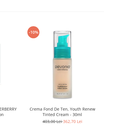
-10%
-10%
PERBERRY
Crema Fond De Ten, Youth Renew
Ruj Cu Aspe
on
Tinted Cream - 30ml
403,00 Lei
362,70 Lei