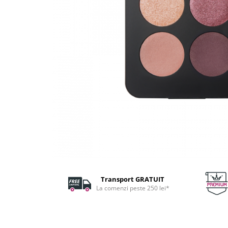
Fard de ochi
Pigmenti minerali
Primer gene
BUZE
Ruj
Creion de buze
Gloss de buze
SPRANCENE
Creioane sprancene
Gel pentru sprancene
ACCESORII
Palete Contouring
Pensule Profesionale
Transport GRATUIT
Aur Cosmetic
La comenzi peste 250 lei*
PALETE PROFESIONALE