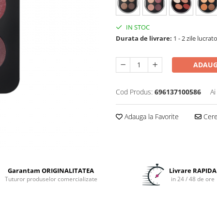
IN STOC
Durata de livrare:
1 - 2 zile lucrat
ADAUG
Cod Produs:
696137100586
Ai
Adauga la Favorite
Cere 
Garantam ORIGINALITATEA
Livrare RAPIDA
Tuturor produselor comercializate
in 24 / 48 de ore