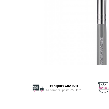
Fard de ochi
Pigmenti minerali
Primer gene
BUZE
Ruj
Creion de buze
Gloss de buze
SPRANCENE
Creioane sprancene
Gel pentru sprancene
ACCESORII
Palete Contouring
Pensule Profesionale
Transport GRATUIT
Aur Cosmetic
La comenzi peste 250 lei*
PALETE PROFESIONALE