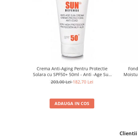
Crema Anti-Aging Pentru Protectie
Fond
Solara cu SPF50+ 50ml - Anti -Age Sun
Moistu
Cream SPF50+ - Bruno Vassari
203,00 Lei
182,70 Lei
ADAUGA IN COS
Clienti