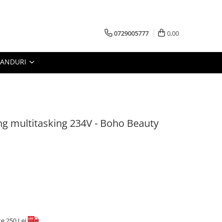
0729005777
0,00
RANDURI
ng multitasking 234V - Boho Beauty
te 250 Lei