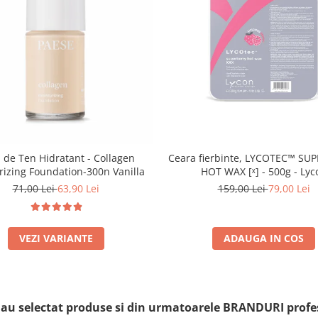
 de Ten Hidratant - Collagen
Ceara fierbinte, LYCOTEC™ SU
rizing Foundation-300n Vanilla
HOT WAX [ˣ] - 500g - Lyc
71,00 Lei
63,90 Lei
159,00 Lei
79,00 Lei
VEZI VARIANTE
ADAUGA IN COS
i au selectat produse si din urmatoarele BRANDURI profe