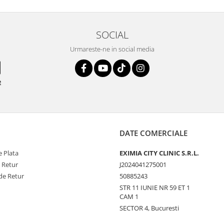
SOCIAL
Urmareste-ne in social media
e
DATE COMERCIALE
 Plata
EXIMIA CITY CLINIC S.R.L.
e Retur
J2024041275001
de Retur
50885243
STR 11 IUNIE NR 59 ET 1
CAM 1
SECTOR 4, Bucuresti