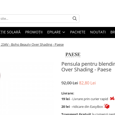
ȚIE SOLARĂ
PROMOȚII
EPILARE
PACHETE
NOUTATI
B
g 234V - Boho Beauty Over Shading - Paese
Pensula pentru blendi
Over Shading - Paese
92,00 Lei
82,80 Lei
Livrare:
19 lei
- Livrare prin curier rapid
20 lei
- ridicare din EasyBox
Transport Gratuit
la comenzi pes