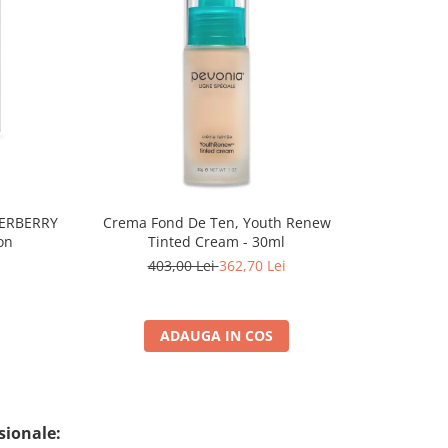
-10%
PERBERRY
Crema Fond De Ten, Youth Renew
Ruj Cu Aspe
on
Tinted Cream - 30ml
403,00 Lei
362,70 Lei
ADAUGA IN COS
sionale: