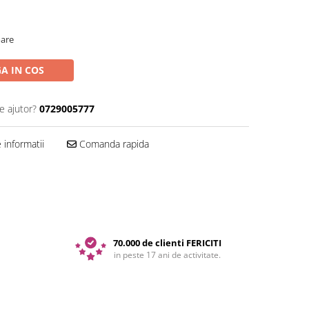
oare
A IN COS
e ajutor?
0729005777
informatii
Comanda rapida
70.000 de clienti FERICITI
in peste 17 ani de activitate.