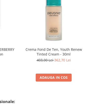
-10%
PERBERRY
Crema Fond De Ten, Youth Renew
Ruj Cu Aspe
on
Tinted Cream - 30ml
403,00 Lei
362,70 Lei
ADAUGA IN COS
sionale: