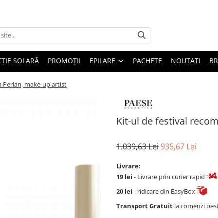
ȚIE SOLARĂ
PROMOȚII
EPILARE
PACHETE
NOUTATI
B
a Perian, make-up artist
Kit-ul de festival rec
1.039,63 Lei
935,67 Lei
Livrare:
19 lei
- Livrare prin curier rapid
20 lei
- ridicare din EasyBox
Transport Gratuit
la comenzi pes