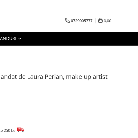
0729005777
0,00
RANDURI
omandat de Laura Perian, make-up artist
te 250 Lei