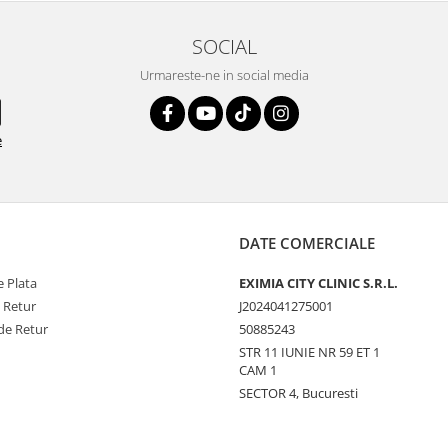
SOCIAL
Urmareste-ne in social media
e
DATE COMERCIALE
 Plata
EXIMIA CITY CLINIC S.R.L.
e Retur
J2024041275001
de Retur
50885243
STR 11 IUNIE NR 59 ET 1
CAM 1
SECTOR 4, Bucuresti