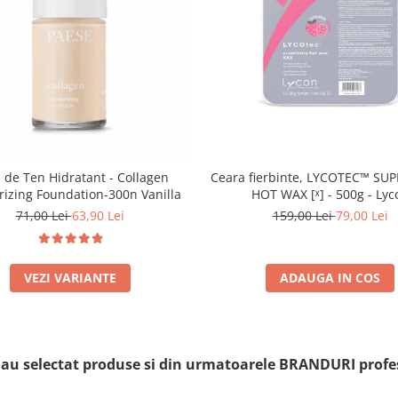
 de Ten Hidratant - Collagen
Ceara fierbinte, LYCOTEC™ SU
rizing Foundation-300n Vanilla
HOT WAX [ˣ] - 500g - Lyc
71,00 Lei
63,90 Lei
159,00 Lei
79,00 Lei
VEZI VARIANTE
ADAUGA IN COS
i au selectat produse si din urmatoarele BRANDURI profe