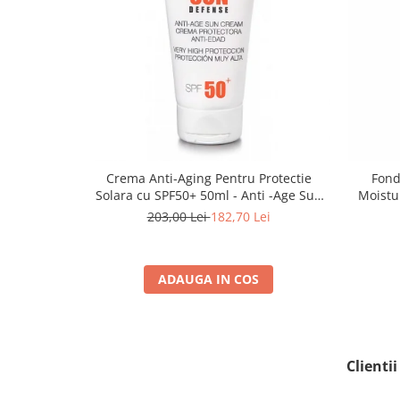
Crema Anti-Aging Pentru Protectie
Fond
Solara cu SPF50+ 50ml - Anti -Age Sun
Moistu
Cream SPF50+ - Bruno Vassari
203,00 Lei
182,70 Lei
ADAUGA IN COS
Clienti