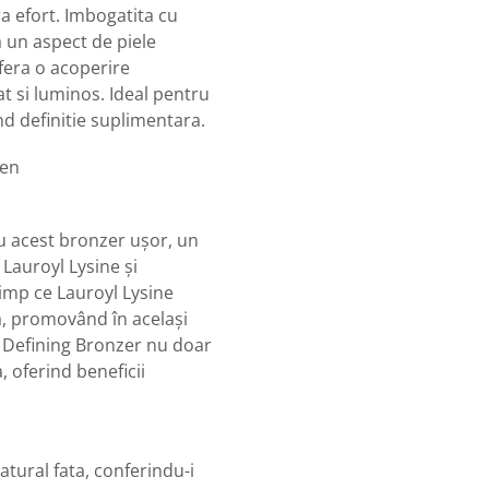
ra efort. Imbogatita cu
 un aspect de piele
fera o acoperire
 si luminos. Ideal pentru
nd definitie suplimentara.
ten
cu acest bronzer ușor, un
 Lauroyl Lysine și
 timp ce Lauroyl Lysine
ă, promovând în același
, Defining Bronzer nu doar
, oferind beneficii
atural fata, conferindu-i