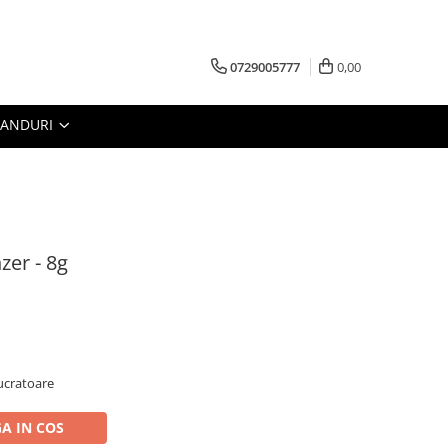
0729005777
0,00
RANDURI
zer - 8g
lucratoare
A IN COS