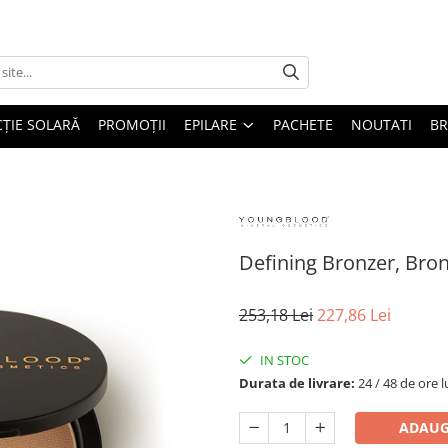
ȚIE SOLARĂ
PROMOȚII
EPILARE
PACHETE
NOUTATI
B
Defining Bronzer, Bron
253,18 Lei
227,86 Lei
IN STOC
Durata de livrare:
24 / 48 de ore 
ADAUG