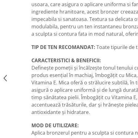
usoara, care asigura o aplicare uniforma si fa
ingrediente hranitoare, acest bronzer creeaza
impecabila si sanatoasa. Textura sa delicata o
modulabila, pentru un ten instantaneu bronzat
a sculpta si contura fata in mod natural, oferi
TIP DE TEN RECOMANDAT:
Toate tipurile de 
CARACTERISTICI & BENEFICII:
Definește pomeții și încălzește tonul tenului 
produs esențial în machiaj, îmbogățit cu Mica,
Vitamina E. Mica oferă o strălucire subtilă, în
asigură o aplicare uniformă și de lungă durat
timp sănătatea pielii. Îmbogățit cu Vitamina E
accentuează trăsăturile, dar și hrănește pielea
antioxidante și hidratare.
MOD DE UTILIZARE:
Aplica bronzerul pentru a sculpta si contura n