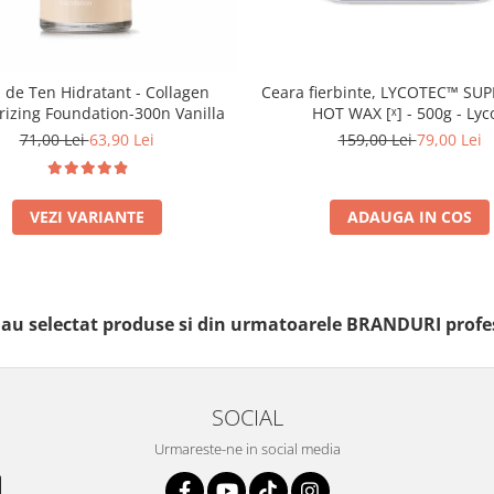
 de Ten Hidratant - Collagen
Ceara fierbinte, LYCOTEC™ SU
rizing Foundation-300n Vanilla
HOT WAX [ˣ] - 500g - Lyc
71,00 Lei
63,90 Lei
159,00 Lei
79,00 Lei
VEZI VARIANTE
ADAUGA IN COS
i au selectat produse si din urmatoarele BRANDURI profe
SOCIAL
Urmareste-ne in social media