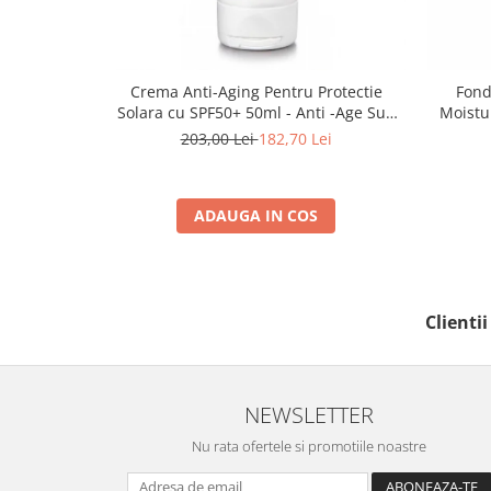
Crema Anti-Aging Pentru Protectie
Fond
Solara cu SPF50+ 50ml - Anti -Age Sun
Moistu
Cream SPF50+ - Bruno Vassari
203,00 Lei
182,70 Lei
ADAUGA IN COS
Clienti
NEWSLETTER
Nu rata ofertele si promotiile noastre