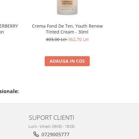
PERBERRY
Crema Fond De Ten, Youth Renew
Crema H
on
Tinted Cream - 30ml
Balancin
403,00 Lei
362,70 Lei
3
ADAUGA IN COS
sionale:
SUPORT CLIENTI
Luni - Vineri: 09:00 - 18:00
0729005777