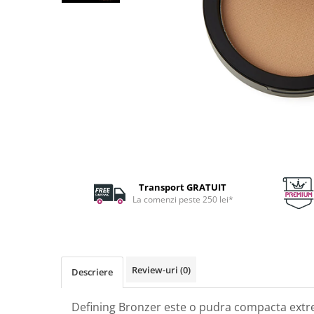
Fard de ochi
Pigmenti minerali
Primer gene
BUZE
Ruj
Creion de buze
Gloss de buze
SPRANCENE
Creioane sprancene
Gel pentru sprancene
Transport GRATUIT
ACCESORII
La comenzi peste 250 lei*
Palete Contouring
Pensule Profesionale
Aur Cosmetic
Review-uri
(0)
PALETE PROFESIONALE
Descriere
Defining Bronzer este o pudra compacta extre