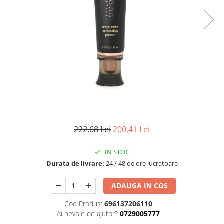
Fard de ochi
Pigmenti minerali
Primer gene
BUZE
Ruj
Creion de buze
Gloss de buze
SPRANCENE
Creioane sprancene
Gel pentru sprancene
222,68 Lei
200,41 Lei
ACCESORII
IN STOC
Palete Contouring
Durata de livrare:
24 / 48 de ore lucratoare
Pensule Profesionale
Aur Cosmetic
ADAUGA IN COS
PALETE PROFESIONALE
Cod Produs:
696137206110
Ai nevoie de ajutor?
0729005777