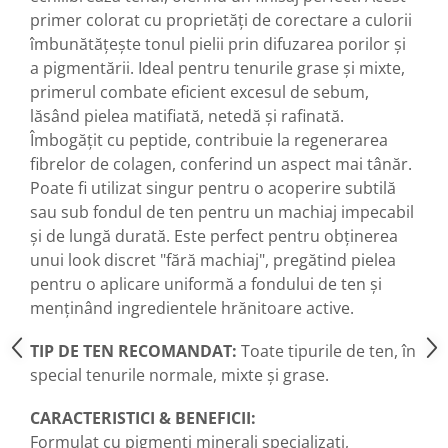
primer colorat cu proprietăți de corectare a culorii
îmbunătățește tonul pielii prin difuzarea porilor și
a pigmentării. Ideal pentru tenurile grase și mixte,
primerul combate eficient excesul de sebum,
lăsând pielea matifiată, netedă și rafinată.
Îmbogățit cu peptide, contribuie la regenerarea
fibrelor de colagen, conferind un aspect mai tânăr.
Poate fi utilizat singur pentru o acoperire subtilă
sau sub fondul de ten pentru un machiaj impecabil
și de lungă durată. Este perfect pentru obținerea
unui look discret "fără machiaj", pregătind pielea
pentru o aplicare uniformă a fondului de ten și
menținând ingredientele hrănitoare active.
TIP DE TEN RECOMANDAT:
Toate tipurile de ten, în
special tenurile normale, mixte și grase.
CARACTERISTICI & BENEFICII:
Formulat cu pigmenți minerali specializați,