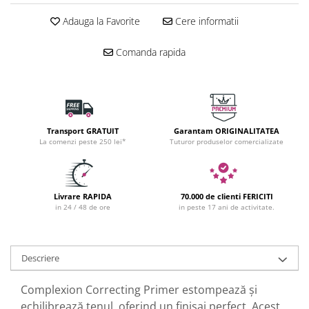
Adauga la Favorite
Cere informatii
Comanda rapida
Transport GRATUIT
Garantam ORIGINALITATEA
La comenzi peste 250 lei*
Tuturor produselor comercializate
Livrare RAPIDA
70.000 de clienti FERICITI
in 24 / 48 de ore
in peste 17 ani de activitate.
Descriere
Complexion Correcting Primer estompează și
echilibrează tenul, oferind un finisaj perfect. Acest