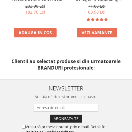
50ml - Anti -Age Sun Cream
Foundation-300n Vanilla
203,00 Lei
71,00 Lei
SPF50+ - Bruno Vassari
182,70 Lei
63,90 Lei
ADAUGA IN COS
VEZI VARIANTE
Clientii au selectat produse si din urmatoarele
BRANDURI profesionale:
NEWSLETTER
Nu rata ofertele si promotiile noastre
Vreau să primesc noutati prin e-mail. Detalii în